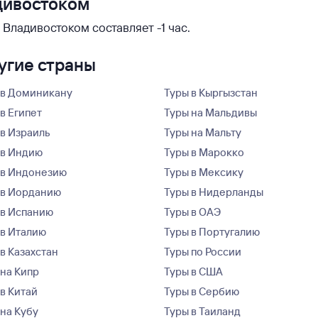
дивостоком
Владивостоком составляет -1 час.
ругие страны
 в Доминикану
Туры в Кыргызстан
в Египет
Туры на Мальдивы
 в Израиль
Туры на Мальту
 в Индию
Туры в Марокко
 в Индонезию
Туры в Мексику
 в Иорданию
Туры в Нидерланды
 в Испанию
Туры в ОАЭ
 в Италию
Туры в Португалию
в Казахстан
Туры по России
 на Кипр
Туры в США
 в Китай
Туры в Сербию
 на Кубу
Туры в Таиланд