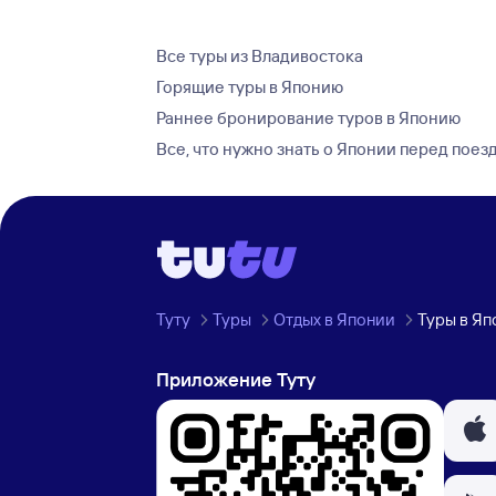
Все туры из Владивостока
Горящие туры в Японию
Раннее бронирование туров в Японию
Все, что нужно знать о Японии перед поез
Туту
Туры
Отдых в Японии
Туры в Яп
Приложение Туту