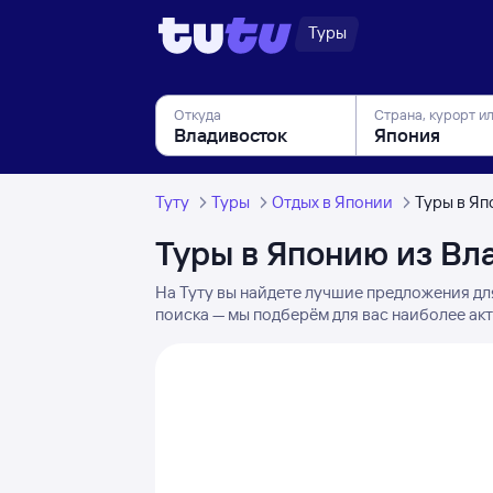
Туры
Откуда
Страна, курорт и
Туту
Туры
Отдых в Японии
Туры в Яп
Туры в Японию из Вл
На Туту вы найдете лучшие предложения дл
поиска — мы подберём для вас наиболее ак