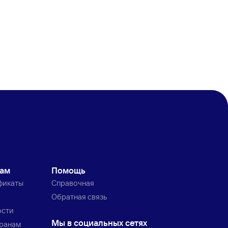
кам
Помощь
фикаты
Справочная
Обратная связь
ости
Мы в социальных сетях
транам