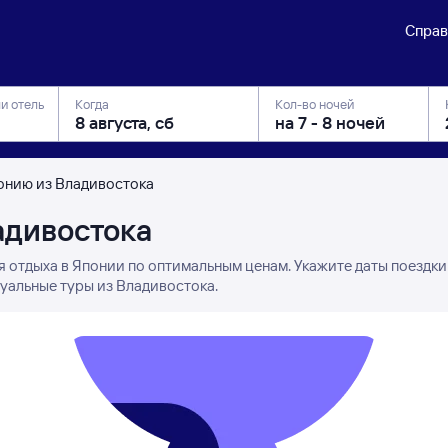
Справ
ли отель
Когда
Кол-во ночей
онию из Владивостока
адивостока
я отдыха в Японии по оптимальным ценам. Укажите даты поездки
туальные туры из Владивостока.