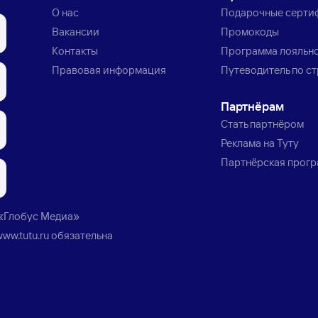
О нас
Подарочные серти
Вакансии
Промокоды
Контакты
Программа лояльн
Правовая информация
Путеводитель по с
Партнёрам
Стать партнёром
Реклама на Туту
Партнёрская прог
«Глобус Медиа»
www.tutu.ru
обязательна