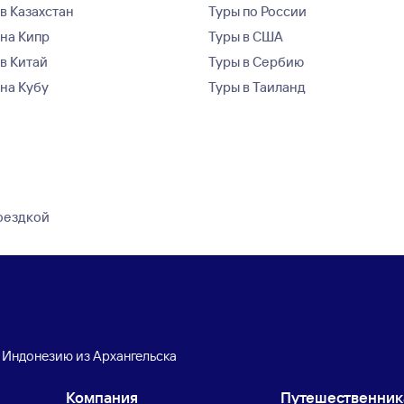
в Казахстан
Туры по России
 на Кипр
Туры в США
 в Китай
Туры в Сербию
 на Кубу
Туры в Таиланд
поездкой
 Индонезию из Архангельска
Компания
Путешественни