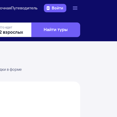
очная
Путеводитель
Войти
Кто едет
Найти туры
здки в форме