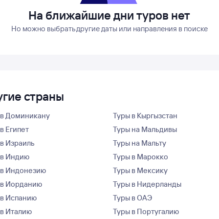
На ближайшие дни туров нет
Но можно выбрать другие даты или направления в поиске
угие страны
 в Доминикану
Туры в Кыргызстан
в Египет
Туры на Мальдивы
 в Израиль
Туры на Мальту
 в Индию
Туры в Марокко
 в Индонезию
Туры в Мексику
 в Иорданию
Туры в Нидерланды
 в Испанию
Туры в ОАЭ
 в Италию
Туры в Португалию