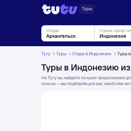
Туры
Откуда
Страна, курорт и
Туту
Туры
Отдых в Индонезии
Туры в
Туры в Индонезию из
На Туту вы найдете лучшие предложения дл
поиска — мы подберём для вас наиболее акт