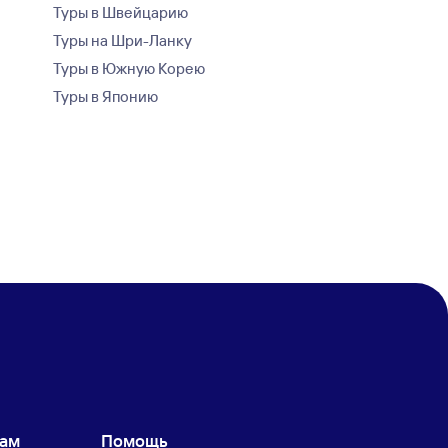
Туры в Швейцарию
Туры на Шри-Ланку
Туры в Южную Корею
Туры в Японию
кам
Помощь