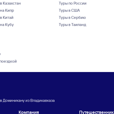
в Казахстан
Туры по России
 на Кипр
Туры в США
 в Китай
Туры в Сербию
 на Кубу
Туры в Таиланд
у
 поездкой
 в Доминикану из Владикавказа
Компания
Путешественни