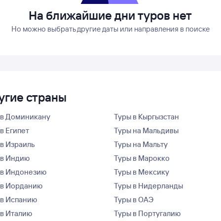
На ближайшие дни туров нет
Но можно выбрать другие даты или направления в поиске
ругие страны
 в Доминикану
Туры в Кыргызстан
в Египет
Туры на Мальдивы
 в Израиль
Туры на Мальту
 в Индию
Туры в Марокко
 в Индонезию
Туры в Мексику
 в Иорданию
Туры в Нидерланды
 в Испанию
Туры в ОАЭ
 в Италию
Туры в Португалию