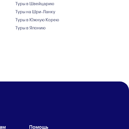
Туры в Швейцарию
Туры на Шри-Ланку
Туры в Южную Корею
Туры в Японию
кам
Помощь