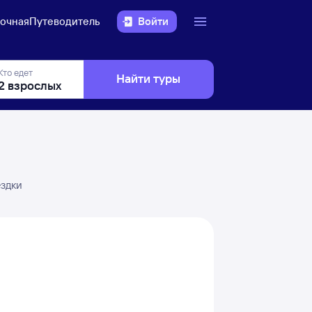
очная
Путеводитель
Войти
Кто едет
Найти туры
ездки