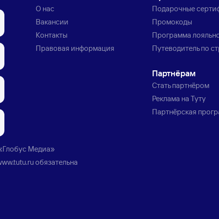
О нас
Подарочные серти
Вакансии
Промокоды
Контакты
Программа лояльн
Правовая информация
Путеводитель по с
Партнёрам
Стать партнёром
Реклама на Туту
Партнёрская прог
«Глобус Медиа»
www.tutu.ru
обязательна