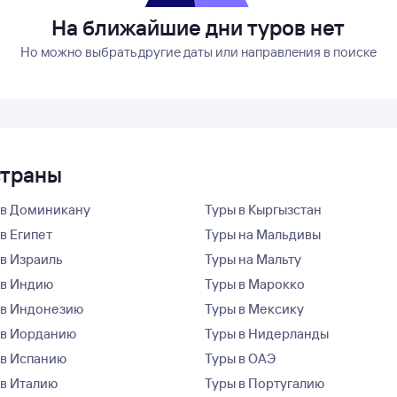
На ближайшие дни туров нет
Но можно выбрать другие даты или направления в поиске
страны
 в Доминикану
Туры в Кыргызстан
в Египет
Туры на Мальдивы
 в Израиль
Туры на Мальту
 в Индию
Туры в Марокко
 в Индонезию
Туры в Мексику
 в Иорданию
Туры в Нидерланды
 в Испанию
Туры в ОАЭ
 в Италию
Туры в Португалию