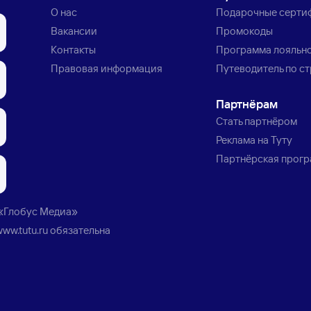
О нас
Подарочные серти
Вакансии
Промокоды
Контакты
Программа лояльн
Правовая информация
Путеводитель по с
Партнёрам
Стать партнёром
Реклама на Туту
Партнёрская прог
«Глобус Медиа»
www.tutu.ru
обязательна