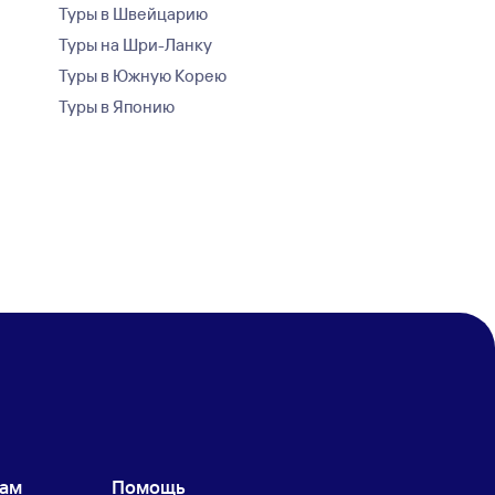
Туры в Швейцарию
Туры на Шри-Ланку
Туры в Южную Корею
Туры в Японию
кам
Помощь