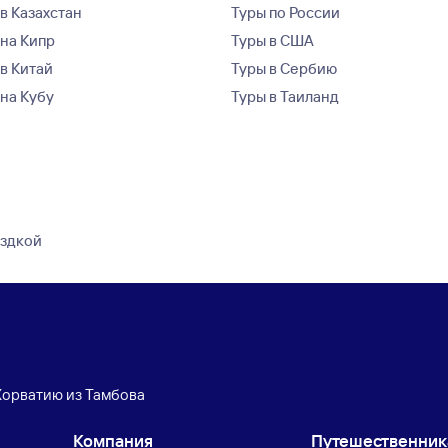
в Казахстан
Туры по России
 на Кипр
Туры в США
 в Китай
Туры в Сербию
 на Кубу
Туры в Таиланд
ездкой
Хорватию из Тамбова
Компания
Путешественни