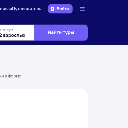
очная
Путеводитель
Войти
Кто едет
Найти туры
ки в форме