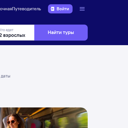
очная
Путеводитель
Войти
Кто едет
Найти туры
 даты