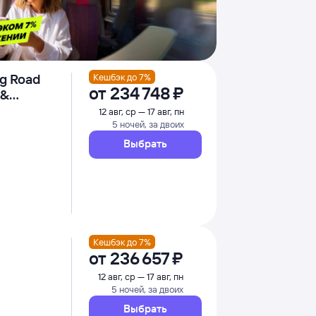
ng Road
Кешбэк до 7%
от
234 ⁠748 ⁠₽
 &
12 авг, ср — 17 авг, пн
5 ночей, за двоих
Выбрать
Кешбэк до 7%
от
236 ⁠657 ⁠₽
12 авг, ср — 17 авг, пн
5 ночей, за двоих
Выбрать