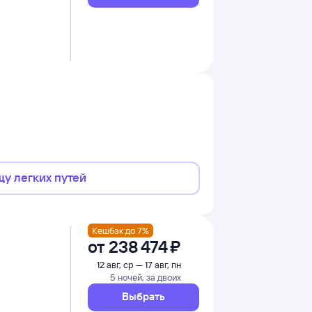
щу легких путей
Кешбэк до 7%
от
238 ⁠474 ⁠₽
12 авг, ср — 17 авг, пн
5 ночей, за двоих
Выбрать