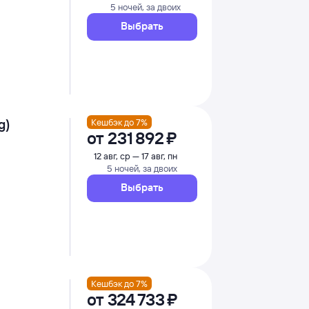
5 ночей, за двоих
Выбрать
g)
Кешбэк до 7%
от
231 ⁠892 ⁠₽
12 авг, ср — 17 авг, пн
5 ночей, за двоих
Выбрать
Кешбэк до 7%
от
324 ⁠733 ⁠₽