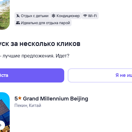
Отдых с детьми
Кондиционер
Wi-Fi
Идеально для отдыха парой
ск за несколько кликов
 — лучшие предложения. Идет?
йста
Я не и
5
Grand Millennium Beijing
Пекин, Китай