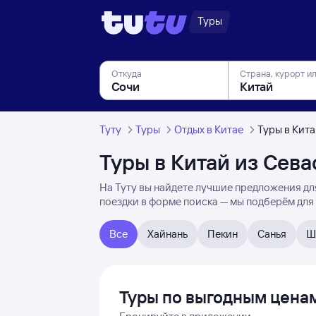
Туры
Откуда
Страна, курорт и
Туту
Туры
Отдых в Китае
Туры в Кит
Туры в Китай из Сева
На Туту вы найдете лучшие предложения для
поездки в форме поиска — мы подберём для
Все
Хайнань
Пекин
Санья
Ш
Туры по выгодным цена