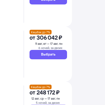
Кешбэк до 7%
от
306 ⁠042 ⁠₽
11 авг, вт — 17 авг, пн
6 ночей, за двоих
Выбрать
Кешбэк до 7%
от
248 ⁠172 ⁠₽
12 авг, ср — 17 авг, пн
5 ночей, за двоих