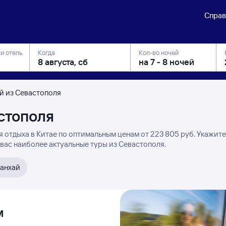
Справ
ли отель
Когда
Кол-во ночей
ай из Севастополя
стополя
 отдыха в Китае по оптимальным ценам от 223 ⁠805 руб. Укажите
 вас наиболее актуальные туры из Севастополя.
анхай
м