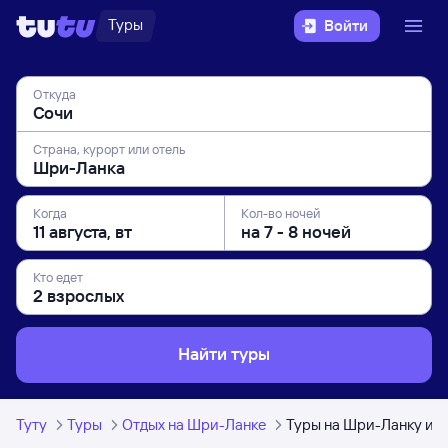
Туры
Войти
Откуда
Страна, курорт или отель
Когда
Кол-во ночей
Кто едет
Найти туры
Туту
Туры
Отдых на Шри-Ланке
Туры на Шри-Ланку из