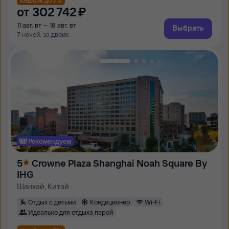
от
302 ⁠742 ⁠₽
11 авг, вт — 18 авг, вт
Выбрать
7 ночей, за двоих
Рекомендуем
5
Crowne Plaza Shanghai Noah Square By
IHG
Шанхай, Китай
Отдых с детьми
Кондиционер
Wi-Fi
Идеально для отдыха парой