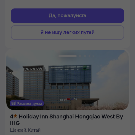
Да, пожалуйста
Я не ищу легких путей
Рекомендуем
4
Holiday Inn Shanghai Hongqiao West By
IHG
Шанхай, Китай