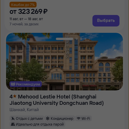
Кешбэк до 7%
от
323 ⁠269 ⁠₽
11 авг, вт — 18 авг, вт
Выбрать
7 ночей, за двоих
Рекомендуем
4
Mehood Lestie Hotel (Shanghai
Jiaotong University Dongchuan Road)
Шанхай, Китай
Отдых с детьми
Кондиционер
Wi-Fi
Идеально для отдыха парой