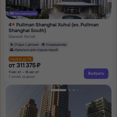
Рекомендуем
4
Pullman Shanghai Xuhui (ex. Pullman
Shanghai South)
Шанхай, Китай
Отдых с детьми
Кондиционер
Идеально для отдыха парой
Кешбэк до 7%
от
311 ⁠375 ⁠₽
11 авг, вт — 18 авг, вт
Выбрать
7 ночей, за двоих