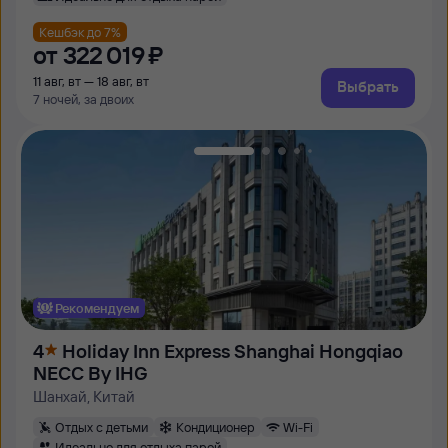
Кешбэк до 7%
от
322 ⁠019 ⁠₽
11 авг, вт — 18 авг, вт
Выбрать
7 ночей, за двоих
Рекомендуем
4
Holiday Inn Express Shanghai Hongqiao
NECC By IHG
Шанхай, Китай
Отдых с детьми
Кондиционер
Wi-Fi
Идеально для отдыха парой