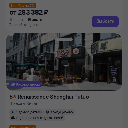
Кешбэк до 7%
от
283 ⁠382 ⁠₽
11 авг, вт — 18 авг, вт
Выбрать
7 ночей, за двоих
Рекомендуем
5
Renaissance Shanghai Putuo
Шанхай, Китай
Отдых с детьми
Кондиционер
Идеально для отдыха парой
Кешбэк до 7%