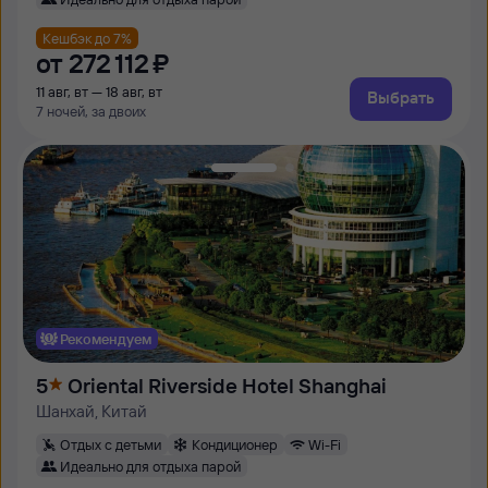
Кешбэк до 7%
от
272 ⁠112 ⁠₽
11 авг, вт — 18 авг, вт
Выбрать
7 ночей, за двоих
Рекомендуем
5
Oriental Riverside Hotel Shanghai
Шанхай, Китай
Отдых с детьми
Кондиционер
Wi-Fi
Идеально для отдыха парой