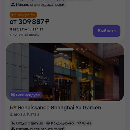
Идеально для отдыха парой
Кешбэк до 7%
от
309 ⁠887 ⁠₽
11 авг, вт — 18 авг, вт
Выбрать
7 ночей, за двоих
Рекомендуем
5
Renaissance Shanghai Yu Garden
Шанхай, Китай
Отдых с детьми
Кондиционер
Wi-Fi
Идеально для отдыха парой