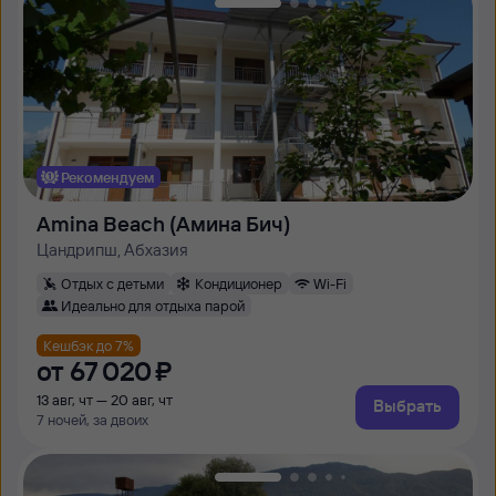
Рекомендуем
Amina Beach (Амина Бич)
Цандрипш, Абхазия
Отдых с детьми
Кондиционер
Wi-Fi
Идеально для отдыха парой
Кешбэк до 7%
от
67 ⁠020 ⁠₽
13 авг, чт — 20 авг, чт
Выбрать
7 ночей, за двоих