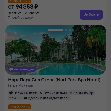
Кешбэк до 7%
от
94 ⁠358 ⁠₽
13 авг, чт — 20 авг, чт
Выбрать
7 ночей, за двоих
Рекомендуем
Нарт Парк Спа Отель (Nart Park Spa Hotel)
Гагра, Абхазия
Песчаный пляж
Отдых с детьми
Кондиционер
Wi-Fi
Идеально для отдыха парой
Кешбэк до 7%