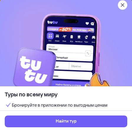
Рекомендуем
Оникс (Onyx)
Цандрипш, Абхазия
Кондиционер
Отдых с детьми
Wi-Fi
Идеально для отдыха парой
Кешбэк до 7%
от
68 ⁠015 ⁠₽
13 авг, чт — 20 авг, чт
Выбрать
7 ночей, за двоих
Туры по всему миру
Бронируйте в приложении по выгодным ценам
Найти тур