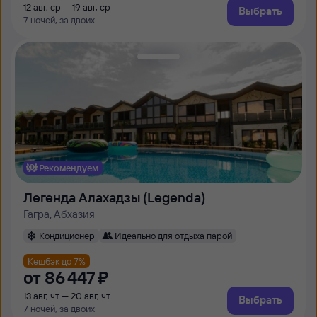
12 авг, ср — 19 авг, ср
Выбрать
7 ночей, за двоих
Рекомендуем
Легенда Алахадзы (Legenda)
Гагра, Абхазия
Кондиционер
Идеально для отдыха парой
Кешбэк до 7%
от
86 ⁠447 ⁠₽
13 авг, чт — 20 авг, чт
Выбрать
7 ночей, за двоих