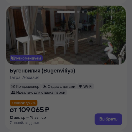
Рекомендуем
Бугенвилия (Bugenviliya)
Гагра, Абхазия
Кондиционер
Отдых с детьми
Wi-Fi
Идеально для отдыха парой
Кешбэк до 7%
от
109 ⁠065 ⁠₽
12 авг, ср — 19 авг, ср
Выбрать
7 ночей, за двоих