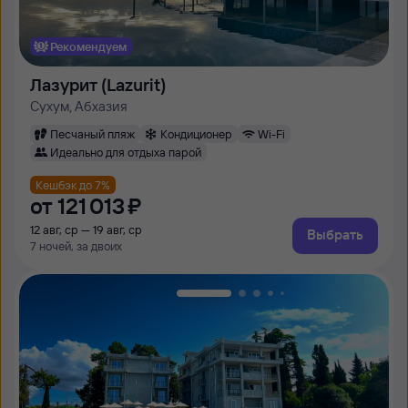
Рекомендуем
Лазурит (Lazurit)
Сухум, Абхазия
Песчаный пляж
Кондиционер
Wi-Fi
Идеально для отдыха парой
Кешбэк до 7%
от
121 ⁠013 ⁠₽
12 авг, ср — 19 авг, ср
Выбрать
7 ночей, за двоих