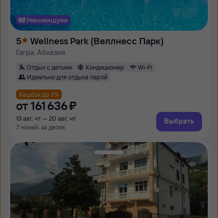
Рекомендуем
5
Wellness Park (Веллнесс Парк)
Гагра, Абхазия
Отдых с детьми
Кондиционер
Wi-Fi
Идеально для отдыха парой
Кешбэк до 7%
от
161 ⁠636 ⁠₽
13 авг, чт — 20 авг, чт
Выбрать
7 ночей, за двоих