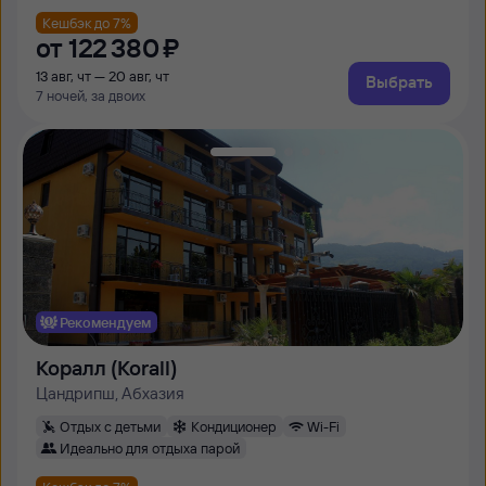
Кешбэк до 7%
от
122 ⁠380 ⁠₽
13 авг, чт — 20 авг, чт
Выбрать
7 ночей, за двоих
Рекомендуем
Коралл (Korall)
Цандрипш, Абхазия
Отдых с детьми
Кондиционер
Wi-Fi
Идеально для отдыха парой