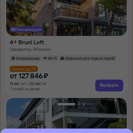
Рекомендуем
4
Bruni Loft
Цандрипш, Абхазия
Кондиционер
Wi-Fi
Идеально для отдыха парой
Кешбэк до 7%
от
127 ⁠846 ⁠₽
13 авг, чт — 20 авг, чт
Выбрать
7 ночей, за двоих