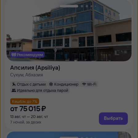
Рекомендуем
Апсилия (Apsiliya)
Сухум, Абхазия
Отдых с детьми
Кондиционер
Wi-Fi
Идеально для отдыха парой
Кешбэк до 7%
от
75 ⁠015 ⁠₽
13 авг, чт — 20 авг, чт
Выбрать
7 ночей, за двоих