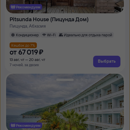
Рекомендуем
Pitsunda House (Пицунда Дом)
Пицунда, Абхазия
Кондиционер
Wi-Fi
Идеально для отдыха парой
Кешбэк до 7%
от
67 ⁠019 ⁠₽
13 авг, чт — 20 авг, чт
Выбрать
7 ночей, за двоих
Рекомендуем