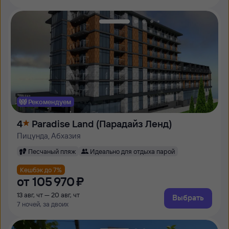
Рекомендуем
4
Paradise Land (Парадайз Ленд)
Пицунда, Абхазия
Песчаный пляж
Идеально для отдыха парой
Кешбэк до 7%
от
105 ⁠970 ⁠₽
13 авг, чт — 20 авг, чт
Выбрать
7 ночей, за двоих