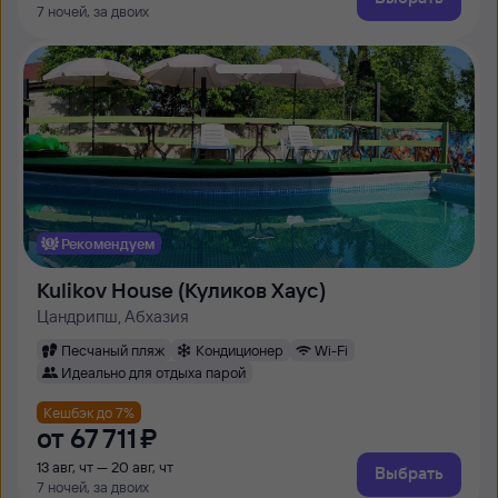
7 ночей, за двоих
Рекомендуем
Kulikov House (Куликов Хаус)
Цандрипш, Абхазия
Песчаный пляж
Кондиционер
Wi-Fi
Идеально для отдыха парой
Кешбэк до 7%
от
67 ⁠711 ⁠₽
13 авг, чт — 20 авг, чт
Выбрать
7 ночей, за двоих