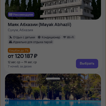
Рекомендуем
Маяк Абхазии (Mayak Abhazii)
Сухум, Абхазия
Отдых с детьми
Кондиционер
Wi-Fi
Идеально для отдыха парой
Кешбэк до 7%
от
120 ⁠187 ⁠₽
12 авг, ср — 19 авг, ср
Выбрать
7 ночей, за двоих