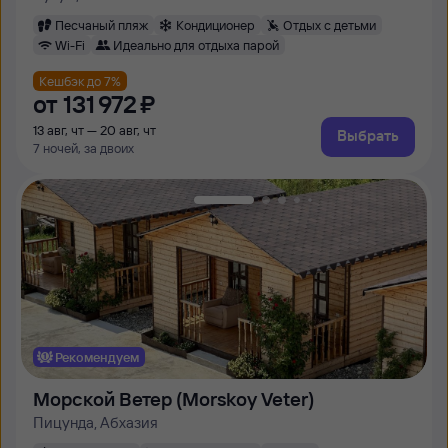
Песчаный пляж
Кондиционер
Отдых с детьми
Wi-Fi
Идеально для отдыха парой
Кешбэк до 7%
от
131 ⁠972 ⁠₽
13 авг, чт — 20 авг, чт
Выбрать
7 ночей, за двоих
Рекомендуем
Морской Ветер (Morskoy Veter)
Пицунда, Абхазия