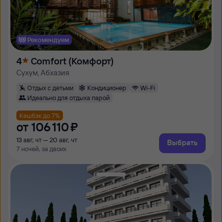
Рекомендуем
4
Comfort (Комфорт)
Сухум, Абхазия
Отдых с детьми
Кондиционер
Wi-Fi
Идеально для отдыха парой
Кешбэк до 7%
от
106 ⁠110 ⁠₽
13 авг, чт — 20 авг, чт
Выбрать
7 ночей, за двоих