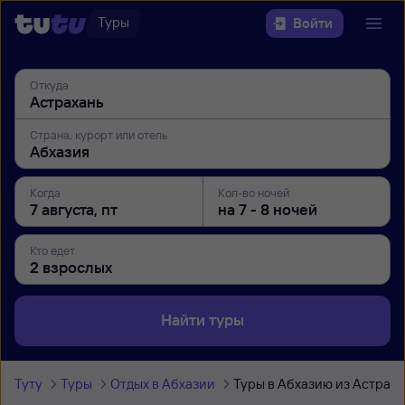
Туры
Войти
Откуда
Страна, курорт или отель
Когда
Кол-во ночей
Кто едет
Найти туры
Туту
Туры
Отдых в Абхазии
Туры в Абхазию из Астрах