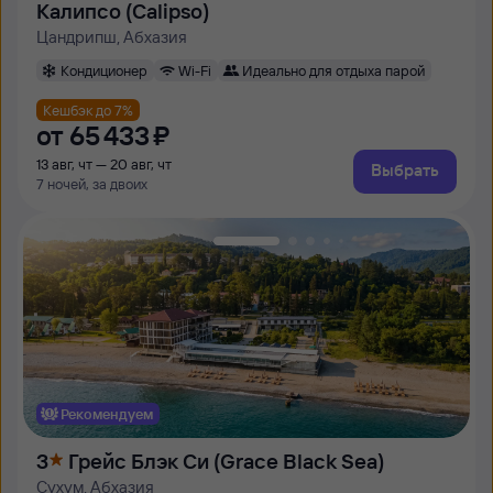
Калипсо (Calipso)
Цандрипш, Абхазия
Кондиционер
Wi-Fi
Идеально для отдыха парой
Кешбэк до 7%
от
65 ⁠433 ⁠₽
13 авг, чт — 20 авг, чт
Выбрать
7 ночей, за двоих
Рекомендуем
3
Грейс Блэк Си (Grace Black Sea)
Сухум, Абхазия