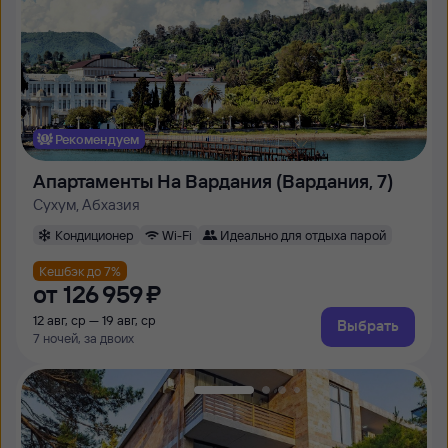
Рекомендуем
Апартаменты На Вардания (Вардания, 7)
Сухум, Абхазия
Кондиционер
Wi-Fi
Идеально для отдыха парой
Кешбэк до 7%
от
126 ⁠959 ⁠₽
12 авг, ср — 19 авг, ср
Выбрать
7 ночей, за двоих