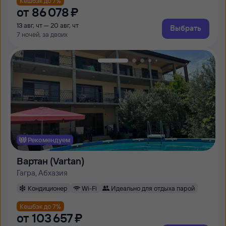
Кешбэк до 7%
от
86 ⁠078 ⁠₽
13 авг, чт — 20 авг, чт
Выбрать
7 ночей, за двоих
Рекомендуем
Вартан (Vartan)
Гагра, Абхазия
Кондиционер
Wi-Fi
Идеально для отдыха парой
Кешбэк до 7%
от
103 ⁠657 ⁠₽