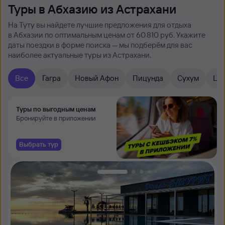
Туры в Абхазию из Астрахани
На Туту вы найдете лучшие предложения для отдыха
в Абхазии по оптимальным ценам от 60 ⁠810 руб. Укажите
даты поездки в форме поиска — мы подберём для вас
наиболее актуальные туры из Астрахани.
Все
Гагра
Новый Афон
Пицунда
Сухум
Ца
Туры по выгодным ценам
Бронируйте в приложении
Выбрать тур