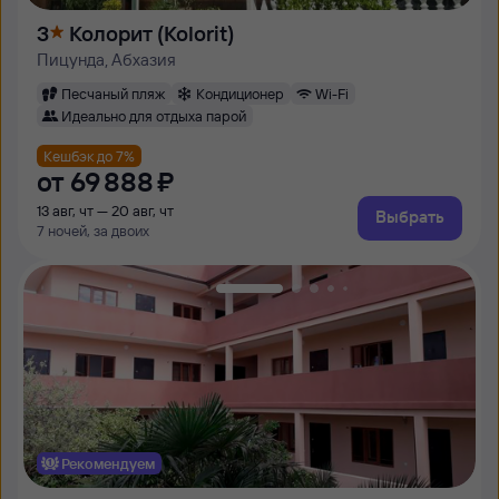
3
Колорит (Kolorit)
Пицунда, Абхазия
Песчаный пляж
Кондиционер
Wi-Fi
Идеально для отдыха парой
Кешбэк до 7%
от
69 ⁠888 ⁠₽
13 авг, чт — 20 авг, чт
Выбрать
7 ночей, за двоих
Рекомендуем