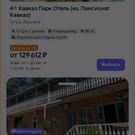
4
Кавказ Парк Отель (ex. Пансионат
Кавказ)
Гагра, Абхазия
Отдых с детьми
Кондиционер
Wi-Fi
Идеально для отдыха парой
Кешбэк до 7%
от
129 ⁠612 ⁠₽
13 авг, чт — 20 авг, чт
Выбрать
7 ночей, за двоих
Рекомендуем