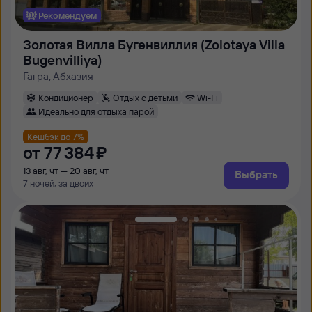
Рекомендуем
Золотая Вилла Бугенвиллия (Zolotaya Villa
Bugenvilliya)
Гагра, Абхазия
Кондиционер
Отдых с детьми
Wi-Fi
Идеально для отдыха парой
Кешбэк до 7%
от
77 ⁠384 ⁠₽
13 авг, чт — 20 авг, чт
Выбрать
7 ночей, за двоих