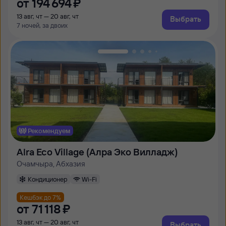
от
194 ⁠694 ⁠₽
13 авг, чт — 20 авг, чт
Выбрать
7 ночей, за двоих
Рекомендуем
Alra Eco Village (Алра Эко Вилладж)
Очамчыра, Абхазия
Кондиционер
Wi-Fi
Кешбэк до 7%
от
71 ⁠118 ⁠₽
13 авг, чт — 20 авг, чт
Выбрать