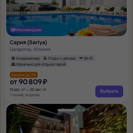
Рекомендуем
Сария (Sariya)
Цандрипш, Абхазия
Кондиционер
Отдых с детьми
Wi-Fi
Идеально для отдыха парой
Кешбэк до 7%
от
90 ⁠809 ⁠₽
13 авг, чт — 20 авг, чт
Выбрать
7 ночей, за двоих