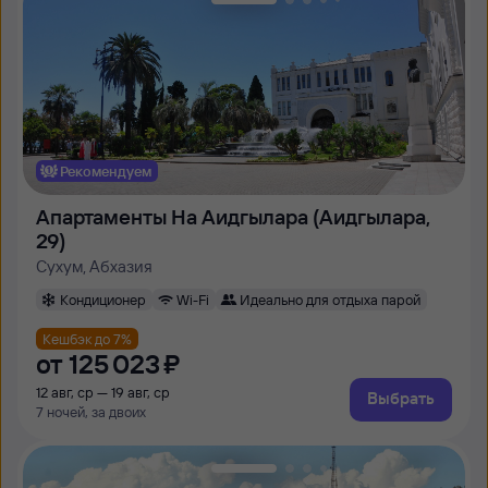
Рекомендуем
Апартаменты На Аидгылара (Аидгылара,
29)
Сухум, Абхазия
Кондиционер
Wi-Fi
Идеально для отдыха парой
Кешбэк до 7%
от
125 ⁠023 ⁠₽
12 авг, ср — 19 авг, ср
Выбрать
7 ночей, за двоих