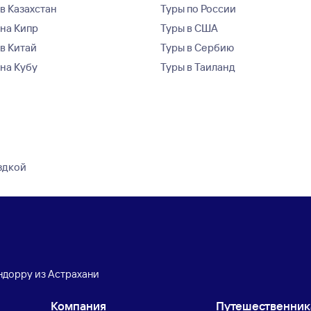
в Казахстан
Туры по России
 на Кипр
Туры в США
 в Китай
Туры в Сербию
 на Кубу
Туры в Таиланд
здкой
ндорру из Астрахани
Компания
Путешественни