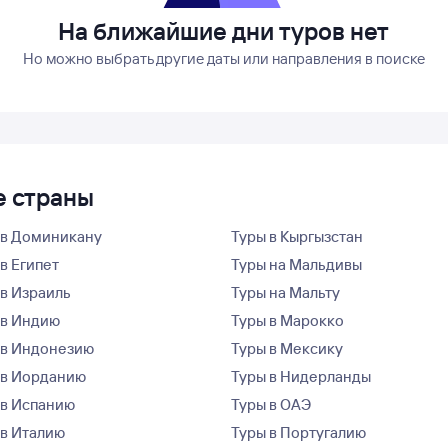
На ближайшие дни туров нет
Но можно выбрать другие даты или направления в поиске
е страны
 в Доминикану
Туры в Кыргызстан
в Египет
Туры на Мальдивы
 в Израиль
Туры на Мальту
 в Индию
Туры в Марокко
 в Индонезию
Туры в Мексику
 в Иорданию
Туры в Нидерланды
 в Испанию
Туры в ОАЭ
 в Италию
Туры в Португалию