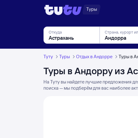
Туры
Откуда
Страна, курорт и
Туту
Туры
Отдых в Андорре
Туры в А
Туры в Андорру из А
На Туту вы найдете лучшие предложения дл
поиска — мы подберём для вас наиболее акт