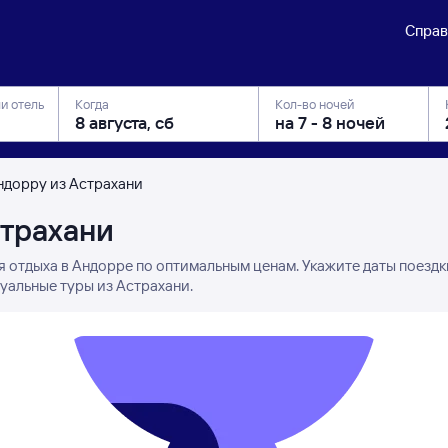
Справ
ли отель
Когда
Кол-во ночей
ндорру из Астрахани
страхани
я отдыха в Андорре по оптимальным ценам. Укажите даты поездк
уальные туры из Астрахани.