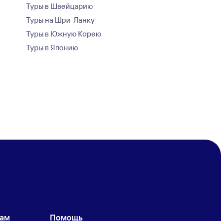
Туры в Швейцарию
Туры на Шри-Ланку
Туры в Южную Корею
Туры в Японию
кам
Помощь