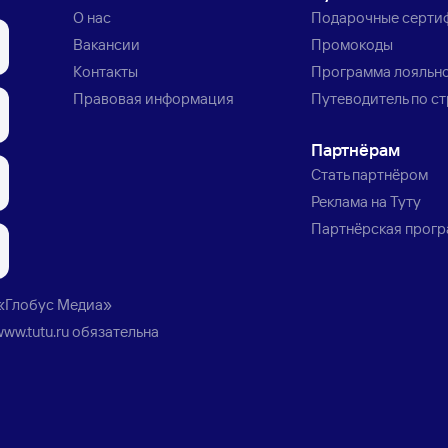
О нас
Подарочные серти
Вакансии
Промокоды
Контакты
Программа лояльн
Правовая информация
Путеводитель по с
Партнёрам
Стать партнёром
Реклама на Туту
Партнёрская прог
«Глобус Медиа»
www.tutu.ru
обязательна