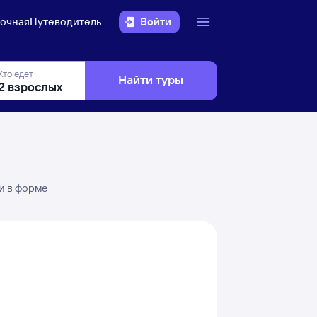
очная
Путеводитель
Войти
Кто едет
Найти туры
и в форме