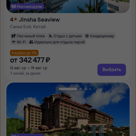
Рекомендуем
4
Jinsha Seaview
Санья Бэй, Китай
Песчаный пляж
Отдых с детьми
Кондиционер
Wi-Fi
Идеально для отдыха парой
Кешбэк до 7%
от
342 ⁠477 ⁠₽
12 авг, ср — 19 авг, ср
Выбрать
7 ночей, за двоих