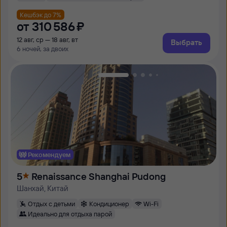
Кешбэк до 7%
от
310 ⁠586 ⁠₽
12 авг, ср — 18 авг, вт
Выбрать
6 ночей, за двоих
Рекомендуем
5
Renaissance Shanghai Pudong
Шанхай, Китай
Отдых с детьми
Кондиционер
Wi-Fi
Идеально для отдыха парой