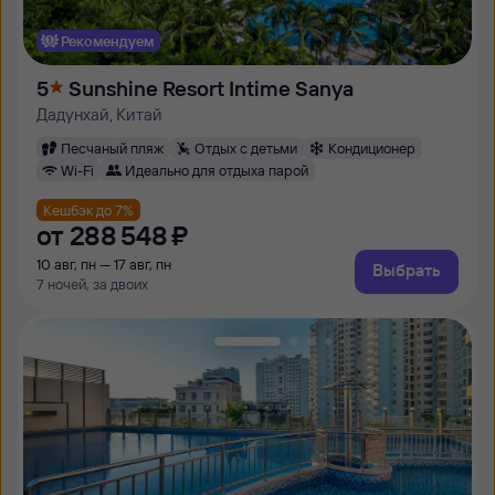
Рекомендуем
5
Sunshine Resort Intime Sanya
Дадунхай, Китай
Песчаный пляж
Отдых с детьми
Кондиционер
Wi-Fi
Идеально для отдыха парой
Кешбэк до 7%
от
288 ⁠548 ⁠₽
10 авг, пн — 17 авг, пн
Выбрать
7 ночей, за двоих