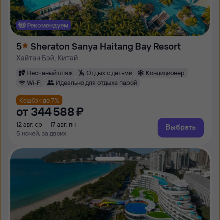
Рекомендуем
5
Sheraton Sanya Haitang Bay Resort
Хайтан Бэй, Китай
Песчаный пляж
Отдых с детьми
Кондиционер
Wi-Fi
Идеально для отдыха парой
Кешбэк до 7%
от
344 ⁠588 ⁠₽
12 авг, ср — 17 авг, пн
Выбрать
5 ночей, за двоих