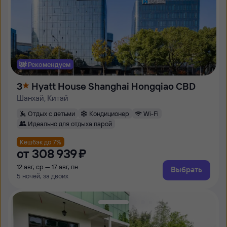
Рекомендуем
3
Hyatt House Shanghai Hongqiao CBD
Шанхай, Китай
Отдых с детьми
Кондиционер
Wi-Fi
Идеально для отдыха парой
Кешбэк до 7%
от
308 ⁠939 ⁠₽
12 авг, ср — 17 авг, пн
Выбрать
5 ночей, за двоих