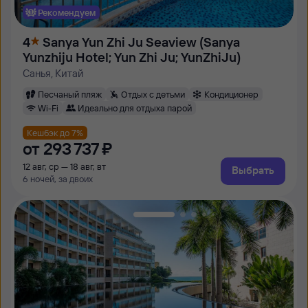
Рекомендуем
4
Sanya Yun Zhi Ju Seaview (Sanya
Yunzhiju Hotel; Yun Zhi Ju; YunZhiJu)
Санья, Китай
Песчаный пляж
Отдых с детьми
Кондиционер
Wi-Fi
Идеально для отдыха парой
Кешбэк до 7%
от
293 ⁠737 ⁠₽
12 авг, ср — 18 авг, вт
Выбрать
6 ночей, за двоих