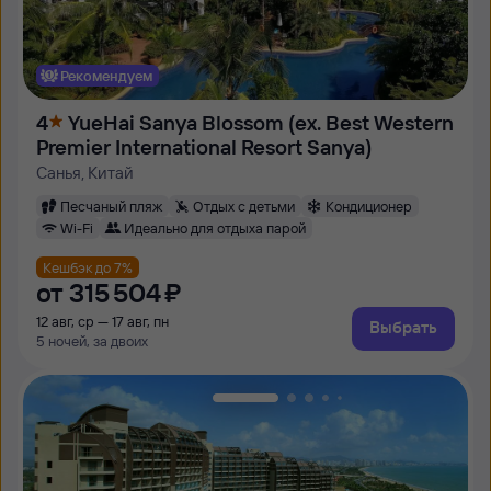
Рекомендуем
4
YueHai Sanya Blossom (ex. Best Western
Premier International Resort Sanya)
Санья, Китай
Песчаный пляж
Отдых с детьми
Кондиционер
Wi-Fi
Идеально для отдыха парой
Кешбэк до 7%
от
315 ⁠504 ⁠₽
12 авг, ср — 17 авг, пн
Выбрать
5 ночей, за двоих