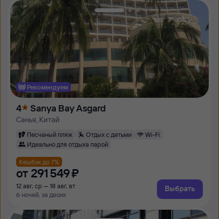
Рекомендуем
4
Sanya Bay Asgard
Санья, Китай
Песчаный пляж
Отдых с детьми
Wi-Fi
Идеально для отдыха парой
Кешбэк до 7%
от
291 ⁠549 ⁠₽
12 авг, ср — 18 авг, вт
Выбрать
6 ночей, за двоих