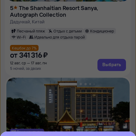
5
The Shanhaitian Resort Sanya,
Autograph Collection
Дадунхай, Китай
Песчаный пляж
Отдых с детьми
Кондиционер
Wi-Fi
Идеально для отдыха парой
Кешбэк до 7%
от
341 ⁠316 ⁠₽
12 авг, ср — 17 авг, пн
Выбрать
5 ночей, за двоих
Рекомендуем