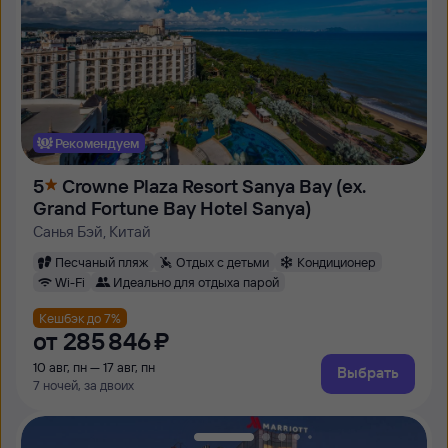
Рекомендуем
5
Crowne Plaza Resort Sanya Bay (ex.
Grand Fortune Bay Hotel Sanya)
Санья Бэй, Китай
Песчаный пляж
Отдых с детьми
Кондиционер
Wi-Fi
Идеально для отдыха парой
Кешбэк до 7%
от
285 ⁠846 ⁠₽
10 авг, пн — 17 авг, пн
Выбрать
7 ночей, за двоих