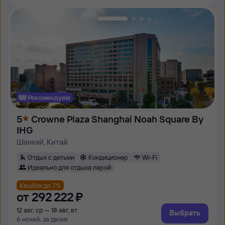
Рекомендуем
5
Crowne Plaza Shanghai Noah Square By
IHG
Шанхай, Китай
Отдых с детьми
Кондиционер
Wi-Fi
Идеально для отдыха парой
Кешбэк до 7%
от
292 ⁠222 ⁠₽
12 авг, ср — 18 авг, вт
Выбрать
6 ночей, за двоих