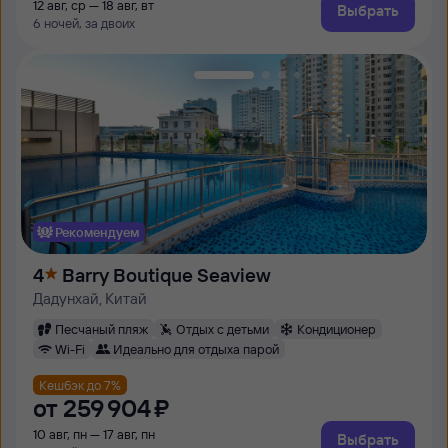
12 авг, ср — 18 авг, вт
Выбрать
6 ночей, за двоих
Рекомендуем
4
Barry Boutique Seaview
Дадунхай, Китай
Песчаный пляж
Отдых с детьми
Кондиционер
Wi-Fi
Идеально для отдыха парой
Кешбэк до 7%
от
259 ⁠904 ⁠₽
10 авг, пн — 17 авг, пн
Выбрать