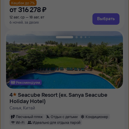
Кешбэк до 7%
от
316 ⁠278 ⁠₽
12 авг, ср — 18 авг, вт
Выбрать
6 ночей, за двоих
Рекомендуем
4
Seacube Resort (ex. Sanya Seacube
Holiday Hotel)
Санья, Китай
Песчаный пляж
Отдых с детьми
Кондиционер
Wi-Fi
Идеально для отдыха парой