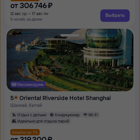
от
306 ⁠746 ⁠₽
12 авг, ср — 17 авг, пн
Выбрать
5 ночей, за двоих
Рекомендуем
5
Oriental Riverside Hotel Shanghai
Шанхай, Китай
Отдых с детьми
Кондиционер
Wi-Fi
Идеально для отдыха парой
Кешбэк до 7%
от
319 ⁠300 ⁠₽