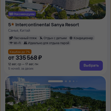
Рекомендуем
5
Intercontinental Sanya Resort
Санья, Китай
Песчаный пляж
Отдых с детьми
Кондиционер
Wi-Fi
Идеально для отдыха парой
Кешбэк до 7%
от
335 ⁠568 ⁠₽
12 авг, ср — 17 авг, пн
Выбрать
5 ночей, за двоих