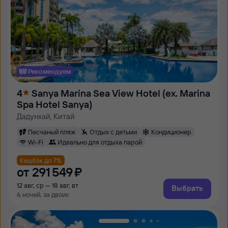
Рекомендуем
4
Sanya Marina Sea View Hotel (ex. Marina
Spa Hotel Sanya)
Дадунхай, Китай
Песчаный пляж
Отдых с детьми
Кондиционер
Wi-Fi
Идеально для отдыха парой
Кешбэк до 7%
от
291 ⁠549 ⁠₽
12 авг, ср — 18 авг, вт
Выбрать
6 ночей, за двоих