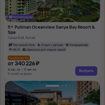
Рекомендуем
5
Pullman Oceanview Sanya Bay Resort &
Spa
Санья Бэй, Китай
Песчаный пляж
Отдых с детьми
Кондиционер
Wi-Fi
Идеально для отдыха парой
Кешбэк до 7%
от
340 ⁠226 ⁠₽
12 авг, ср — 17 авг, пн
Выбрать
5 ночей, за двоих