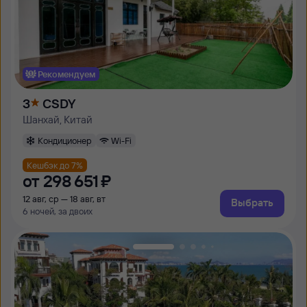
Рекомендуем
3
CSDY
Шанхай, Китай
Кондиционер
Wi-Fi
Кешбэк до 7%
от
298 ⁠651 ⁠₽
12 авг, ср — 18 авг, вт
Выбрать
6 ночей, за двоих