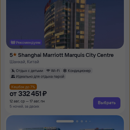
Рекомендуем
5
Shanghai Marriott Marquis City Centre
Шанхай, Китай
Отдых с детьми
Wi-Fi
Кондиционер
Идеально для отдыха парой
Кешбэк до 7%
от
332 ⁠451 ⁠₽
12 авг, ср — 17 авг, пн
Выбрать
5 ночей, за двоих