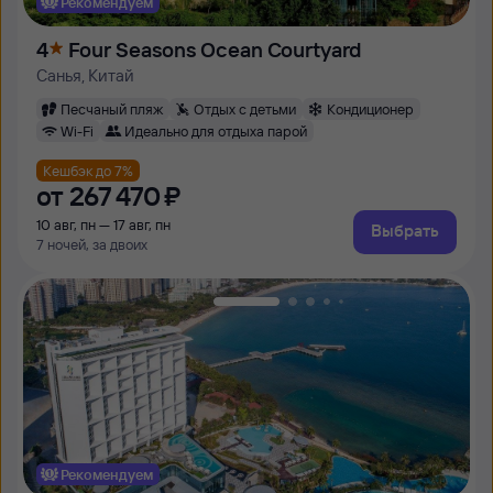
Рекомендуем
4
Four Seasons Ocean Courtyard
Санья, Китай
Песчаный пляж
Отдых с детьми
Кондиционер
Wi-Fi
Идеально для отдыха парой
Кешбэк до 7%
от
267 ⁠470 ⁠₽
10 авг, пн — 17 авг, пн
Выбрать
7 ночей, за двоих
Рекомендуем