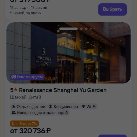
12 авг, ср — 17 авг, пн
Выбрать
5 ночей, за двоих
Рекомендуем
5
Renaissance Shanghai Yu Garden
Шанхай, Китай
Отдых с детьми
Кондиционер
Wi-Fi
Идеально для отдыха парой
Кешбэк до 7%
от
320 ⁠736 ⁠₽