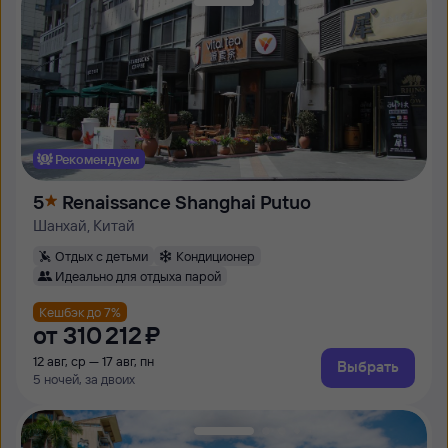
Рекомендуем
5
Renaissance Shanghai Putuo
Шанхай, Китай
Отдых с детьми
Кондиционер
Идеально для отдыха парой
Кешбэк до 7%
от
310 ⁠212 ⁠₽
12 авг, ср — 17 авг, пн
Выбрать
5 ночей, за двоих