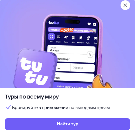
3
Sanya New City (ex. Sanya City Link)
Дадунхай, Китай
Песчаный пляж
Отдых с детьми
Кондиционер
Wi-Fi
Идеально для отдыха парой
Кешбэк до 7%
от
307 ⁠406 ⁠₽
12 авг, ср — 18 авг, вт
Выбрать
6 ночей, за двоих
Туры по всему миру
Бронируйте в приложении по выгодным ценам
Найти тур
Рекомендуем