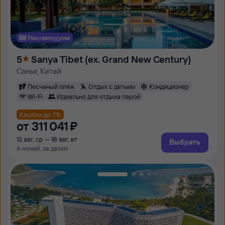
Рекомендуем
5
Sanya Tibet (ex. Grand New Century)
Санья, Китай
Песчаный пляж
Отдых с детьми
Кондиционер
Wi-Fi
Идеально для отдыха парой
Кешбэк до 7%
от
311 ⁠041 ⁠₽
12 авг, ср — 18 авг, вт
Выбрать
6 ночей, за двоих