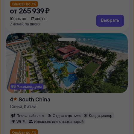
Кешбэк до 7%
от
265 ⁠939 ⁠₽
10 авг, пн — 17 авг, пн
Выбрать
7 ночей, за двоих
Рекомендуем
4
South China
Санья, Китай
Песчаный пляж
Отдых с детьми
Кондиционер
Wi-Fi
Идеально для отдыха парой
Кешбэк до 7%