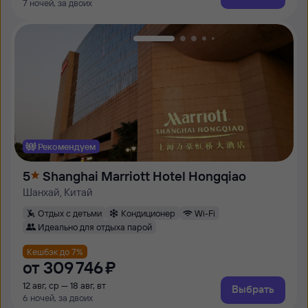
7 ночей, за двоих
Рекомендуем
5
Shanghai Marriott Hotel Hongqiao
Шанхай, Китай
Отдых с детьми
Кондиционер
Wi-Fi
Идеально для отдыха парой
Кешбэк до 7%
от
309 ⁠746 ⁠₽
12 авг, ср — 18 авг, вт
Выбрать
6 ночей, за двоих