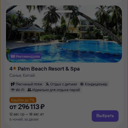
Рекомендуем
4
Palm Beach Resort & Spa
Санья, Китай
Песчаный пляж
Отдых с детьми
Кондиционер
Wi-Fi
Идеально для отдыха парой
Кешбэк до 7%
от
296 ⁠113 ⁠₽
12 авг, ср — 18 авг, вт
Выбрать
6 ночей, за двоих