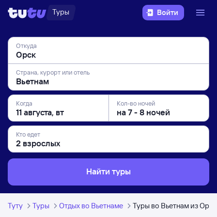
Туры
Войти
Откуда
Страна, курорт или отель
Когда
Кол-во ночей
Кто едет
Найти туры
Туту
Туры
Отдых во Вьетнаме
Туры во Вьетнам из Орск