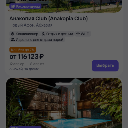
Рекомендуем
Анакопия Club (Anakopia Club)
Новый Афон, Абхазия
Кондиционер
Отдых с детьми
Wi-Fi
Идеально для отдыха парой
Кешбэк до 7%
от
116 ⁠123 ⁠₽
12 авг, ср — 18 авг, вт
Выбрать
6 ночей, за двоих