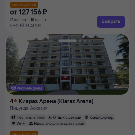
Кешбэк до 7%
от
127 ⁠156 ⁠₽
12 авг, ср — 18 авг, вт
Выбрать
6 ночей, за двоих
Рекомендуем
4
Киараз Арена (Kiaraz Arena)
Пицунда, Абхазия
Песчаный пляж
Отдых с детьми
Кондиционер
Wi-Fi
Идеально для отдыха парой
Кешбэк до 7%