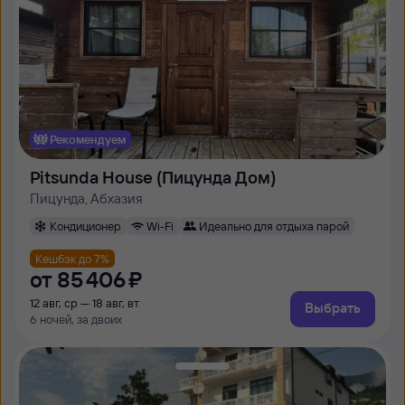
Рекомендуем
Pitsunda House (Пицунда Дом)
Пицунда, Абхазия
Кондиционер
Wi-Fi
Идеально для отдыха парой
Кешбэк до 7%
от
85 ⁠406 ⁠₽
12 авг, ср — 18 авг, вт
Выбрать
6 ночей, за двоих