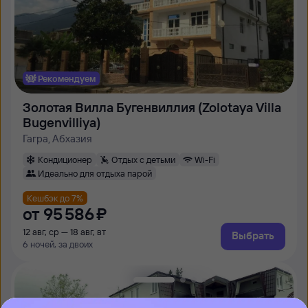
Рекомендуем
Золотая Вилла Бугенвиллия (Zolotaya Villa
Bugenvilliya)
Гагра, Абхазия
Кондиционер
Отдых с детьми
Wi-Fi
Идеально для отдыха парой
Кешбэк до 7%
от
95 ⁠586 ⁠₽
12 авг, ср — 18 авг, вт
Выбрать
6 ночей, за двоих