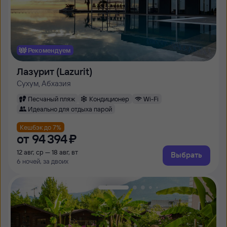
Рекомендуем
Лазурит (Lazurit)
Сухум, Абхазия
Песчаный пляж
Кондиционер
Wi-Fi
Идеально для отдыха парой
Кешбэк до 7%
от
94 ⁠394 ⁠₽
12 авг, ср — 18 авг, вт
Выбрать
6 ночей, за двоих