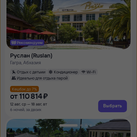
Рекомендуем
Руслан (Ruslan)
Гагра, Абхазия
Отдых с детьми
Кондиционер
Wi-Fi
Идеально для отдыха парой
Кешбэк до 7%
от
110 ⁠814 ⁠₽
12 авг, ср — 18 авг, вт
Выбрать
6 ночей, за двоих