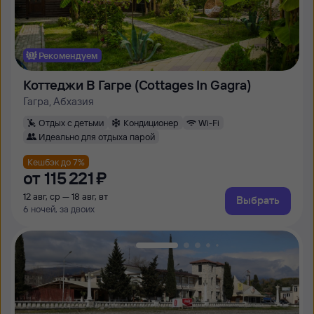
Рекомендуем
Коттеджи В Гагре (Cottages In Gagra)
Гагра, Абхазия
Отдых с детьми
Кондиционер
Wi-Fi
Идеально для отдыха парой
Кешбэк до 7%
от
115 ⁠221 ⁠₽
12 авг, ср — 18 авг, вт
Выбрать
6 ночей, за двоих