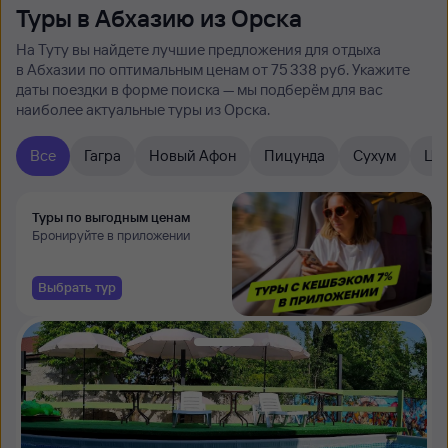
Туры в Абхазию из Орска
На Туту вы найдете лучшие предложения для отдыха
в Абхазии по оптимальным ценам от 75 ⁠338 руб. Укажите
даты поездки в форме поиска — мы подберём для вас
наиболее актуальные туры из Орска.
Все
Гагра
Новый Афон
Пицунда
Сухум
Ца
Туры по выгодным ценам
Бронируйте в приложении
Выбрать тур