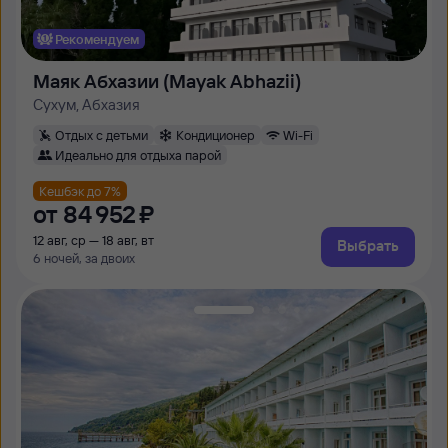
Рекомендуем
Маяк Абхазии (Mayak Abhazii)
Сухум, Абхазия
Отдых с детьми
Кондиционер
Wi-Fi
Идеально для отдыха парой
Кешбэк до 7%
от
84 ⁠952 ⁠₽
12 авг, ср — 18 авг, вт
Выбрать
6 ночей, за двоих