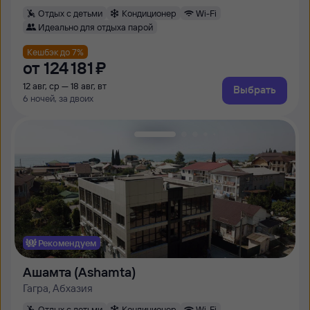
Отдых с детьми
Кондиционер
Wi-Fi
Идеально для отдыха парой
Кешбэк до 7%
от
124 ⁠181 ⁠₽
12 авг, ср — 18 авг, вт
Выбрать
6 ночей, за двоих
Рекомендуем
Ашамта (Ashamta)
Гагра, Абхазия
Отдых с детьми
Кондиционер
Wi-Fi