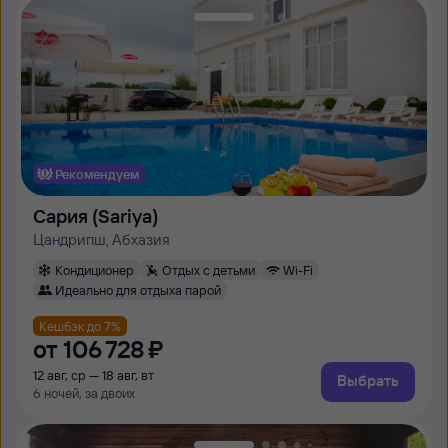
Рекомендуем
Сария (Sariya)
Цандрипш, Абхазия
Кондиционер
Отдых с детьми
Wi-Fi
Идеально для отдыха парой
Кешбэк до 7%
от
106 ⁠728 ⁠₽
12 авг, ср — 18 авг, вт
Выбрать
6 ночей, за двоих