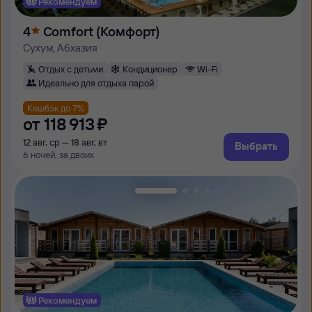
Рекомендуем
4
Comfort (Комфорт)
Сухум, Абхазия
Отдых с детьми
Кондиционер
Wi-Fi
Идеально для отдыха парой
Кешбэк до 7%
от
118 ⁠913 ⁠₽
12 авг, ср — 18 авг, вт
Выбрать
6 ночей, за двоих
Рекомендуем