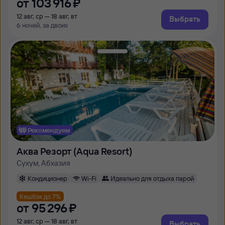
от
103 ⁠916 ⁠₽
12 авг, ср — 18 авг, вт
Выбрать
6 ночей, за двоих
Рекомендуем
Аква Резорт (Aqua Resort)
Сухум, Абхазия
Кондиционер
Wi-Fi
Идеально для отдыха парой
Кешбэк до 7%
от
95 ⁠296 ⁠₽
12 авг, ср — 18 авг, вт
Выбрать