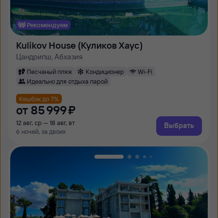
Рекомендуем
Kulikov House (Куликов Хаус)
Цандрипш, Абхазия
Песчаный пляж
Кондиционер
Wi-Fi
Идеально для отдыха парой
Кешбэк до 7%
от
85 ⁠999 ⁠₽
12 авг, ср — 18 авг, вт
Выбрать
6 ночей, за двоих