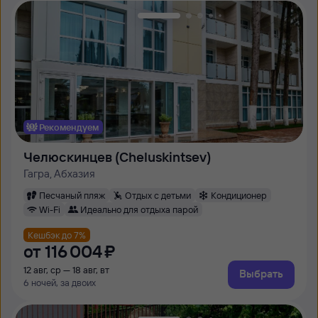
Рекомендуем
Челюскинцев (Cheluskintsev)
Гагра, Абхазия
Песчаный пляж
Отдых с детьми
Кондиционер
Wi-Fi
Идеально для отдыха парой
Кешбэк до 7%
от
116 ⁠004 ⁠₽
12 авг, ср — 18 авг, вт
Выбрать
6 ночей, за двоих