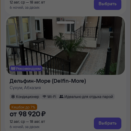
12 авг, ср — 18 авг, вт
Выбрать
6 ночей, за двоих
Рекомендуем
Дельфин-Море (Delfin-More)
Сухум, Абхазия
Кондиционер
Wi-Fi
Идеально для отдыха парой
Кешбэк до 7%
от
98 ⁠920 ⁠₽
12 авг, ср — 18 авг, вт
Выбрать
6 ночей, за двоих