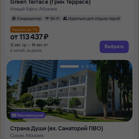
Green Terrace (Грин Террасе)
Новый Афон, Абхазия
Кондиционер
Wi-Fi
Идеально для отдыха парой
Кешбэк до 7%
от
113 ⁠437 ⁠₽
12 авг, ср — 18 авг, вт
Выбрать
6 ночей, за двоих
Рекомендуем
Страна Души (ex. Cанаторий ПВО)
Сухум, Абхазия