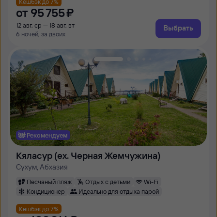
Кешбэк до 7%
от
95 ⁠755 ⁠₽
12 авг, ср — 18 авг, вт
Выбрать
6 ночей, за двоих
Рекомендуем
Кяласур (ex. Черная Жемчужина)
Сухум, Абхазия
Песчаный пляж
Отдых с детьми
Wi-Fi
Кондиционер
Идеально для отдыха парой
Кешбэк до 7%