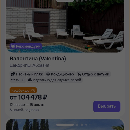
Рекомендуем
Валентина (Valentina)
Цандрипш, Абхазия
Песчаный пляж
Кондиционер
Отдых с детьми
Wi-Fi
Идеально для отдыха парой
Кешбэк до 7%
от
104 ⁠478 ⁠₽
12 авг, ср — 18 авг, вт
Выбрать
6 ночей, за двоих