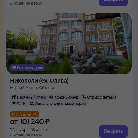
6 ночей, за двоих
Рекомендуем
Никополи (ex. Олива)
Новый Афон, Абхазия
Песчаный пляж
Кондиционер
Отдых с детьми
Wi-Fi
Идеально для отдыха парой
Кешбэк до 7%
от
101 ⁠240 ⁠₽
12 авг, ср — 18 авг, вт
Выбрать
6 ночей, за двоих