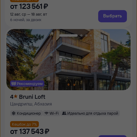
от
123 ⁠561 ⁠₽
12 авг, ср — 18 авг, вт
Выбрать
6 ночей, за двоих
Рекомендуем
4
Bruni Loft
Цандрипш, Абхазия
Кондиционер
Wi-Fi
Идеально для отдыха парой
Кешбэк до 7%
от
137 ⁠543 ⁠₽