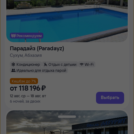
Рекомендуем
Парадайз (Paradayz)
Сухум, Абхазия
Кондиционер
Отдых с детьми
Wi-Fi
Идеально для отдыха парой
Кешбэк до 7%
от
118 ⁠196 ⁠₽
12 авг, ср — 18 авг, вт
Выбрать
6 ночей, за двоих