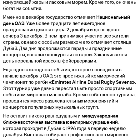
изнуряющей жары и ласковым морем. Кроме того, он очень
богат на события.
Именно в декабре государство отмечает
Национальный
день ОАЭ
. Уже более тридцати лет ежегодное
празднование длится с утра 2 декабря и до позднего
вечера 3 декабря. В нем принимают участие все жители
страны, однако с особым размахом его отмечает столица
Дубай. Два дня продолжаются парады и праздничные
концерты, веселые конкурсы и лотереи. Заканчивается
день нереальной красоты фейерверками.
Еще одно ежегодное событие, которое проводится в
начале декабря в ОАЭ, это престижный коммерческий
чемпионат по регби
«Emirates Airline Dubai Rugby Sevens»
.
Этот турнир уже давно перестал быть просто спортивным
событием мирового масштаба. Кроме собственно турнира,
проводится масса развлекательных мероприятий и
концертов популярных музыкальных групп.
Не оставит никого равнодушным и
международная
ближневосточная выставка ювелирных украшений
,
которая проходит в Дубае с 1996 года в первую неделю
декабря. Выставка собирает профессионалов мирового