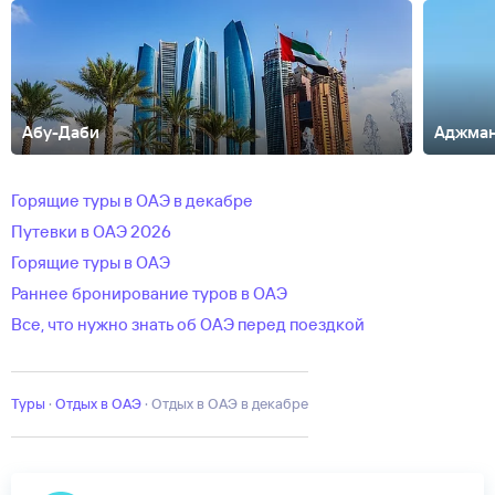
Абу-Даби
Аджма
Дибба
Умм-аль-Кувейн
Горящие туры в ОАЭ в декабре
Путевки в ОАЭ 2026
Горящие туры в ОАЭ
Раннее бронирование туров в ОАЭ
Все, что нужно знать об ОАЭ перед поездкой
Туры
·
Отдых в ОАЭ
·
отдых в ОАЭ в декабре