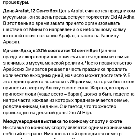
процедуры.
День Arafat, 12 Сентября
День Arafat считается праздником
мусульман, он за день предшествует торжеству Eid Al Adha.
В этот день во время заката принято организовывать
шествие от Мины по направлению к небольшому холму,
который носит название Арафат, а также на Равнину
Арафат.
Ид-аль-Адха, в 2016 состоится 13 сентября
Данный
праздник жертвоприношения считается одним из самых
значимых в мусульманской религии. Часто правительство
Арабских Эмиратов решает в честь праздника продлить
количество выходных дней, их число может достигать 9. В
этот день принято восхвалять Ибрагима, который был готов
принести в жертву Аллаху своего сына. Жертва, которую
приносят люди (чаще всего – баран), должна быть поделена
на три части, каждая из которых предназначается семье,
родственникам, бедным. Считается, что торжество
происходит на десятый день Dhu Al Hijja.
Международная выставка по конному спорту и охоте
Выставка по конному спорту является одним из значимых
событий в стране. Именно на ней проводится осмотр