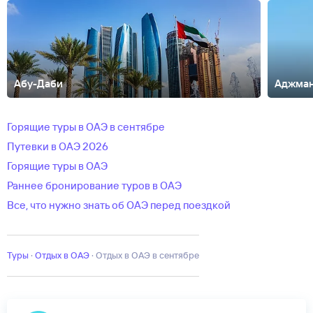
Абу-Даби
Аджма
Дибба
Умм-аль-Кувейн
Горящие туры в ОАЭ в сентябре
Путевки в ОАЭ 2026
Горящие туры в ОАЭ
Раннее бронирование туров в ОАЭ
Все, что нужно знать об ОАЭ перед поездкой
Туры
·
Отдых в ОАЭ
·
отдых в ОАЭ в сентябре