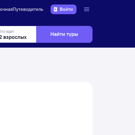
очная
Путеводитель
Войти
Кто едет
Найти туры