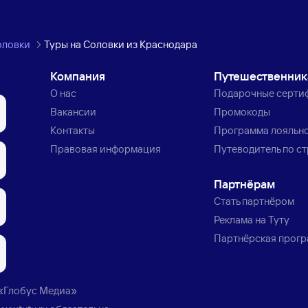
оловки
Туры на Соловки из Краснодара
Компания
Путешественни
О нас
Подарочные серти
Вакансии
Промокоды
Контакты
Программа лояльн
Правовая информация
Путеводитель по с
Партнёрам
Стать партнёром
Реклама на Туту
Партнёрская прог
«Глобус Медиа»