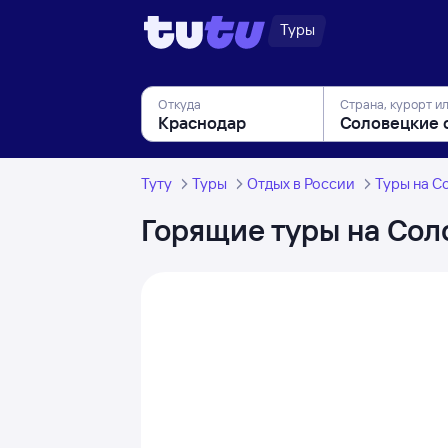
Туры
Откуда
Страна, курорт и
Туту
Туры
Отдых в России
Туры на С
Горящие туры на Сол