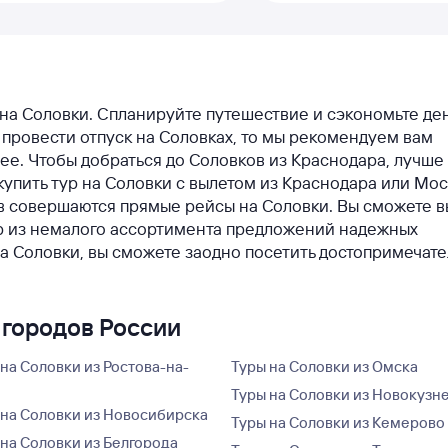
 на Соловки. Спланируйте путешествие и сэкономьте ден
 провести отпуск на Соловках, то мы рекомендуем вам
ее. Чтобы добраться до Соловков из Краснодара, лучше
купить тур на Соловки с вылетом из Краснодара или Мос
в совершаются прямые рейсы на Соловки. Вы сможете в
ур из немалого ассортимента предложений надежных
на Соловки, вы сможете заодно посетить достопримечат
 городов России
 на Соловки из Ростова-на-
Туры на Соловки из Омска
Туры на Соловки из Новокузн
 на Соловки из Новосибирска
Туры на Соловки из Кемерово
 на Соловки из Белгорода