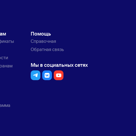
кам
Помощь
фикаты
Справочная
Обратная связь
ости
Мы в социальных сетях
транам
рамма