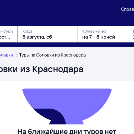
Справ
ли отель
Когда
Кол-во ночей
оловки
Туры на Соловки из Краснодара
овки из Краснодара
На ближайшие дни туров нет