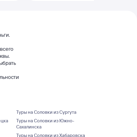
ьги.
 всего
квы.
ыбрать
ельности
Туры на Соловки из Сургута
ецка
Туры на Соловки из Южно-
Сахалинска
Туры на Соловки из Хабаровска