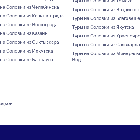
Туры на Соловки из Томска
 на Соловки из Челябинска
Туры на Соловки из Владивос
 на Соловки из Калининграда
Туры на Соловки из Благовещ
 на Соловки из Волгограда
Туры на Соловки из Якутска
 на Соловки из Казани
Туры на Соловки из Краснояр
 на Соловки из Сыктывкара
Туры на Соловки из Салехард
 на Соловки из Иркутска
Туры на Соловки из Минераль
 на Соловки из Барнаула
Вод
ездкой