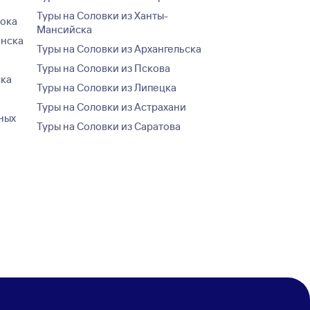
Туры на Соловки из Ханты-
тока
Мансийска
енска
Туры на Соловки из Архангельска
Туры на Соловки из Пскова
ска
Туры на Соловки из Липецка
а
Туры на Соловки из Астрахани
ных
Туры на Соловки из Саратова