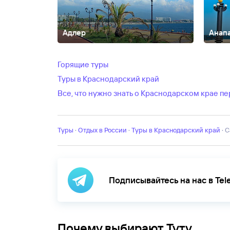
Адлер
Анап
Абзаково
Архипо-Осиповка
Башкирия
Вардане
Ви
Ключ
Дагомыс
Джемете
Джубга
Домбай
Ейск
Екате
Горящие туры
Балкария
КавМинВоды
Казань
Калининградcкая 
Туры в Краснодарский край
область
Лоо
Мордовия
Москва
Мурманская облас
область
Ольгинка
Пенза
Пермский край
Подмоско
Все, что нужно знать о Краснодарском крае п
область
Светлогорск
Селигер
Старая Русса
Сукк
область
Ярославль
Туры
·
Отдых в России
·
Туры в Краснодарский край
·
Подписывайтесь на нас в Te
Почему выбирают Туту