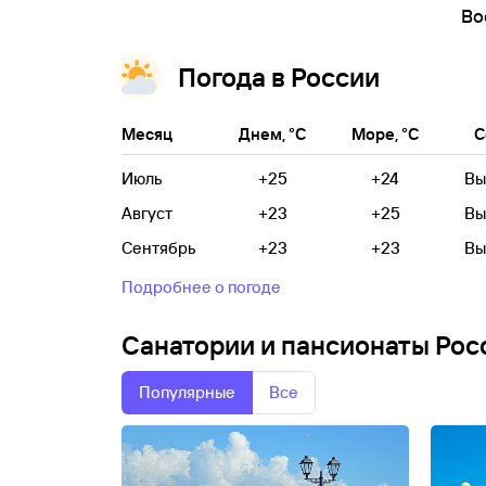
Во
Погода в России
Месяц
Днем, °C
Море, °C
С
Июль
+25
+24
Вы
Август
+23
+25
Вы
Сентябрь
+23
+23
Вы
Подробнее о погоде
Санатории и пансионаты Рос
Популярные
Все