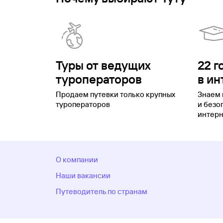
Туры от ведущих
22 г
туроператоров
в ин
Продаем путевки только крупных
Знаем 
туроператоров
и безо
интерн
О компании
Наши вакансии
Путеводитель по странам