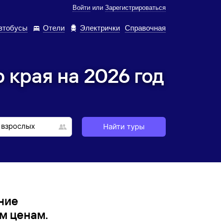
Войти
или
Зарегистрироваться
втобусы
Отели
Электрички
Справочная
 края на 2026 год
Найти туры
ние
м ценам.