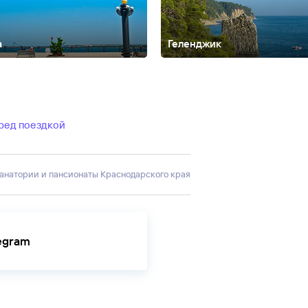
а
Геленджик
тязево
Владимир
Владимирская область
Воронеж
Выборг
Горячий
ринбург
Ессентуки
Железноводск
Зеленогорск
Зеленоградск
Кабар
область
Калуга
Карачаево-Черкесия
Карелия
Кисловодск
Красная 
ть
Нальчик
Небуг
Нижегородская область
Новомихайловский
Ново
вье
Приэльбрусье
Пятигорск
Ростовская область
Рязань
Самара
С
еред поездкой
о
Татарстан
Тверская область
Темрюк
Туапсе
Тульская область
Тург
Санатории и пансионаты Краснодарского края
legram