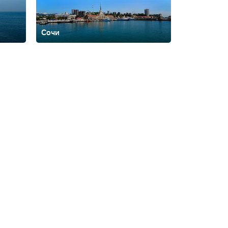
Сочи
динка
Кабардино-
Поляна
Лазаревское
Ленинградская
российск
Новосибирская
анкт-Петербург
Свердловская
ояк
Тюмень
Углич
Уфа
Хоста
Челябинская