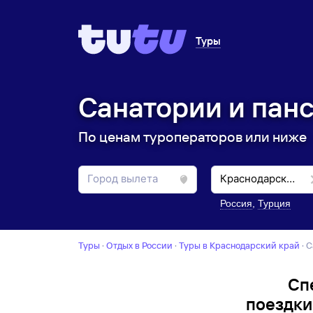
Туры
Санатории и панс
По ценам туроператоров или ниже
Россия
,
Турция
Туры
·
Отдых в России
·
Туры в Краснодарский край
·
Сп
поездки