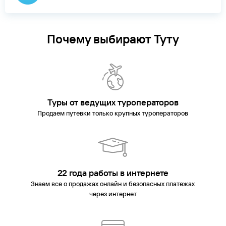
Русса
Сукко
Татарстан
Тверская
область
Темрюк
Туапсе
Тульская
область
Тургояк
Тюмень
Углич
Уфа
Хоста
Челябинская
область
Ярославль
Почему выбирают Туту
Туры от ведущих туроператоров
Продаем путевки только крупных туроператоров
22 года работы в интернете
Знаем все о продажах онлайн и безопасных платежах
через интернет