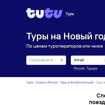
Туры
Туры на Новый го
По ценам туроператоров или ниже
Россия
,
Турция
Туры
·
Отдых в России
·
Туры в Алтайский край
·
Туры 
Сп
поезд