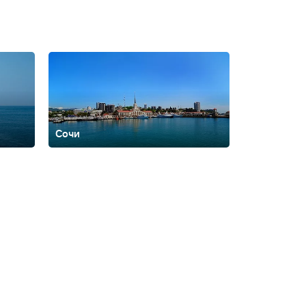
Сочи
ская
Брянск
Бурятия
Валдай
Вардане
Великий
оронеж
Выборг
Георгиевск
Горки Город
Горно-
ая
Домбай
Еврейская автономная
о
Иваново
Ижевск
Имеретинский
Иркутск
Йошкар-
аменномостский
Камчатский край
Карачаево-
одарский край
Красноярск
Красноярский
нтово
Липецк
Липецкая
вской
Мурманск
Мурманская
ская область
Нижний Новгород
Нижний
ренбург
Орск
Павловское
оры
Плёс
Подмосковье
Подольск
Приморский