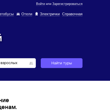
Войти
или
Зарегистрироваться
втобусы
Отели
Электрички
Справочная
й
Найти туры
ние
ценам.