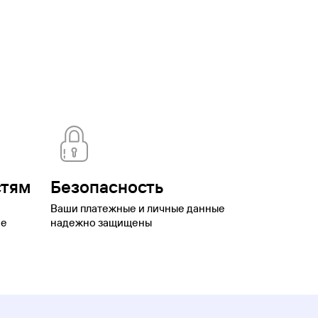
ика Калмыкия
Республика Тыва
Роза
нск
Саратов
Свердловская
ьятти
Томск
Туапсе
Тула
Тульская
номный
котский автономный округ
Шерегеш
Элиста
Эсто-
стям
Безопасность
Ваши платежные и личные данные
ое
надежно защищены