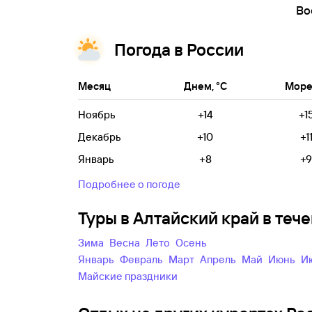
Во
Погода в России
Месяц
Днем, °C
Море,
Ноябрь
+14
+1
Декабрь
+10
+1
Январь
+8
+9
Подробнее о погоде
Туры в Алтайский край в те
зима
весна
лето
осень
Январь
Февраль
Март
Апрель
Май
Июнь
майские праздники