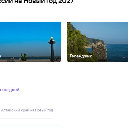
ссии на Новый год 2027
а
Геленджик
Анадырь
Армхи
Архангельск
Архангельская область
Архипо-
ирия
Белгород
Белокуриха
Биробиджан
Благовещенск
Благовещен
ладикавказ
Владимир
Владимирская область
Волгоград
Вологда
В
агомыс
Дедеркой
Дербент
Джемете
Джубга
Дивноморское
Должанск
лезноводск
Зеленогорск
Зеленоград
Зеленоградск
Золотое кольц
 поездкой
ды
Казань
Калининград
Калининградcкая область
Калуга
Калязин
К
водск
Ковров
Коломна
Кострома
Красная Поляна
Краснодар
Красн
 коса
Кызыл
Лаго-Наки
Лазаревское
Ленинградская область
Лермо
ск
в Алтайский край на Новый год
Майкоп
Махачкала
Минеральные Воды
Мордовия
Москва
Мосто
чик
Нарьян-Мар
Небуг
Ненецкий автономный округ
Нея
Нижегород
йск
Новосибирск
Новосибирская область
Ольгинка
Ольхон
Орел
О
рмский край
Пермь
Петрозаводск
Петропавловск-Камчатский
Печ