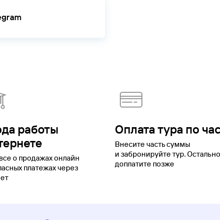
шкин
Пятигорск
Республика Алтай
Республика Ингушетия
Республ
legram
я область
Рыбинск
Рязань
Салехард
Самара
Санкт-Петербург
Сара
ергиев Посад
Смоленск
Советск
Соловки
Ставрополь
Старая
анрог
Тамань
Тамбов
Татарстан
Тверская область
Тверь
Темрюк
Тол
Ульяновск
Уфа
Хакасия
Ханты-Мансийск
Ханты-Мансийский авто
бласть
Череповец
Черкесск
Черное море
Чеченская Республика
Чу
утск
Ямало-Ненецкий автономный округ
Ярославль
ода работы
Оплата тура по ча
тернете
Внесите часть суммы
и забронируйте тур. Остальн
все о продажах онлайн
доплатите позже
пасных платежах через
ет