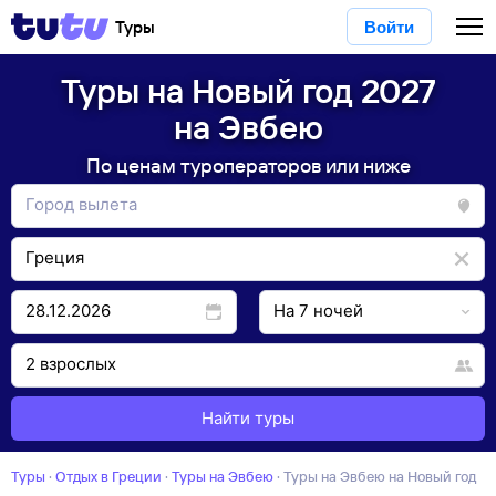
Туры
Войти
Туры на Новый год 2027
на Эвбею
По ценам туроператоров или ниже
Найти туры
Туры
·
Отдых в Греции
·
Туры на Эвбею
·
Туры на Эвбею на Новый год