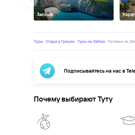
Закинф
Корф
Айос-Николаос
Александруполис
Амудара
Афин
ов
Кастория
Кефалония
Кос
Лефкада
Линдос
Лутра
Катерини
Парга
Патмос
Пелопоннес
Ретимно
Сало
Туры
·
Отдых в Греции
·
Туры на Эвбею
·
Путевки на Э
Подписывайтесь на нас в Te
Почему выбирают Туту