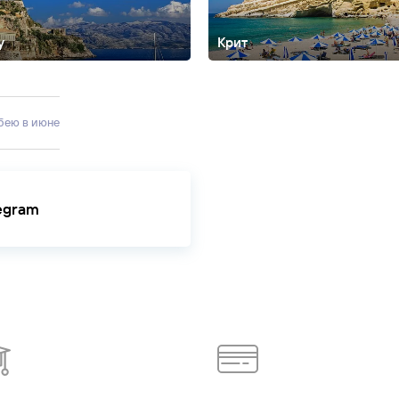
у
Крит
ы
Афон
Дельфы
Иерапетра
Ираклион
Камари
Карпатос
Кассандра п-
ки
Малия
Миконос
Паралия-
ники
Самос
Ситония
Скиатос
Сталида
Суний
Тасос
Фалираки
Ханиот
вбею в июне
legram