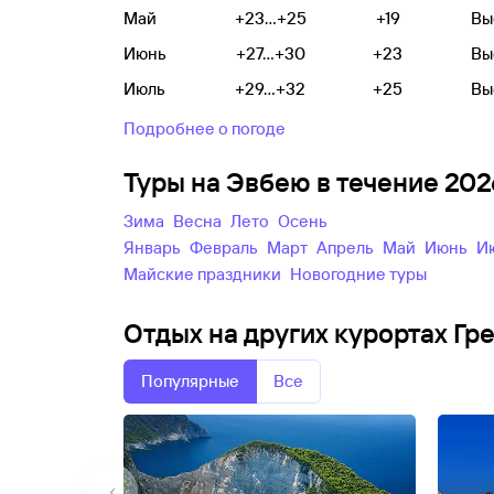
Май
+23...+25
+19
Вы
Июнь
+27...+30
+23
Вы
Июль
+29...+32
+25
Вы
Подробнее о погоде
Туры на Эвбею в течение 20
зима
весна
лето
осень
Январь
Февраль
Март
Апрель
Май
Июнь
майские праздники
новогодние туры
Отдых на других курортах Гр
Популярные
Все