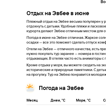
Во
Отдых на Эвбее в июне
Пляжный отдых на Эвбее весьма популярен у р
отдохнуть с детьми. Удобные пляжи и ласково
курорта делают Эвбею отличным местом для о
Погода в июне на Эвбее отличная. Жаркое сол
осадки — все это поможет сделать отпуск ком
Отели на Эвбее — отличного качества, есть пр
нужно покупать тур заранее — номера в гости
отдыхающих. В отелях часто есть аниматоры с 
Кроме отдыха у моря, вы можете сходить на э
исторические и природные памятники. С деть
на прогулку. Тур на Эвбею понравится молоде
Погода на Эвбее
Месяц
Днем, °C
Море, °C
С