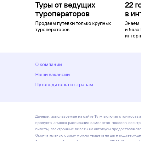
Туры от ведущих
22 г
туроператоров
в ин
Продаем путевки только крупных
Знаем 
туроператоров
и безо
интерн
О компании
Наши вакансии
Путеводитель по странам
Данные, используемые на сайте Туту, включая стоимость э
продукта, а также расписание самолетов, поездов, элект
билеты, электронные билеты на автобусы предоставляются
Окончательную сумму можно увидеть на шаге подтвержден