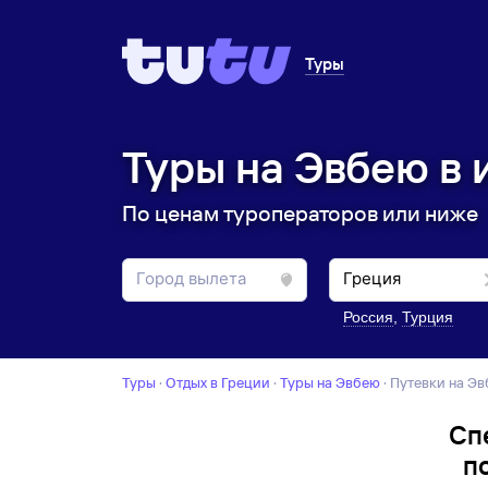
Туры
Туры на Эвбею в 
По ценам туроператоров или ниже
Россия
,
Турция
Туры
·
Отдых в Греции
·
Туры на Эвбею
·
Путевки на Э
Сп
п