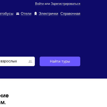
Войти
или
Зарегистрироваться
втобусы
Отели
Электрички
Справочная
Найти туры
ние
м.