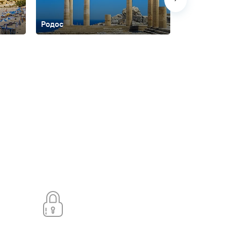
Родос
Санторини
и
Ханья
Херсониссос
Элунда