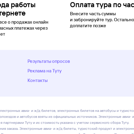
ода работы
Оплата тура по ча
тернете
Внесите часть суммы
и забронируйте тур. Остальн
все о продажах онлайн
доплатите позже
пасных платежах через
ет
Результаты опросов
Реклама на Туту
Контакты
лектронных авиа- и ж/д билетов, электронных билетов на автобусы и туристс
ропоездов и автобусов взяты из официальных источников. Электронные авиа- 
 партнерами Туту и их стоимость указана с учетом сервисного сбора Туту.
ия заказа. Электронные авиа- и ж/д билеты, туристский продукт и электрон