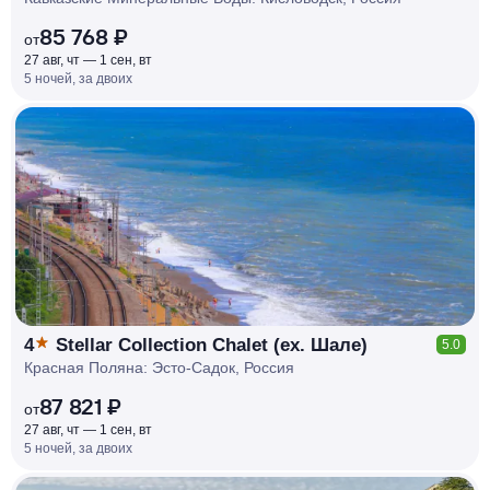
85 768 ₽
от
27 авг, чт — 1 сен, вт
5 ночей, за двоих
КЕШБЭК
РУБЛЯ
МИ
Д
О 7
%
4
Stellar Collection Chalet (ex. Шале)
5.0
Красная Поляна: Эсто-Садок, Россия
87 821 ₽
от
27 авг, чт — 1 сен, вт
5 ночей, за двоих