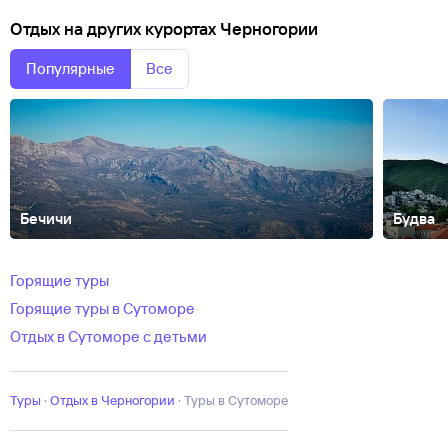
Отдых на других курортах Черногории
Популярные
Все
Бечичи
Будва
Бар
Игало
Котор
Подгорица
Тиват
Херцег-Нови
Горящие туры
Горящие туры в Сутоморе
Отдых в Сутоморе с детьми
Туры
·
Отдых в Черногории
·
Туры в Сутоморе