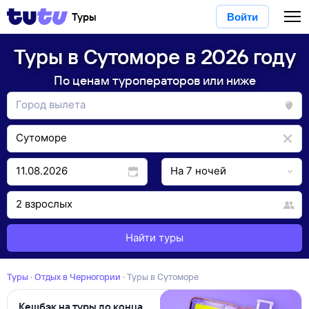
Туры
Войти
Туры в Сутоморе в 2026 году
По ценам туроператоров или ниже
Найти туры
Туры
·
Отдых в Черногории
·
Туры в Сутоморе
Кешбэк на туры до конца