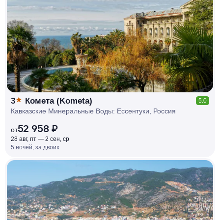
КЕШБЭК
РУБЛЯ
МИ
Д
О 7
%
3
Комета (Kometa)
5.0
Кавказские Минеральные Воды: Ессентуки, Россия
52 958 ₽
от
28 авг, пт — 2 сен, ср
5 ночей, за двоих
КЕШБЭК
РУБЛЯ
МИ
Д
О 7
%