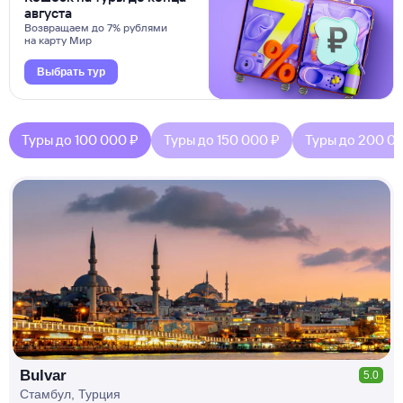
августа
Возвращаем до 7% рублями
на карту Мир
Выбрать тур
Туры до 100 000 ₽
Туры до 150 000 ₽
Туры до 200 0
КЕШБЭК
РУБЛЯ
МИ
Д
О 7
%
Bulvar
5.0
Стамбул, Турция