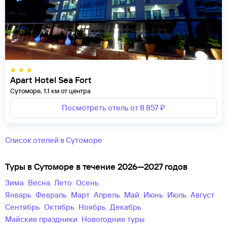
Apart Hotel Sea Fort
Сутоморе, 1.1 км от центра
Посмотреть отель от 8 857 ₽
Список отелей в Сутоморе
Туры в Сутоморе в течение 2026—2027 годов
зима
весна
лето
осень
Январь
Февраль
Март
Апрель
Май
Июнь
Июль
Август
Сентябрь
Октябрь
Ноябрь
Декабрь
майские праздники
новогодние туры