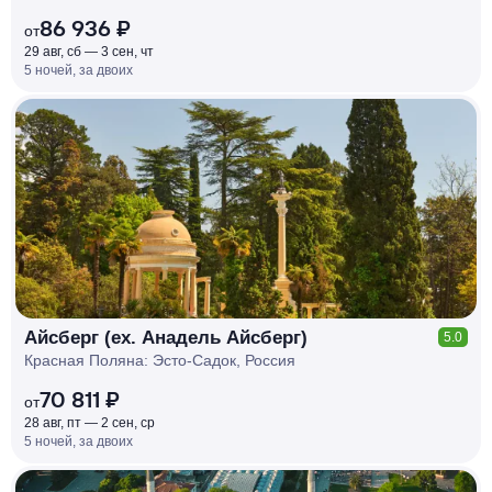
86 936 ₽
от
29 авг, сб — 3 сен, чт
5 ночей, за двоих
КЕШБЭК
РУБЛЯ
МИ
Д
О 7
%
Айсберг (ex. Анадель Айсберг)
5.0
Красная Поляна: Эсто-Садок, Россия
70 811 ₽
от
28 авг, пт — 2 сен, ср
5 ночей, за двоих