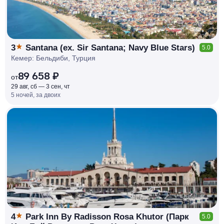
3
Santana (ex. Sir Santana; Navy Blue Stars)
5.0
Кемер: Бельдиби, Турция
89 658 ₽
от
29 авг, сб — 3 сен, чт
5 ночей, за двоих
КЕШБЭК
РУБЛЯ
МИ
Д
О 7
%
4
Park Inn By Radisson Rosa Khutor (Парк
5.0