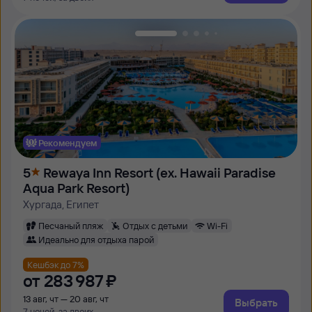
Рекомендуем
5
Rewaya Inn Resort (ex. Hawaii Paradise
Aqua Park Resort)
Хургада, Египет
Песчаный пляж
Отдых с детьми
Wi-Fi
Идеально для отдыха парой
Кешбэк до 7%
от
283 ⁠987 ⁠₽
13 авг, чт — 20 авг, чт
Выбрать
7 ночей, за двоих