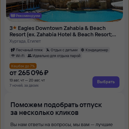
Рекомендуем
3
Eagles Downtown Zahabia & Beach
Resort (ex. Zahabia Hotel & Beach Resort;
Zahabia Village)
Хургада, Египет
Песчаный пляж
Отдых с детьми
Кондиционер
Wi-Fi
Идеально для отдыха парой
Кешбэк до 7%
от
265 ⁠096 ⁠₽
13 авг, чт — 20 авг, чт
Выбрать
7 ночей, за двоих
Поможем подобрать отпуск
за несколько кликов
Вы нам ответы на вопросы, мы вам — лучшие