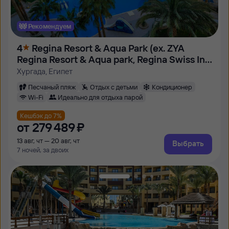
Рекомендуем
4
Regina Resort & Aqua Park (ex. ZYA
Regina Resort & Aqua park, Regina Swiss Inn
Resort)
Хургада, Египет
Песчаный пляж
Отдых с детьми
Кондиционер
Wi-Fi
Идеально для отдыха парой
Кешбэк до 7%
от
279 ⁠489 ⁠₽
13 авг, чт — 20 авг, чт
Выбрать
7 ночей, за двоих