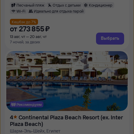
Песчаный пляж
Отдых с детьми
Кондиционер
Wi-Fi
Идеально для отдыха парой
Кешбэк до 7%
от
273 ⁠855 ⁠₽
13 авг, чт — 20 авг, чт
Выбрать
7 ночей, за двоих
Рекомендуем
4
Continental Plaza Beach Resort (ex. Inter
Plaza Beach)
Шарм-Эль-Шейх, Египет