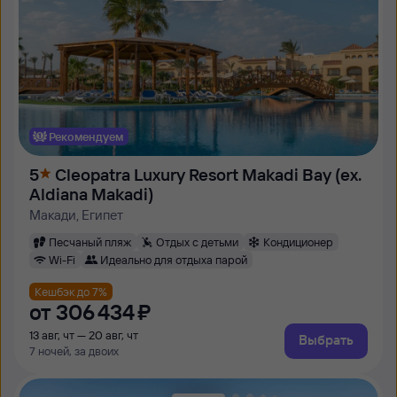
Рекомендуем
5
Cleopatra Luxury Resort Makadi Bay (ex.
Aldiana Makadi)
Макади, Египет
Песчаный пляж
Отдых с детьми
Кондиционер
Wi-Fi
Идеально для отдыха парой
Кешбэк до 7%
от
306 ⁠434 ⁠₽
13 авг, чт — 20 авг, чт
Выбрать
7 ночей, за двоих