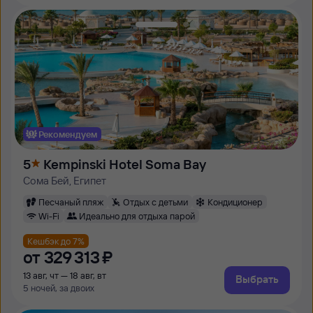
Рекомендуем
5
Kempinski Hotel Soma Bay
Сома Бей, Египет
Песчаный пляж
Отдых с детьми
Кондиционер
Wi-Fi
Идеально для отдыха парой
Кешбэк до 7%
от
329 ⁠313 ⁠₽
13 авг, чт — 18 авг, вт
Выбрать
5 ночей, за двоих