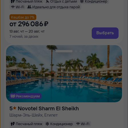
Песчаный пляж
Отдых с детьми
Кондиционер
Wi-Fi
Идеально для отдыха парой
Кешбэк до 7%
от
296 ⁠086 ⁠₽
13 авг, чт — 20 авг, чт
Выбрать
7 ночей, за двоих
Рекомендуем
5
Novotel Sharm El Sheikh
Шарм-Эль-Шейх, Египет
Песчаный пляж
Кондиционер
Wi-Fi