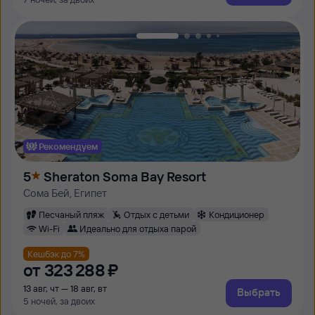
Рекомендуем
5
Sheraton Soma Bay Resort
Сома Бей, Египет
Песчаный пляж
Отдых с детьми
Кондиционер
Wi-Fi
Идеально для отдыха парой
Кешбэк до 7%
от
323 ⁠288 ⁠₽
13 авг, чт — 18 авг, вт
Выбрать
5 ночей, за двоих