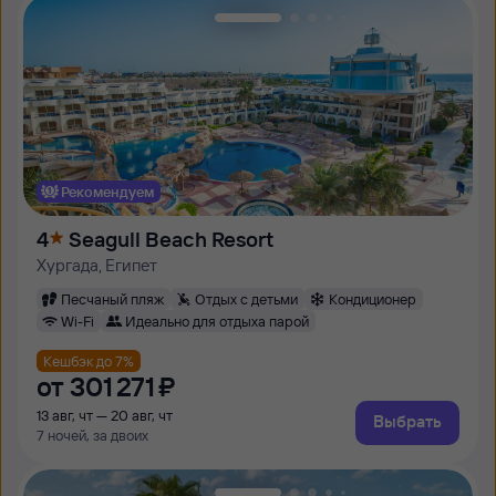
Рекомендуем
4
Seagull Beach Resort
Хургада, Египет
Песчаный пляж
Отдых с детьми
Кондиционер
Wi-Fi
Идеально для отдыха парой
Кешбэк до 7%
от
301 ⁠271 ⁠₽
13 авг, чт — 20 авг, чт
Выбрать
7 ночей, за двоих