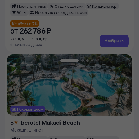
Песчаный пляж
Отдых с детьми
Кондиционер
Wi-Fi
Идеально для отдыха парой
Кешбэк до 7%
от
262 ⁠786 ⁠₽
13 авг, чт — 19 авг, ср
Выбрать
6 ночей, за двоих
Рекомендуем
5
Iberotel Makadi Beach
Макади, Египет