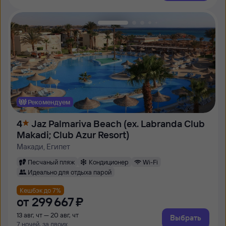
Рекомендуем
4
Jaz Palmariva Beach (ex. Labranda Club
Makadi; Club Azur Resort)
Макади, Египет
Песчаный пляж
Кондиционер
Wi-Fi
Идеально для отдыха парой
Кешбэк до 7%
от
299 ⁠667 ⁠₽
13 авг, чт — 20 авг, чт
Выбрать
7 ночей, за двоих