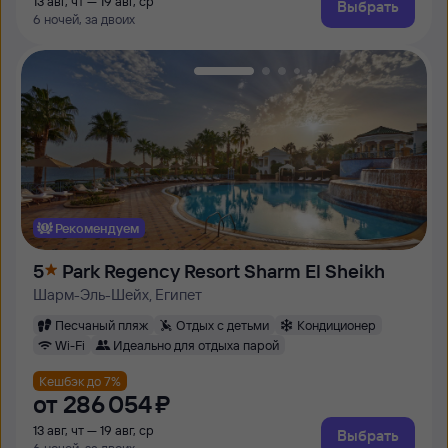
13 авг, чт — 19 авг, ср
Выбрать
6 ночей, за двоих
Рекомендуем
5
Park Regency Resort Sharm El Sheikh
Шарм-Эль-Шейх, Египет
Песчаный пляж
Отдых с детьми
Кондиционер
Wi-Fi
Идеально для отдыха парой
Кешбэк до 7%
от
286 ⁠054 ⁠₽
13 авг, чт — 19 авг, ср
Выбрать