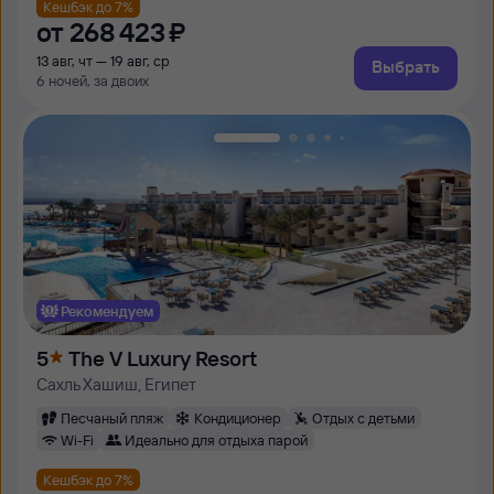
Кешбэк до 7%
от
268 ⁠423 ⁠₽
13 авг, чт — 19 авг, ср
Выбрать
6 ночей, за двоих
Рекомендуем
5
The V Luxury Resort
Сахль Хашиш, Египет
Песчаный пляж
Кондиционер
Отдых с детьми
Wi-Fi
Идеально для отдыха парой
Кешбэк до 7%