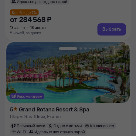
Идеально для отдыха парой
Кешбэк до 7%
от
284 ⁠568 ⁠₽
13 авг, чт — 18 авг, вт
Выбрать
5 ночей, за двоих
Рекомендуем
5
Grand Rotana Resort & Spa
Шарм-Эль-Шейх, Египет
Песчаный пляж
Отдых с детьми
Кондиционер
Wi-Fi
Идеально для отдыха парой