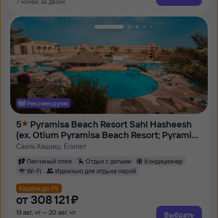
7 ночей, за двоих
Рекомендуем
5
Pyramisa Beach Resort Sahl Hasheesh
(ex. Otium Pyramisa Beach Resort; Pyramisa
Sahl Hasheesh)
Сахль Хашиш, Египет
Песчаный пляж
Отдых с детьми
Кондиционер
Wi-Fi
Идеально для отдыха парой
Кешбэк до 7%
от
308 ⁠121 ⁠₽
13 авг, чт — 20 авг, чт
Выбрать