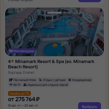
6 ночей, за двоих
Рекомендуем
4
Minamark Resort & Spa (ex. Minamark
Beach Resort)
Хургада, Египет
Песчаный пляж
Отдых с детьми
Кондиционер
Wi-Fi
Идеально для отдыха парой
Кешбэк до 7%
от
275 ⁠764 ⁠₽
13 авг, чт — 20 авг, чт
Выбрать