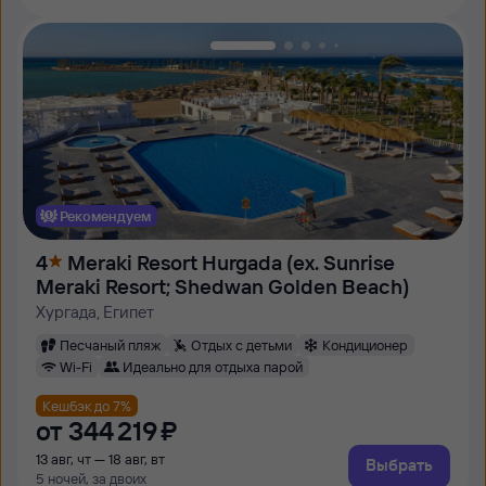
Рекомендуем
4
Meraki Resort Hurgada (ех. Sunrise
Meraki Resort; Shedwan Golden Beach)
Хургада, Египет
Песчаный пляж
Отдых с детьми
Кондиционер
Wi-Fi
Идеально для отдыха парой
Кешбэк до 7%
от
344 ⁠219 ⁠₽
13 авг, чт — 18 авг, вт
Выбрать
5 ночей, за двоих