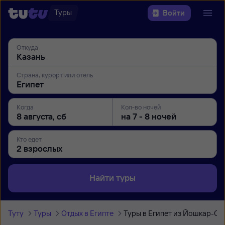
Туры
Войти
Откуда
Страна, курорт или отель
Когда
Кол-во ночей
Кто едет
Найти туры
Туту
Туры
Отдых в Египте
Туры в Египет из Йошкар-Ол