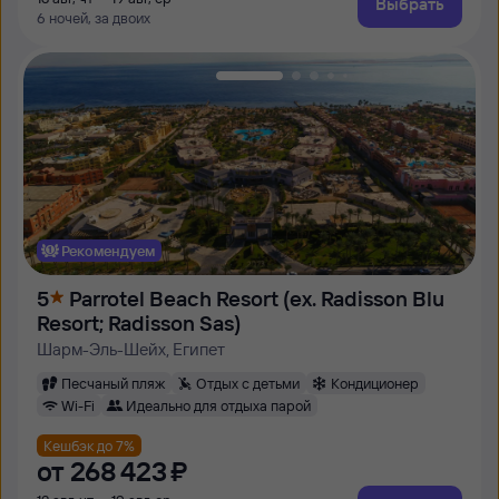
Выбрать
6 ночей, за двоих
Рекомендуем
5
Parrotel Beach Resort (ex. Radisson Blu
Resort; Radisson Sas)
Шарм-Эль-Шейх, Египет
Песчаный пляж
Отдых с детьми
Кондиционер
Wi-Fi
Идеально для отдыха парой
Кешбэк до 7%
от
268 ⁠423 ⁠₽