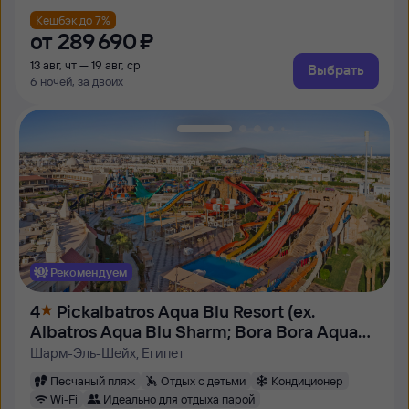
Кешбэк до 7%
от
289 ⁠690 ⁠₽
13 авг, чт — 19 авг, ср
Выбрать
6 ночей, за двоих
Рекомендуем
4
Pickalbatros Aqua Blu Resort (ex.
Albatros Aqua Blu Sharm; Bora Bora Aqua
Park)
Шарм-Эль-Шейх, Египет
Песчаный пляж
Отдых с детьми
Кондиционер
Wi-Fi
Идеально для отдыха парой