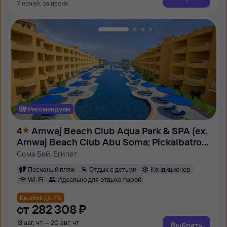
7 ночей, за двоих
Рекомендуем
4
Amwaj Beach Club Aqua Park & SPA (ex.
Amwaj Beach Club Abu Soma; Pickalbatros
Beach Club Resort)
Сома Бей, Египет
Песчаный пляж
Отдых с детьми
Кондиционер
Wi-Fi
Идеально для отдыха парой
Кешбэк до 7%
от
282 ⁠308 ⁠₽
13 авг, чт — 20 авг, чт
Выбрать