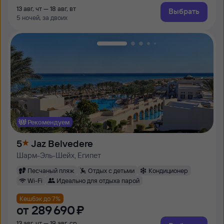
13 авг, чт — 18 авг, вт
Выбрать
5 ночей, за двоих
Рекомендуем
5
Jaz Belvedere
Шарм-Эль-Шейх, Египет
Песчаный пляж
Отдых с детьми
Кондиционер
Wi-Fi
Идеально для отдыха парой
Кешбэк до 7%
от
289 ⁠690 ⁠₽
13 авг, чт — 19 авг, ср