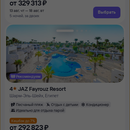
от
329 ⁠313 ⁠₽
13 авг, чт — 18 авг, вт
Выбрать
5 ночей, за двоих
Рекомендуем
4
JAZ Fayrouz Resort
Шарм-Эль-Шейх, Египет
Песчаный пляж
Отдых с детьми
Кондиционер
Идеально для отдыха парой
Кешбэк до 7%
от
292 ⁠823 ⁠₽