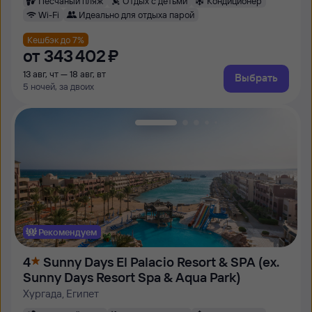
Песчаный пляж
Отдых с детьми
Кондиционер
Wi-Fi
Идеально для отдыха парой
Кешбэк до 7%
от
343 ⁠402 ⁠₽
13 авг, чт — 18 авг, вт
Выбрать
5 ночей, за двоих
Рекомендуем
4
Sunny Days El Palacio Resort & SPA (ex.
Sunny Days Resort Spa & Aqua Park)
Хургада, Египет