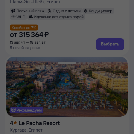
Шарм-Эль-Шейх, Египет
Песчаный пляж
Отдых с детьми
Кондиционер
Wi-Fi
Идеально для отдыха парой
Кешбэк до 7%
от
315 ⁠364 ⁠₽
13 авг, чт — 18 авг, вт
Выбрать
5 ночей, за двоих
Рекомендуем
4
Le Pacha Resort
Хургада, Египет