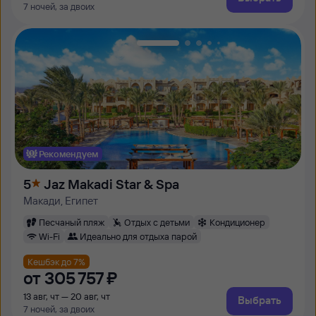
7 ночей, за двоих
Рекомендуем
5
Jaz Makadi Star & Spa
Макади, Египет
Песчаный пляж
Отдых с детьми
Кондиционер
Wi-Fi
Идеально для отдыха парой
Кешбэк до 7%
от
305 ⁠757 ⁠₽
13 авг, чт — 20 авг, чт
Выбрать
7 ночей, за двоих