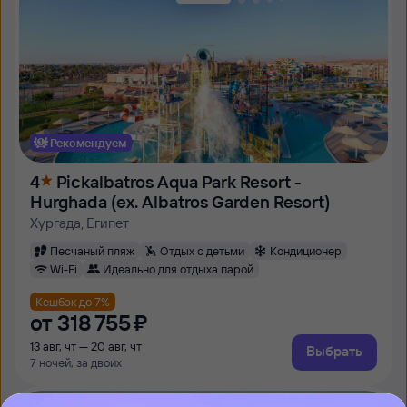
Рекомендуем
4
Pickalbatros Aqua Park Resort -
Hurghada (ex. Albatros Garden Resort)
Хургада, Египет
Песчаный пляж
Отдых с детьми
Кондиционер
Wi-Fi
Идеально для отдыха парой
Кешбэк до 7%
от
318 ⁠755 ⁠₽
13 авг, чт — 20 авг, чт
Выбрать
7 ночей, за двоих