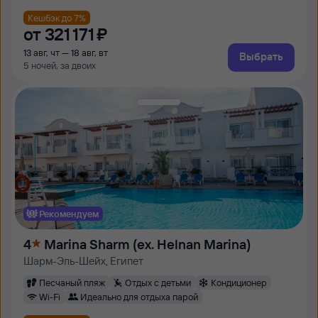
Кешбэк до 7%
от
321 ⁠171 ⁠₽
13 авг, чт — 18 авг, вт
Выбрать
5 ночей, за двоих
Рекомендуем
4
Marina Sharm (ex. Helnan Marina)
Шарм-Эль-Шейх, Египет
Песчаный пляж
Отдых с детьми
Кондиционер
Wi-Fi
Идеально для отдыха парой