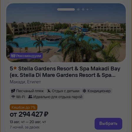
Рекомендуем
5
Stella Gardens Resort & Spa Makadi Bay
(ex. Stella Di Mare Gardens Resort & Spa
Makadi Bay)
Макади, Египет
Песчаный пляж
Отдых с детьми
Кондиционер
Wi-Fi
Идеально для отдыха парой
Кешбэк до 7%
от
294 ⁠427 ⁠₽
13 авг, чт — 20 авг, чт
Выбрать
7 ночей, за двоих