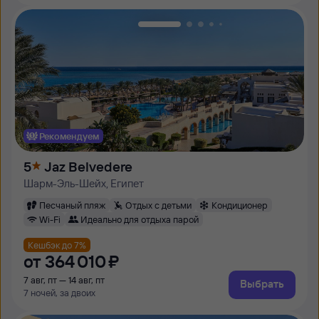
Рекомендуем
5
Jaz Belvedere
Шарм-Эль-Шейх, Египет
Песчаный пляж
Отдых с детьми
Кондиционер
Wi-Fi
Идеально для отдыха парой
Кешбэк до 7%
от
364 ⁠010 ⁠₽
7 авг, пт — 14 авг, пт
Выбрать
7 ночей, за двоих