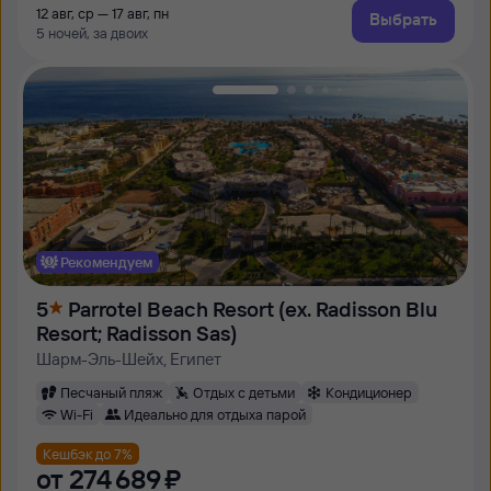
12 авг, ср — 17 авг, пн
Выбрать
5 ночей, за двоих
Рекомендуем
5
Parrotel Beach Resort (ex. Radisson Blu
Resort; Radisson Sas)
Шарм-Эль-Шейх, Египет
Песчаный пляж
Отдых с детьми
Кондиционер
Wi-Fi
Идеально для отдыха парой
Кешбэк до 7%
от
274 ⁠689 ⁠₽