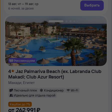
13 авг, чт — 19 авг, ср
Выбрать
6 ночей, за двоих
Рекомендуем
4
Jaz Palmariva Beach (ex. Labranda Club
Makadi; Club Azur Resort)
Макади, Египет
Песчаный пляж
Кондиционер
Wi-Fi
Идеально для отдыха парой
Кешбэк до 7%
от
262 ⁠991 ⁠₽