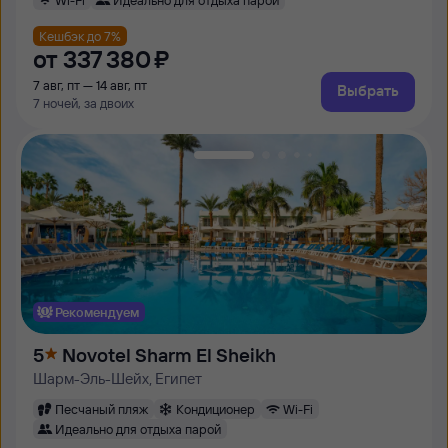
Кешбэк до 7%
от
337 ⁠380 ⁠₽
7 авг, пт — 14 авг, пт
Выбрать
7 ночей, за двоих
Рекомендуем
5
Novotel Sharm El Sheikh
Шарм-Эль-Шейх, Египет
Песчаный пляж
Кондиционер
Wi-Fi
Идеально для отдыха парой