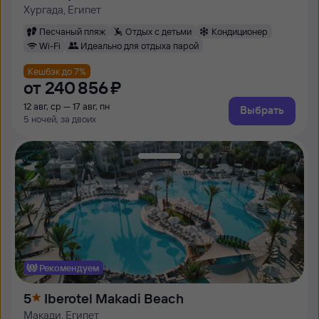
Zahabia Village)
Хургада, Египет
Песчаный пляж
Отдых с детьми
Кондиционер
Wi-Fi
Идеально для отдыха парой
Кешбэк до 7%
от
240 ⁠856 ⁠₽
12 авг, ср — 17 авг, пн
Выбрать
5 ночей, за двоих
Рекомендуем
5
Iberotel Makadi Beach
Макади, Египет