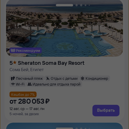
Рекомендуем
5
Sheraton Soma Bay Resort
Сома Бей, Египет
Песчаный пляж
Отдых с детьми
Кондиционер
Wi-Fi
Идеально для отдыха парой
Кешбэк до 7%
от
280 ⁠053 ⁠₽
12 авг, ср — 17 авг, пн
Выбрать
5 ночей, за двоих