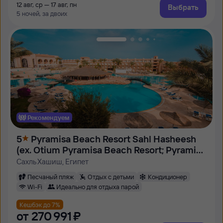
12 авг, ср — 17 авг, пн
Выбрать
5 ночей, за двоих
Рекомендуем
5
Pyramisa Beach Resort Sahl Hasheesh
(ex. Otium Pyramisa Beach Resort; Pyramisa
Sahl Hasheesh)
Сахль Хашиш, Египет
Песчаный пляж
Отдых с детьми
Кондиционер
Wi-Fi
Идеально для отдыха парой
Кешбэк до 7%
от
270 ⁠991 ⁠₽