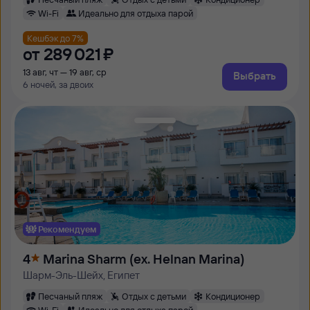
Wi-Fi
Идеально для отдыха парой
Кешбэк до 7%
от
289 ⁠021 ⁠₽
13 авг, чт — 19 авг, ср
Выбрать
6 ночей, за двоих
Рекомендуем
4
Marina Sharm (ex. Helnan Marina)
Шарм-Эль-Шейх, Египет
Песчаный пляж
Отдых с детьми
Кондиционер
Wi-Fi
Идеально для отдыха парой