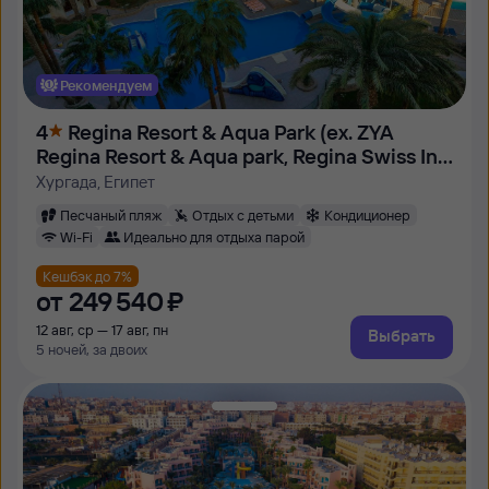
Рекомендуем
4
Regina Resort & Aqua Park (ex. ZYA
Regina Resort & Aqua park, Regina Swiss Inn
Resort)
Хургада, Египет
Песчаный пляж
Отдых с детьми
Кондиционер
Wi-Fi
Идеально для отдыха парой
Кешбэк до 7%
от
249 ⁠540 ⁠₽
12 авг, ср — 17 авг, пн
Выбрать
5 ночей, за двоих