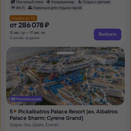
Песчаный пляж
Кондиционер
Отдых с детьми
Wi-Fi
Идеально для отдыха парой
Кешбэк до 7%
от
286 ⁠078 ⁠₽
12 авг, ср — 17 авг, пн
Выбрать
5 ночей, за двоих
Рекомендуем
5
Pickalbatros Palace Resort (ex. Albatros
Palace Sharm; Cyrene Grand)
Шарм-Эль-Шейх, Египет