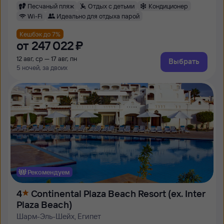
Песчаный пляж
Отдых с детьми
Кондиционер
Wi-Fi
Идеально для отдыха парой
Кешбэк до 7%
от
247 ⁠022 ⁠₽
12 авг, ср — 17 авг, пн
Выбрать
5 ночей, за двоих
Рекомендуем
4
Continental Plaza Beach Resort (ex. Inter
Plaza Beach)
Шарм-Эль-Шейх, Египет