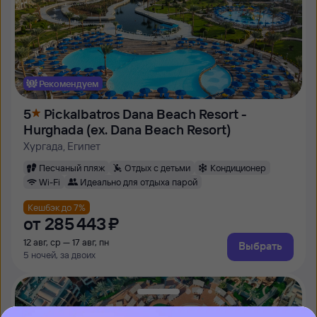
Рекомендуем
5
Pickalbatros Dana Beach Resort -
Hurghada (ex. Dana Beach Resort)
Хургада, Египет
Песчаный пляж
Отдых с детьми
Кондиционер
Wi-Fi
Идеально для отдыха парой
Кешбэк до 7%
от
285 ⁠443 ⁠₽
12 авг, ср — 17 авг, пн
Выбрать
5 ночей, за двоих