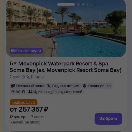
Рекомендуем
5
Movenpick Waterpark Resort & Spa
Soma Bay (ex. Movenpick Resort Soma Bay)
Сома Бей, Египет
Песчаный пляж
Отдых с детьми
Кондиционер
Wi-Fi
Идеально для отдыха парой
Кешбэк до 7%
от
257 ⁠357 ⁠₽
12 авг, ср — 17 авг, пн
Выбрать
5 ночей, за двоих