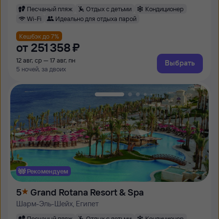
Песчаный пляж
Отдых с детьми
Кондиционер
Wi-Fi
Идеально для отдыха парой
Кешбэк до 7%
от
251 ⁠358 ⁠₽
12 авг, ср — 17 авг, пн
Выбрать
5 ночей, за двоих
Рекомендуем
5
Grand Rotana Resort & Spa
Шарм-Эль-Шейх, Египет
Песчаный пляж
Отдых с детьми
Кондиционер