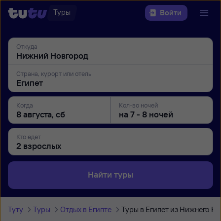
Туры
Войти
Откуда
Страна, курорт или отель
Когда
Кол-во ночей
Кто едет
Найти туры
Туту
Туры
Отдых в Египте
Туры в Египет из Нижнего Н