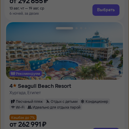
от
292 ⁠655 ⁠₽
13 авг, чт — 19 авг, ср
Выбрать
6 ночей, за двоих
Рекомендуем
4
Seagull Beach Resort
Хургада, Египет
Песчаный пляж
Отдых с детьми
Кондиционер
Wi-Fi
Идеально для отдыха парой
Кешбэк до 7%
от
262 ⁠991 ⁠₽