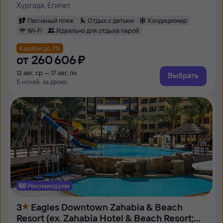
Хургада, Египет
Песчаный пляж
Отдых с детьми
Кондиционер
Wi-Fi
Идеально для отдыха парой
Кешбэк до 7%
от
260 ⁠606 ⁠₽
12 авг, ср — 17 авг, пн
Выбрать
5 ночей, за двоих
Рекомендуем
3
Eagles Downtown Zahabia & Beach
Resort (ex. Zahabia Hotel & Beach Resort;