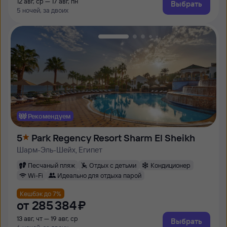
12 авг, ср — 17 авг, пн
Выбрать
5 ночей, за двоих
Рекомендуем
5
Park Regency Resort Sharm El Sheikh
Шарм-Эль-Шейх, Египет
Песчаный пляж
Отдых с детьми
Кондиционер
Wi-Fi
Идеально для отдыха парой
Кешбэк до 7%
от
285 ⁠384 ⁠₽
13 авг, чт — 19 авг, ср
Выбрать