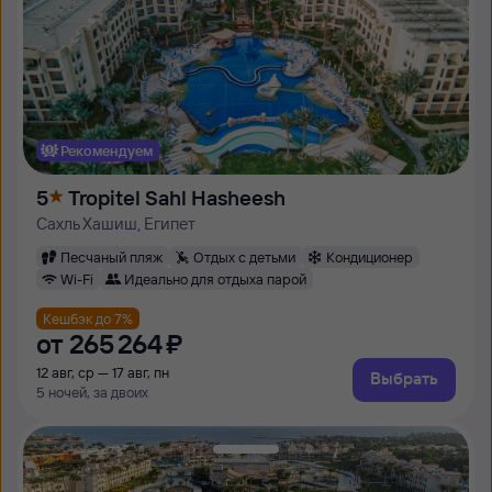
Рекомендуем
5
Tropitel Sahl Hasheesh
Сахль Хашиш, Египет
Песчаный пляж
Отдых с детьми
Кондиционер
Wi-Fi
Идеально для отдыха парой
Кешбэк до 7%
от
265 ⁠264 ⁠₽
12 авг, ср — 17 авг, пн
Выбрать
5 ночей, за двоих