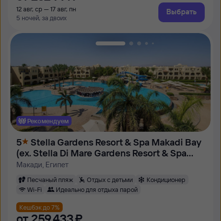
12 авг, ср — 17 авг, пн
Выбрать
5 ночей, за двоих
Рекомендуем
5
Stella Gardens Resort & Spa Makadi Bay
(ex. Stella Di Mare Gardens Resort & Spa
Makadi Bay)
Макади, Египет
Песчаный пляж
Отдых с детьми
Кондиционер
Wi-Fi
Идеально для отдыха парой
Кешбэк до 7%
от
259 ⁠433 ⁠₽