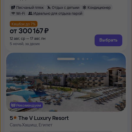
Песчаный пляж
Отдых с детьми
Кондиционер
Wi-Fi
Идеально для отдыха парой
Кешбэк до 7%
от
300 ⁠167 ⁠₽
12 авг, ср — 17 авг, пн
Выбрать
5 ночей, за двоих
Рекомендуем
5
The V Luxury Resort
Сахль Хашиш, Египет