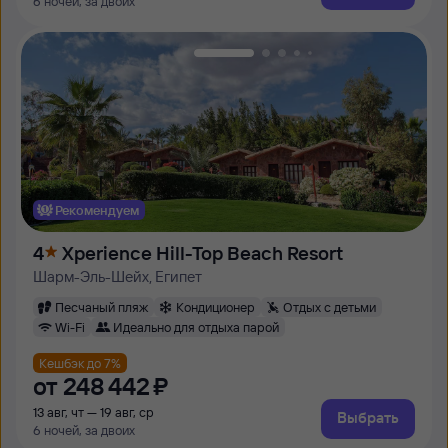
6 ночей, за двоих
Рекомендуем
4
Xperience Hill-Top Beach Resort
Шарм-Эль-Шейх, Египет
Песчаный пляж
Кондиционер
Отдых с детьми
Wi-Fi
Идеально для отдыха парой
Кешбэк до 7%
от
248 ⁠442 ⁠₽
13 авг, чт — 19 авг, ср
Выбрать
6 ночей, за двоих