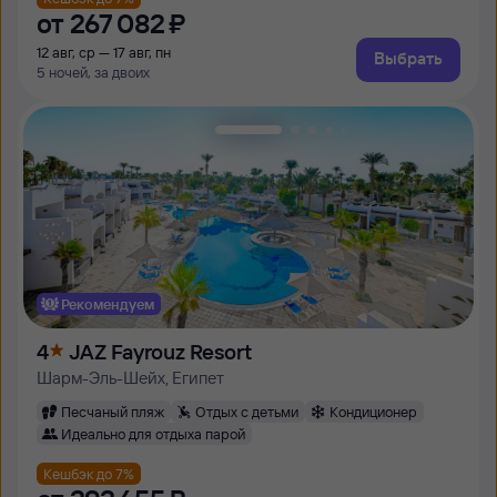
от
267 ⁠082 ⁠₽
12 авг, ср — 17 авг, пн
Выбрать
5 ночей, за двоих
Рекомендуем
4
JAZ Fayrouz Resort
Шарм-Эль-Шейх, Египет
Песчаный пляж
Отдых с детьми
Кондиционер
Идеально для отдыха парой
Кешбэк до 7%