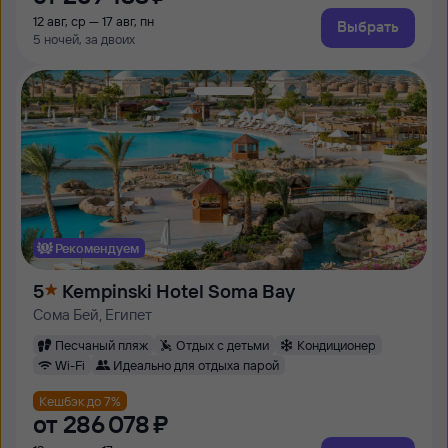
12 авг, ср — 17 авг, пн
Выбрать
5 ночей, за двоих
Рекомендуем
5
Kempinski Hotel Soma Bay
Сома Бей, Египет
Песчаный пляж
Отдых с детьми
Кондиционер
Wi-Fi
Идеально для отдыха парой
Кешбэк до 7%
от
286 ⁠078 ⁠₽