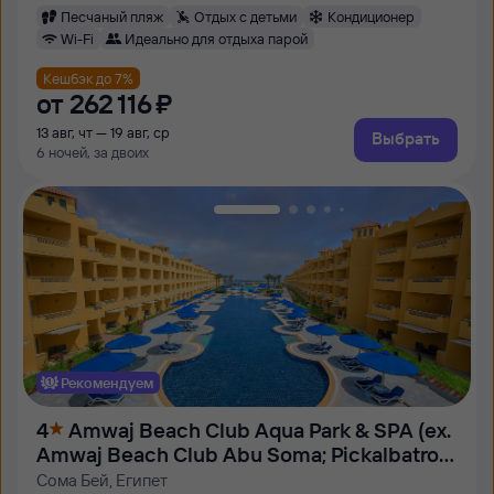
Песчаный пляж
Отдых с детьми
Кондиционер
Wi-Fi
Идеально для отдыха парой
Кешбэк до 7%
от
262 ⁠116 ⁠₽
13 авг, чт — 19 авг, ср
Выбрать
6 ночей, за двоих
Рекомендуем
4
Amwaj Beach Club Aqua Park & SPA (ex.
Amwaj Beach Club Abu Soma; Pickalbatros
Beach Club Resort)
Сома Бей, Египет