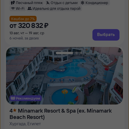
Песчаный пляж
Отдых с детьми
Кондиционер
Wi-Fi
Идеально для отдыха парой
Кешбэк до 7%
от
320 ⁠832 ⁠₽
13 авг, чт — 19 авг, ср
Выбрать
6 ночей, за двоих
Рекомендуем
4
Minamark Resort & Spa (ex. Minamark
Beach Resort)
Хургада, Египет