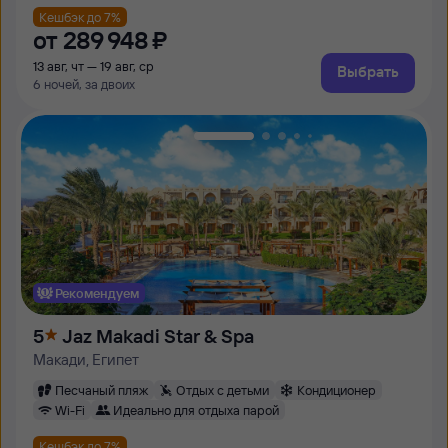
Кешбэк до 7%
от
289 ⁠948 ⁠₽
13 авг, чт — 19 авг, ср
Выбрать
6 ночей, за двоих
Рекомендуем
5
Jaz Makadi Star & Spa
Макади, Египет
Песчаный пляж
Отдых с детьми
Кондиционер
Wi-Fi
Идеально для отдыха парой
Кешбэк до 7%