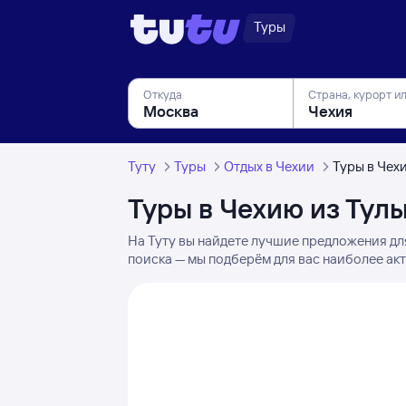
Туры
Откуда
Страна, курорт и
Туту
Туры
Отдых в Чехии
Туры в Чех
Туры в Чехию из Тул
На Туту вы найдете лучшие предложения дл
поиска — мы подберём для вас наиболее акт