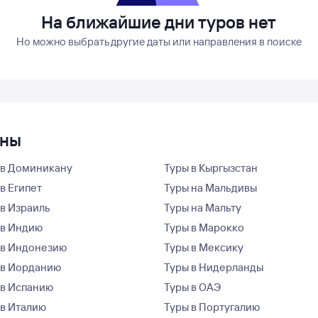
На ближайшие дни туров нет
Но можно выбрать другие даты или направления в поиске
аны
 в Доминикану
Туры в Кыргызстан
в Египет
Туры на Мальдивы
 в Израиль
Туры на Мальту
 в Индию
Туры в Марокко
 в Индонезию
Туры в Мексику
 в Иорданию
Туры в Нидерланды
 в Испанию
Туры в ОАЭ
 в Италию
Туры в Португалию