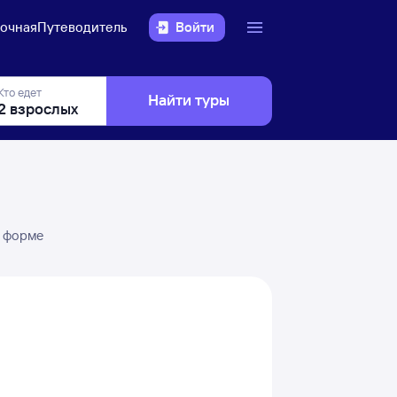
очная
Путеводитель
Войти
Кто едет
Найти туры
в форме