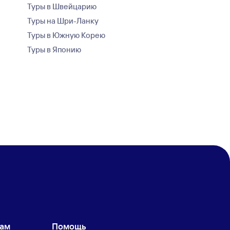
Туры в Швейцарию
Туры на Шри-Ланку
Туры в Южную Корею
Туры в Японию
кам
Помощь