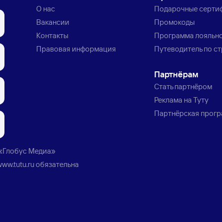
О нас
Подарочные серти
Вакансии
Промокоды
Контакты
Программа лояльн
Правовая информация
Путеводитель по с
Партнёрам
Стать партнёром
Реклама на Туту
Партнёрская прог
«Глобус Медиа»
www.tutu.ru
обязательна