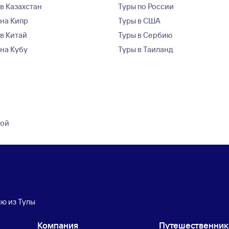
в Казахстан
Туры по России
 на Кипр
Туры в США
 в Китай
Туры в Сербию
 на Кубу
Туры в Таиланд
кой
ию из Тулы
Компания
Путешественни