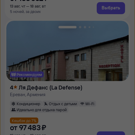
13 авг, чт — 18 авг, вт
Выбрать
5 ночей, за двоих
Рекомендуем
4
Ля Дефанс (La Defense)
Ереван, Армения
Кондиционер
Отдых с детьми
Wi-Fi
Идеально для отдыха парой
Кешбэк до 7%
от
97 ⁠483 ⁠₽