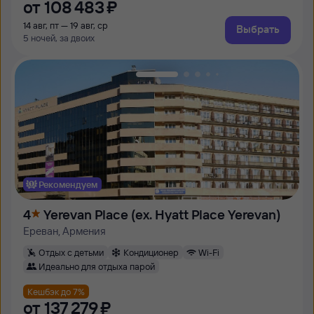
от
108 ⁠483 ⁠₽
14 авг, пт — 19 авг, ср
Выбрать
5 ночей, за двоих
Рекомендуем
4
Yerevan Place (ex. Hyatt Place Yerevan)
Ереван, Армения
Отдых с детьми
Кондиционер
Wi-Fi
Идеально для отдыха парой
Кешбэк до 7%
от
137 ⁠279 ⁠₽