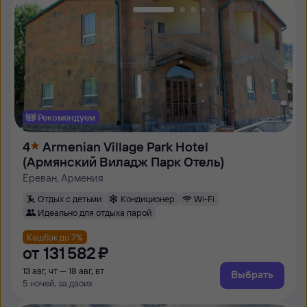
Рекомендуем
4
Armenian Village Park Hotel
(Армянский Виладж Парк Отель)
Ереван, Армения
Отдых с детьми
Кондиционер
Wi-Fi
Идеально для отдыха парой
Кешбэк до 7%
от
131 ⁠582 ⁠₽
13 авг, чт — 18 авг, вт
Выбрать
5 ночей, за двоих