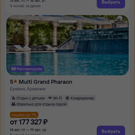
13 авг, чт — 18 авг, вт
Выбрать
5 ночей, за двоих
Рекомендуем
5
Multi Grand Pharaon
Ереван, Армения
Отдых с детьми
Wi-Fi
Кондиционер
Идеально для отдыха парой
Кешбэк до 7%
от
177 ⁠327 ⁠₽
14 авг, пт — 19 авг, ср
Выбрать