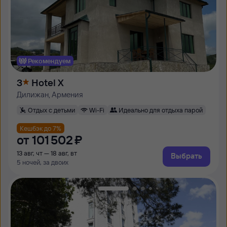
Рекомендуем
3
Hotel X
Дилижан, Армения
Отдых с детьми
Wi-Fi
Идеально для отдыха парой
Кешбэк до 7%
от
101 ⁠502 ⁠₽
13 авг, чт — 18 авг, вт
Выбрать
5 ночей, за двоих