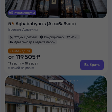
Рекомендуем
5
Aghababyan's (Агхабабянс)
Ереван, Армения
Отдых с детьми
Кондиционер
Wi-Fi
Идеально для отдыха парой
Кешбэк до 7%
от
119 ⁠505 ⁠₽
13 авг, чт — 18 авг, вт
Выбрать
5 ночей, за двоих