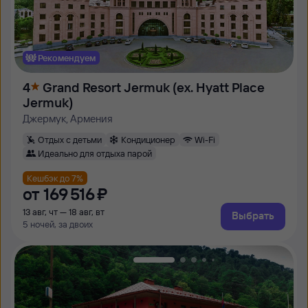
Рекомендуем
4
Grand Resort Jermuk (ex. Hyatt Place
Jermuk)
Джермук, Армения
Отдых с детьми
Кондиционер
Wi-Fi
Идеально для отдыха парой
Кешбэк до 7%
от
169 ⁠516 ⁠₽
13 авг, чт — 18 авг, вт
Выбрать
5 ночей, за двоих