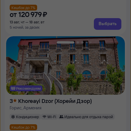
Кешбэк до 7%
от
120 ⁠979 ⁠₽
13 авг, чт — 18 авг, вт
Выбрать
5 ночей, за двоих
Рекомендуем
3
Khoreayi Dzor (Хорейи Дзор)
Горис, Армения
Кондиционер
Wi-Fi
Идеально для отдыха парой
Кешбэк до 7%