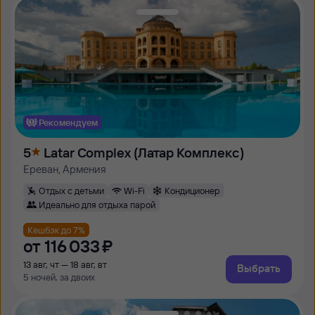
Рекомендуем
5
Latar Complex (Латар Комплекс)
Ереван, Армения
Отдых с детьми
Wi-Fi
Кондиционер
Идеально для отдыха парой
Кешбэк до 7%
от
116 ⁠033 ⁠₽
13 авг, чт — 18 авг, вт
Выбрать
5 ночей, за двоих