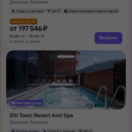
Дилижан, Армения
Отдых с детьми
Wi-Fi
Идеально для отдыха парой
Кешбэк до 7%
от
197 ⁠546 ⁠₽
13 авг, чт — 18 авг, вт
Выбрать
5 ночей, за двоих
Рекомендуем
Dili Town Resort And Spa
Дилижан, Армения
Кондиционер
Отдых с детьми
Wi-Fi