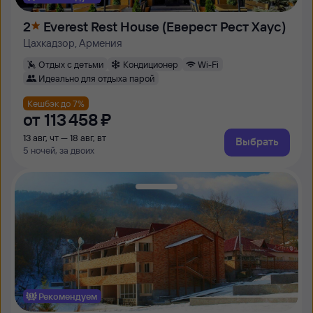
2
Everest Rest House (Еверест Рест Хаус)
Цахкадзор, Армения
Отдых с детьми
Кондиционер
Wi-Fi
Идеально для отдыха парой
Кешбэк до 7%
от
113 ⁠458 ⁠₽
13 авг, чт — 18 авг, вт
Выбрать
5 ночей, за двоих
Рекомендуем