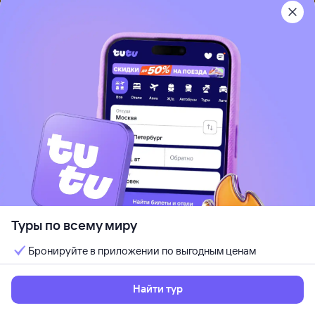
Туры в Тунис
Туры в Турцию
Туры в Узбекистан
Туры во Францию
Туры в Хорватию
Туры в Черногорию
Туры в Чехию
Туры в Швейцарию
Туры на Шри-Ланку
Туры в Южную Корею
Туры в Японию
Туры по всему миру
Все туры из Тулы
Бронируйте в приложении по выгодным ценам
Горящие туры в Армению
Раннее бронирование туров в Армению
Найти тур
Все, что нужно знать о Армении перед поездкой