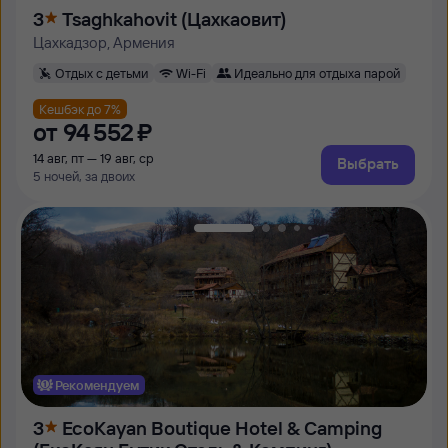
3
Tsaghkahovit (Цахкаовит)
Цахкадзор, Армения
Отдых с детьми
Wi-Fi
Идеально для отдыха парой
Кешбэк до 7%
от
94 ⁠552 ⁠₽
14 авг, пт — 19 авг, ср
Выбрать
5 ночей, за двоих
Рекомендуем
3
EcoKayan Boutique Hotel & Camping