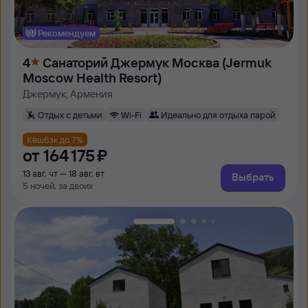
Рекомендуем
4
Санаторий Джермук Москва (Jermuk
Moscow Health Resort)
Джермук, Армения
Отдых с детьми
Wi-Fi
Идеально для отдыха парой
Кешбэк до 7%
от
164 ⁠175 ⁠₽
13 авг, чт — 18 авг, вт
Выбрать
5 ночей, за двоих