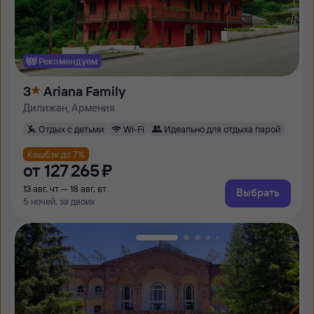
Рекомендуем
3
Ariana Family
Дилижан, Армения
Отдых с детьми
Wi-Fi
Идеально для отдыха парой
Кешбэк до 7%
от
127 ⁠265 ⁠₽
13 авг, чт — 18 авг, вт
Выбрать
5 ночей, за двоих