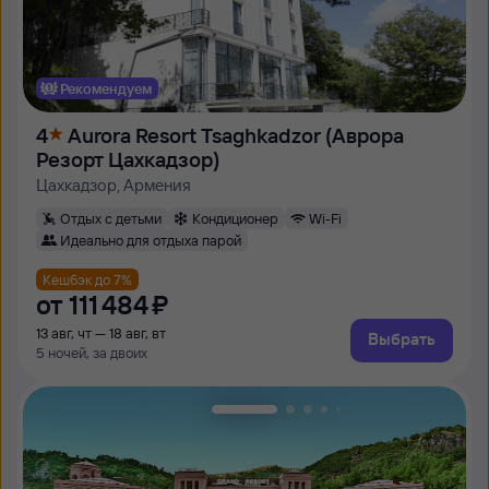
Рекомендуем
4
Aurora Resort Tsaghkadzor (Аврора
Резорт Цахкадзор)
Цахкадзор, Армения
Отдых с детьми
Кондиционер
Wi-Fi
Идеально для отдыха парой
Кешбэк до 7%
от
111 ⁠484 ⁠₽
13 авг, чт — 18 авг, вт
Выбрать
5 ночей, за двоих