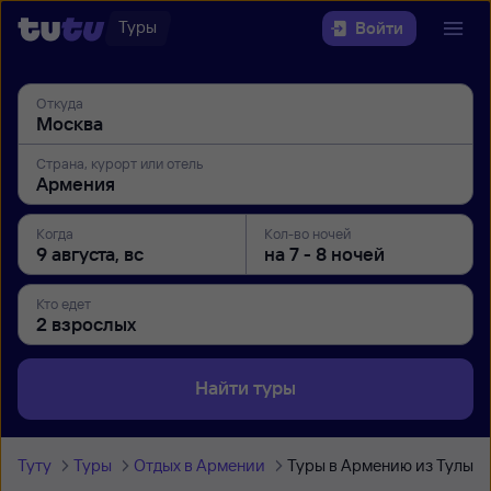
Туры
Войти
Откуда
Страна, курорт или отель
Когда
Кол-во ночей
Кто едет
Найти туры
Туту
Туры
Отдых в Армении
Туры в Армению из Тулы