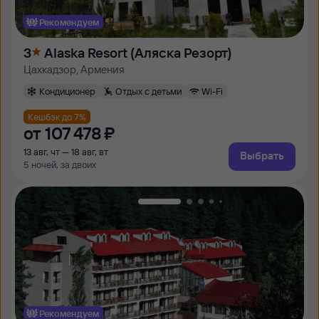
Рекомендуем
3
Alaska Resort (Аляска Резорт)
Цахкадзор, Армения
Кондиционер
Отдых с детьми
Wi-Fi
Кешбэк до 7%
от
107 ⁠478 ⁠₽
13 авг, чт — 18 авг, вт
Выбрать
5 ночей, за двоих
Рекомендуем