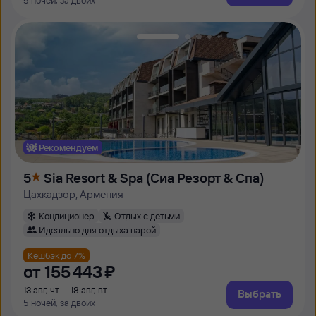
5 ночей, за двоих
Рекомендуем
5
Sia Resort & Spa (Сиа Резорт & Спа)
Цахкадзор, Армения
Кондиционер
Отдых с детьми
Идеально для отдыха парой
Кешбэк до 7%
от
155 ⁠443 ⁠₽
13 авг, чт — 18 авг, вт
Выбрать
5 ночей, за двоих