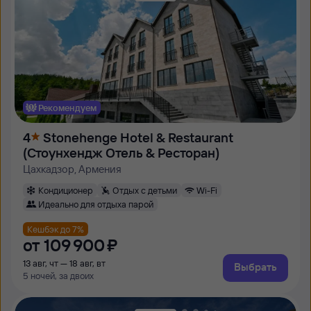
Рекомендуем
4
Stonehenge Hotel & Restaurant
(Стоунхендж Отель & Ресторан)
Цахкадзор, Армения
Кондиционер
Отдых с детьми
Wi-Fi
Идеально для отдыха парой
Кешбэк до 7%
от
109 ⁠900 ⁠₽
13 авг, чт — 18 авг, вт
Выбрать
5 ночей, за двоих