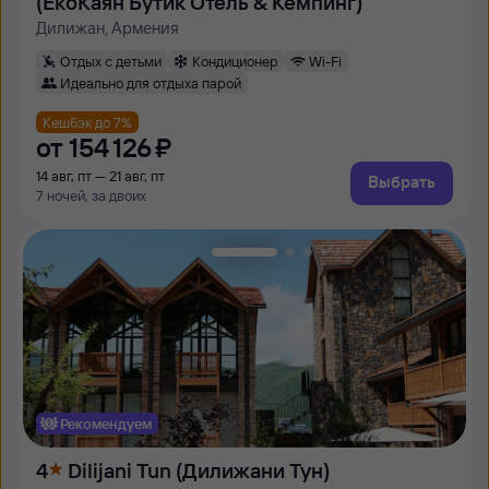
(ЕкоКаян Бутик Отель & Кемпинг)
Дилижан, Армения
Отдых с детьми
Кондиционер
Wi-Fi
Идеально для отдыха парой
Кешбэк до 7%
от
154 ⁠126 ⁠₽
14 авг, пт — 21 авг, пт
Выбрать
7 ночей, за двоих
Рекомендуем
4
Dilijani Tun (Дилижани Тун)