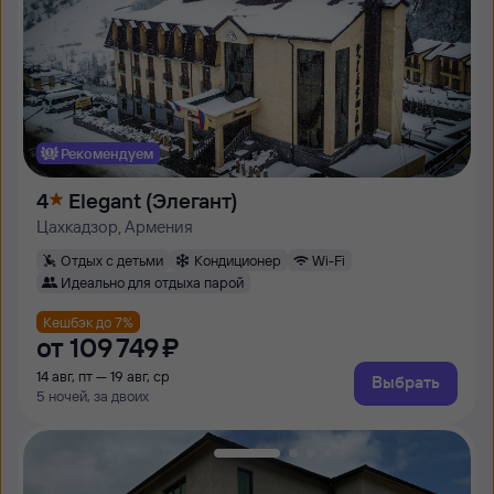
Рекомендуем
4
Elegant (Элегант)
Цахкадзор, Армения
Отдых с детьми
Кондиционер
Wi-Fi
Идеально для отдыха парой
Кешбэк до 7%
от
109 ⁠749 ⁠₽
14 авг, пт — 19 авг, ср
Выбрать
5 ночей, за двоих