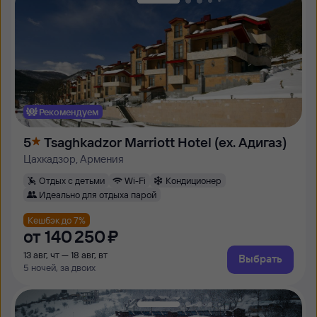
Рекомендуем
5
Tsaghkadzor Marriott Hotel (ex. Адигаз)
Цахкадзор, Армения
Отдых с детьми
Wi-Fi
Кондиционер
Идеально для отдыха парой
Кешбэк до 7%
от
140 ⁠250 ⁠₽
13 авг, чт — 18 авг, вт
Выбрать
5 ночей, за двоих