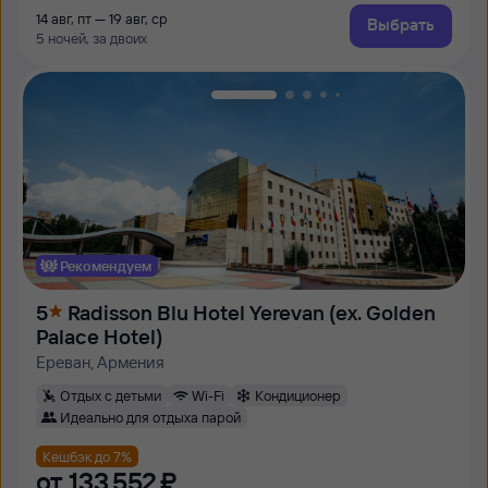
14 авг, пт — 19 авг, ср
Выбрать
5 ночей, за двоих
Рекомендуем
5
Radisson Blu Hotel Yerevan (ex. Golden
Palace Hotel)
Ереван, Армения
Отдых с детьми
Wi-Fi
Кондиционер
Идеально для отдыха парой
Кешбэк до 7%
от
133 ⁠552 ⁠₽