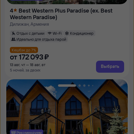
4
Best Western Plus Paradise (ex. Best
Western Paradise)
Дилижан, Армения
Отдых с детьми
Wi-Fi
Кондиционер
Идеально для отдыха парой
Кешбэк до 7%
от
172 ⁠093 ⁠₽
13 авг, чт — 18 авг, вт
Выбрать
5 ночей, за двоих
Рекомендуем