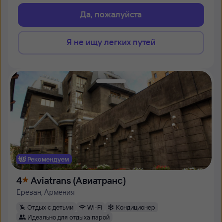
Да, пожалуйста
Я не ищу легких путей
Рекомендуем
4
Aviatrans (Авиатранс)
Ереван, Армения
Отдых с детьми
Wi-Fi
Кондиционер
Идеально для отдыха парой