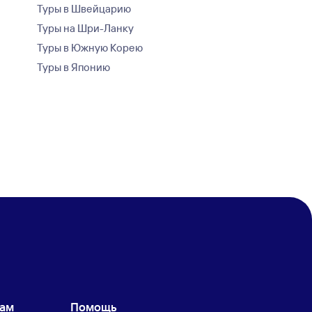
Туры в Швейцарию
Туры на Шри-Ланку
Туры в Южную Корею
Туры в Японию
кам
Помощь