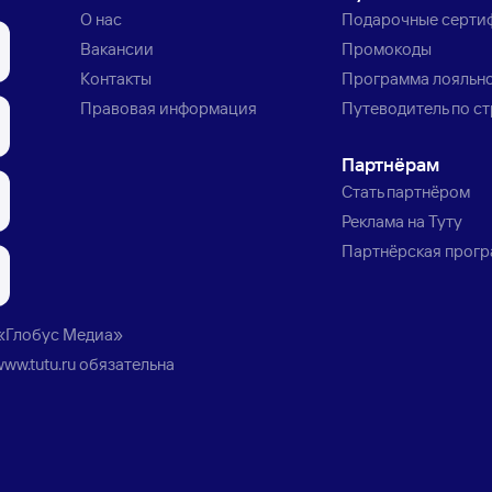
О нас
Подарочные серти
Вакансии
Промокоды
Контакты
Программа лояльн
Правовая информация
Путеводитель по с
Партнёрам
Стать партнёром
Реклама на Туту
Партнёрская прог
«Глобус Медиа»
www.tutu.ru
обязательна