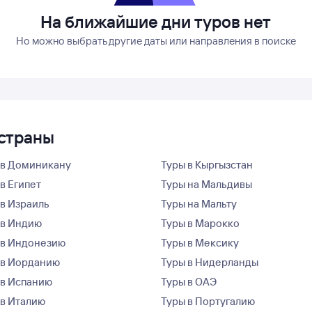
На ближайшие дни туров нет
Но можно выбрать другие даты или направления в поиске
 страны
 в Доминикану
Туры в Кыргызстан
в Египет
Туры на Мальдивы
 в Израиль
Туры на Мальту
 в Индию
Туры в Марокко
 в Индонезию
Туры в Мексику
 в Иорданию
Туры в Нидерланды
 в Испанию
Туры в ОАЭ
 в Италию
Туры в Португалию