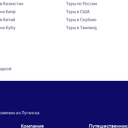
в Казахстан
Туры по России
 на Кипр
Туры в США
 в Китай
Туры в Сербию
 на Кубу
Туры в Таиланд
ездкой
Армению из Луганска
Компания
Путешественни