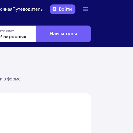
очная
Путеводитель
Войти
Кто едет
Найти туры
ки в форме