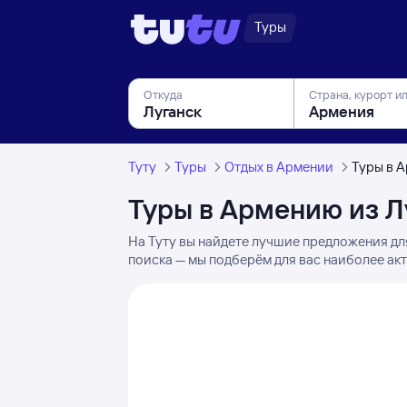
Туры
Откуда
Страна, курорт и
Туту
Туры
Отдых в Армении
Туры в 
Туры в Армению из Л
На Туту вы найдете лучшие предложения дл
поиска — мы подберём для вас наиболее акт