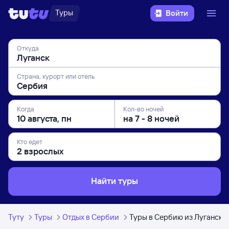
Туры
Войти
Откуда
Страна, курорт или отель
Когда
Кол-во ночей
Кто едет
Найти туры
Туту
Туры
Отдых в Сербии
Туры в Сербию из Луганска