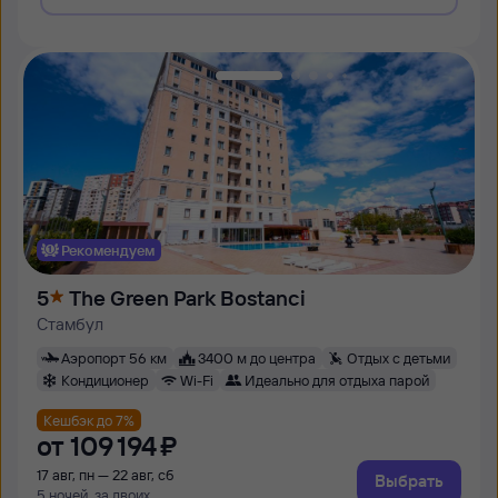
Рекомендуем
5
The Green Park Bostanci
Стамбул
Аэропорт 56 км
3400 м до центра
Отдых с детьми
Кондиционер
Wi-Fi
Идеально для отдыха парой
Кешбэк до 7%
от
109 ⁠194 ⁠₽
17 авг, пн — 22 авг, сб
Выбрать
5 ночей, за двоих