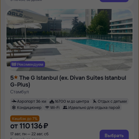
Рекомендуем
5
The G Istanbul (ex. Divan Suites Istanbul
G-Plus)
Стамбул
Аэропорт 36 км
16700 м до центра
Отдых с детьми
Кондиционер
Wi-Fi
Идеально для отдыха парой
Кешбэк до 7%
от
110 ⁠136 ⁠₽
17 авг, пн — 22 авг, сб
Выбрать