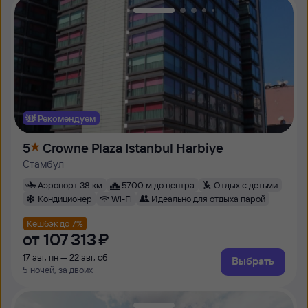
Рекомендуем
5
Crowne Plaza Istanbul Harbiye
Стамбул
Аэропорт 38 км
5700 м до центра
Отдых с детьми
Кондиционер
Wi-Fi
Идеально для отдыха парой
Кешбэк до 7%
от
107 ⁠313 ⁠₽
17 авг, пн — 22 авг, сб
Выбрать
5 ночей, за двоих