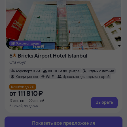
Рекомендуем
5
Bricks Airport Hotel Istanbul
Стамбул
Аэропорт 3 км
13000 м до центра
Отдых с детьми
Кондиционер
Wi-Fi
Идеально для отдыха парой
Кешбэк до 7%
от
111 ⁠810 ⁠₽
17 авг, пн — 22 авг, сб
Выбрать
5 ночей, за двоих
Показать все предложения