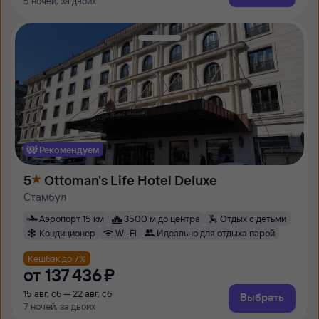
5 ночей, за двоих
Рекомендуем
5
Ottoman's Life Hotel Deluxe
Стамбул
Аэропорт 15 км
3500 м до центра
Отдых с детьми
Кондиционер
Wi-Fi
Идеально для отдыха парой
Кешбэк до 7%
от
137 ⁠436 ⁠₽
15 авг, сб — 22 авг, сб
Выбрать
7 ночей, за двоих