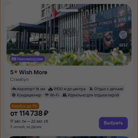
Рекомендуем
5
Wish More
Стамбул
Аэропорт 16 км
9100 м до центра
Отдых с детьми
Кондиционер
Wi-Fi
Идеально для отдыха парой
Кешбэк до 7%
от
114 ⁠738 ⁠₽
17 авг, пн — 22 авг, сб
Выбрать
5 ночей, за двоих