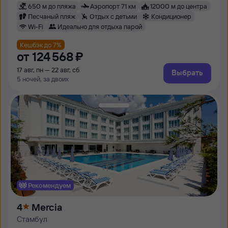
650 м до пляжа
Аэропорт 71 км
12000 м до центра
Песчаный пляж
Отдых с детьми
Кондиционер
Wi-Fi
Идеально для отдыха парой
Кешбэк до 7%
от
124 ⁠568 ⁠₽
17 авг, пн — 22 авг, сб
Выбрать
5 ночей, за двоих
Рекомендуем
4
Mercia
Стамбул