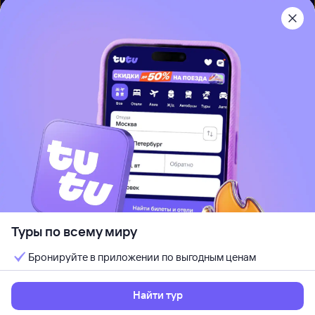
Приложение Туту
О нас
Вакансии
Контакты
Правовая информация
Туры по всему миру
Используется программный комплекс
ООО «Глобус Медиа»
Бронируйте в приложении по выгодным ценам
При использовании материалов ссылка на
www.tutu.ru
обязательна
Политика обработки персональных данных
Найти тур