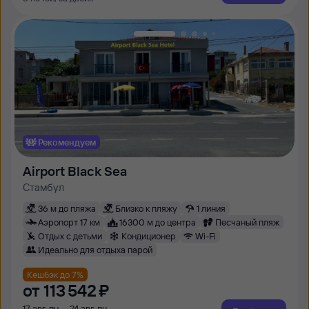
Рекомендуем
Airport Black Sea
Стамбул
36 м до пляжа
Близко к пляжу
1 линия
Аэропорт 17 км
16300 м до центра
Песчаный пляж
Отдых с детьми
Кондиционер
Wi-Fi
Идеально для отдыха парой
Кешбэк до 7%
от
113 ⁠542 ⁠₽
17 авг, пн — 24 авг, пн