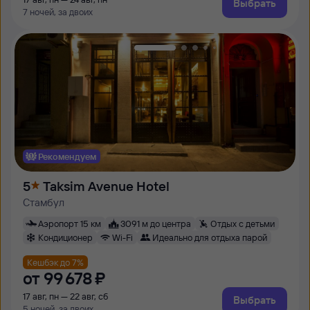
Выбрать
7 ночей, за двоих
Рекомендуем
5
Taksim Avenue Hotel
Стамбул
Аэропорт 15 км
3091 м до центра
Отдых с детьми
Кондиционер
Wi-Fi
Идеально для отдыха парой
Кешбэк до 7%
от
99 ⁠678 ⁠₽
17 авг, пн — 22 авг, сб
Выбрать
5 ночей, за двоих