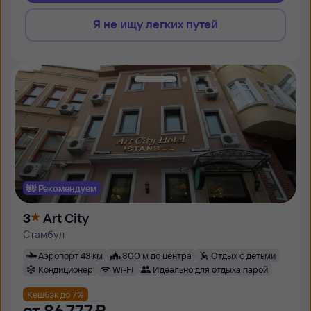
Я не ищу легких путей
Рекомендуем
3
Art City
Стамбул
Аэропорт 43 км
800 м до центра
Отдых с детьми
Кондиционер
Wi-Fi
Идеально для отдыха парой
Кешбэк до 7%
от
86 ⁠777 ⁠₽