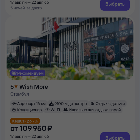
17 авг, пн — 22 авг, сб
Выбрать
5 ночей, за двоих
Рекомендуем
5
Wish More
Стамбул
Аэропорт 16 км
9100 м до центра
Отдых с детьми
Кондиционер
Wi-Fi
Идеально для отдыха парой
Кешбэк до 7%
от
109 ⁠950 ⁠₽
17 авг, пн — 22 авг, сб
Выбрать