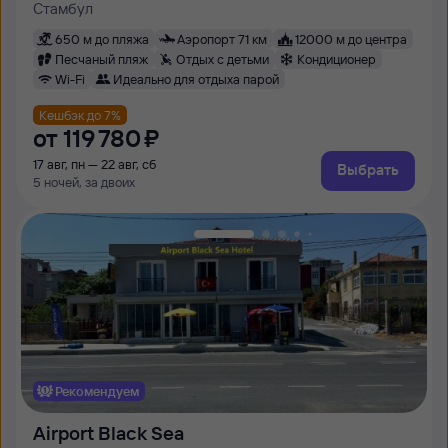
Стамбул
650 м до пляжа
Аэропорт 71 км
12000 м до центра
Песчаный пляж
Отдых с детьми
Кондиционер
Wi-Fi
Идеально для отдыха парой
Кешбэк до 7%
от
119 ⁠780 ⁠₽
17 авг, пн — 22 авг, сб
Выбрать
5 ночей, за двоих
Рекомендуем
Airport Black Sea