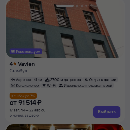
Рекомендуем
4
Vavien
Стамбул
Аэропорт 41 км
2700 м до центра
Отдых с детьми
Кондиционер
Wi-Fi
Идеально для отдыха парой
Кешбэк до 7%
от
91 ⁠514 ⁠₽
17 авг, пн — 22 авг, сб
Выбрать
5 ночей, за двоих