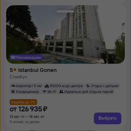
Рекомендуем
5
Istanbul Gonen
Стамбул
Аэропорт 5 км
15000 м до центра
Отдых с детьми
Кондиционер
Wi-Fi
Идеально для отдыха парой
Кешбэк до 7%
от
126 ⁠935 ⁠₽
13 авг, чт — 18 авг, вт
Выбрать
5 ночей, за двоих