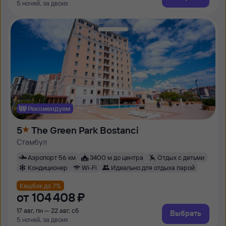
5 ночей, за двоих
Рекомендуем
5
The Green Park Bostanci
Стамбул
Аэропорт 56 км
3400 м до центра
Отдых с детьми
Кондиционер
Wi-Fi
Идеально для отдыха парой
Кешбэк до 7%
от
104 ⁠408 ⁠₽
17 авг, пн — 22 авг, сб
Выбрать
5 ночей, за двоих