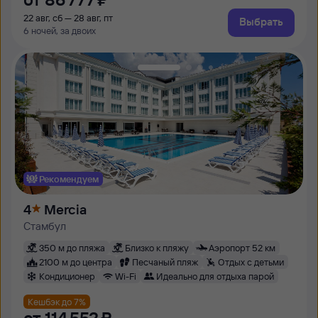
22 авг, сб — 28 авг, пт
Выбрать
6 ночей, за двоих
Рекомендуем
4
Mercia
Стамбул
350 м до пляжа
Близко к пляжу
Аэропорт 52 км
2100 м до центра
Песчаный пляж
Отдых с детьми
Кондиционер
Wi-Fi
Идеально для отдыха парой
Кешбэк до 7%