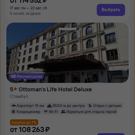
от
114 ⁠552 ⁠₽
17 авг, пн — 22 авг, сб
Выбрать
5 ночей, за двоих
Рекомендуем
5
Ottoman's Life Hotel Deluxe
Стамбул
Аэропорт 15 км
3500 м до центра
Отдых с детьми
Кондиционер
Wi-Fi
Идеально для отдыха парой
Кешбэк до 7%
от
108 ⁠263 ⁠₽