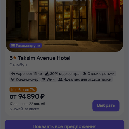
Рекомендуем
5
Taksim Avenue Hotel
Стамбул
Аэропорт 15 км
3091 м до центра
Отдых с детьми
Кондиционер
Wi-Fi
Идеально для отдыха парой
Кешбэк до 7%
от
94 ⁠890 ⁠₽
17 авг, пн — 22 авг, сб
Выбрать
5 ночей, за двоих
Показать все предложения