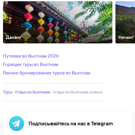
Дананг
Нячанг
Вунгтау
Далат
Катба
Кондао
Муйне
Фанранг
Халонг
Хойан
Путевки во Вьетнам 2026
Горящие туры во Вьетнам
Раннее бронирование туров во Вьетнам
Туры
·
Отдых во Вьетнаме
·
Отдых во Вьетнаме осенью
Подписывайтесь на нас в Telegram