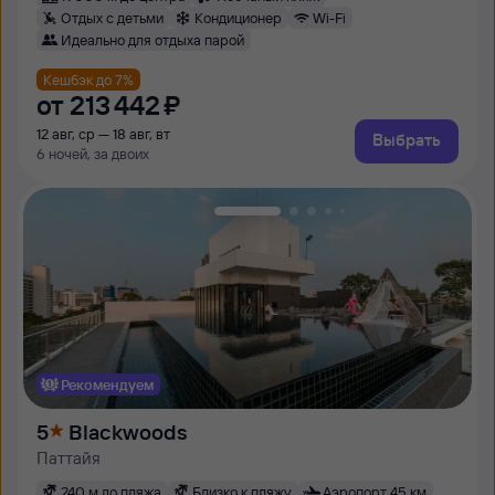
Отдых с детьми
Кондиционер
Wi-Fi
Идеально для отдыха парой
Кешбэк до 7%
от
213 ⁠442 ⁠₽
12 авг, ср — 18 авг, вт
Выбрать
6 ночей, за двоих
Рекомендуем
5
Blackwoods
Паттайя
240 м до пляжа
Близко к пляжу
Аэропорт 45 км