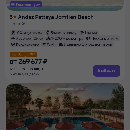
Рекомендуем
5
Andaz Pattaya Jomtien Beach
Паттайя
100 м до пляжа
Близко к пляжу
1 линия
Аэропорт 25 км
17200 м до центра
Песчаный пляж
Кондиционер
Wi-Fi
Идеально для отдыха парой
Кешбэк до 7%
от
269 ⁠677 ⁠₽
12 авг, ср — 18 авг, вт
Выбрать
6 ночей, за двоих