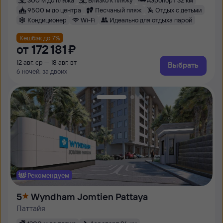
9500 м до центра
Песчаный пляж
Отдых с детьми
Кондиционер
Wi-Fi
Идеально для отдыха парой
Кешбэк до 7%
от
172 ⁠181 ⁠₽
12 авг, ср — 18 авг, вт
Выбрать
6 ночей, за двоих
Рекомендуем
5
Wyndham Jomtien Pattaya
Паттайя