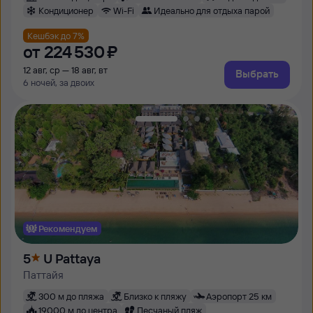
Кондиционер
Wi-Fi
Идеально для отдыха парой
Кешбэк до 7%
от
224 ⁠530 ⁠₽
12 авг, ср — 18 авг, вт
Выбрать
6 ночей, за двоих
Рекомендуем
5
U Pattaya
Паттайя
300 м до пляжа
Близко к пляжу
Аэропорт 25 км
19000 м до центра
Песчаный пляж