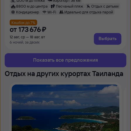
1200 м до пляжа
Аэропорт 36 км
8800 м до центра
Песчаный пляж
Отдых с детьми
Кондиционер
Wi-Fi
Идеально для отдыха парой
Кешбэк до 7%
от
173 ⁠676 ⁠₽
12 авг, ср — 18 авг, вт
Выбрать
6 ночей, за двоих
Показать все предложения
Отдых на других курортах Таиланда