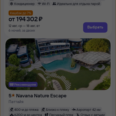
Кондиционер
Wi-Fi
Идеально для отдыха парой
Кешбэк до 7%
от
194 ⁠302 ⁠₽
12 авг, ср — 18 авг, вт
Выбрать
6 ночей, за двоих
Рекомендуем
5
Navana Nature Escape
Паттайя
400 м до пляжа
Близко к пляжу
Аэропорт 42 км
6200 м до центра
Песчаный пляж
Отдых с детьми