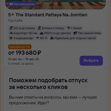
Рекомендуем
5
The Standard Pattaya Na Jomtien
Паттайя
50 м до пляжа
Близко к пляжу
1 линия
Аэропорт 30 км
11500 м до центра
Песчаный пляж
Кондиционер
Wi-Fi
Идеально для отдыха парой
Кешбэк до 7%
от
193 ⁠680 ⁠₽
10 авг, пн — 15 авг, сб
Выбрать
5 ночей, за двоих
Поможем подобрать отпуск
за несколько кликов
Вы нам ответы на вопросы, мы вам — лучшие
предложения. Идет?