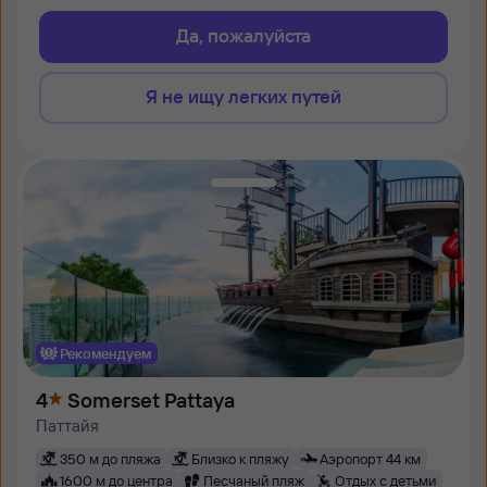
Да, пожалуйста
Я не ищу легких путей
Рекомендуем
4
Somerset Pattaya
Паттайя
350 м до пляжа
Близко к пляжу
Аэропорт 44 км
1600 м до центра
Песчаный пляж
Отдых с детьми