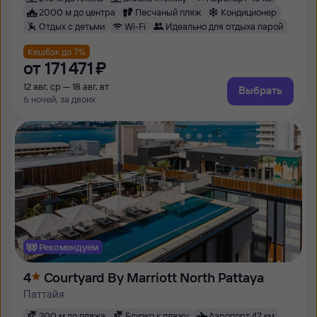
2000 м до центра
Песчаный пляж
Кондиционер
Отдых с детьми
Wi-Fi
Идеально для отдыха парой
Кешбэк до 7%
от
171 ⁠471 ⁠₽
12 авг, ср — 18 авг, вт
Выбрать
6 ночей, за двоих
Рекомендуем
4
Courtyard By Marriott North Pattaya
Паттайя
200 м до пляжа
Близко к пляжу
Аэропорт 47 км