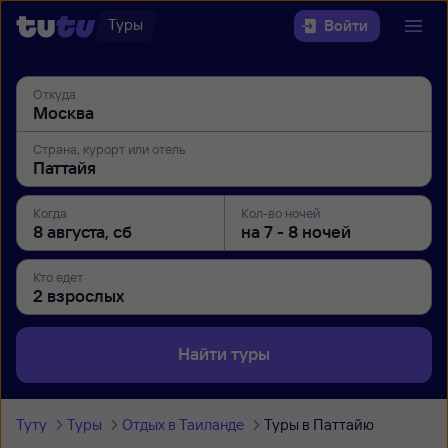
Туры
Войти
Откуда
Страна, курорт или отель
Когда
Кол-во ночей
Кто едет
Найти туры
Туту
Туры
Отдых в Таиланде
Туры в Паттайю