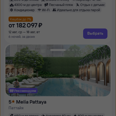
4300 м до центра
Песчаный пляж
Отдых с детьми
Кондиционер
Wi-Fi
Идеально для отдыха парой
Кешбэк до 7%
от
182 ⁠097 ⁠₽
12 авг, ср — 18 авг, вт
Выбрать
6 ночей, за двоих
Рекомендуем
5
Melia Pattaya
Паттайя
650 м до пляжа
Аэропорт 40 км
400 м до центра