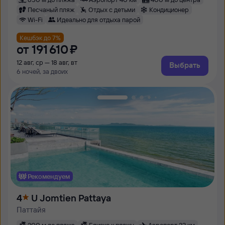
Песчаный пляж
Отдых с детьми
Кондиционер
Wi-Fi
Идеально для отдыха парой
Кешбэк до 7%
от
191 ⁠610 ⁠₽
12 авг, ср — 18 авг, вт
Выбрать
6 ночей, за двоих
Рекомендуем
4
U Jomtien Pattaya
Паттайя
300 м до пляжа
Близко к пляжу
Аэропорт 32 км