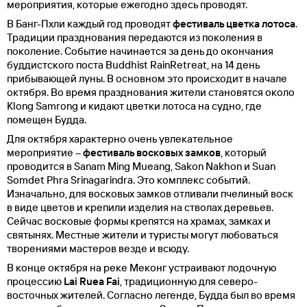
мероприятия, которые ежегодно здесь проводят.
В Банг-Пхли каждый год проводят
фестиваль цветка лотоса
.
Традиции празднования передаются из поколения в
поколение. Событие начинается за день до окончания
буддистского поста Buddhist RainRetreat, на 14 день
прибывающей луны. В основном это происходит в начале
октября. Во время празднования жители становятся около
Klong Samrong и кидают цветки лотоса на судно, где
помещен Будда.
Для октября характерно очень увлекательное
мероприятие –
фестиваль восковых замков
, который
проводится в Sanam Ming Mueang, Sakon Nakhon и Suan
Somdet Phra Srinagarindra. Это комплекс событий.
Изначально, для восковых замков отливали пчелиный воск
в виде цветов и крепили изделия на стволах деревьев.
Сейчас восковые формы крепятся на храмах, замках и
святынях. Местные жители и туристы могут любоваться
творениями мастеров везде и всюду.
В конце октября на реке Меконг устраивают лодочную
процессию
Lai Ruea Fai
, традиционную для северо-
восточных жителей. Согласно легенде, Будда был во время