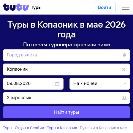
Туры
Войти
Туры в Копаоник в мае 2026
года
По ценам туроператоров или ниже
Найти туры
Туры
·
Отдых в Сербии
·
Туры в Копаоник
·
Путевки в Копаоник в мае