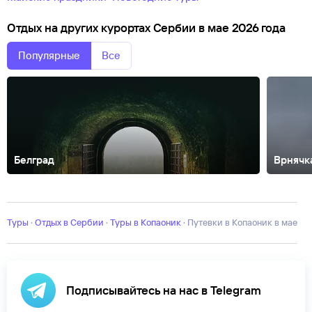
Отдых на других курортах Сербии в мае 2026 года
Популярные
Все
Белград
Врнячк
Ниш
Туры
·
Отдых в Сербии
·
Туры в Копаоник
·
Путевки в Копаоник в мае
Подписывайтесь на нас в Telegram