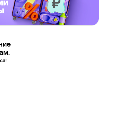
ние
ам.
ся!