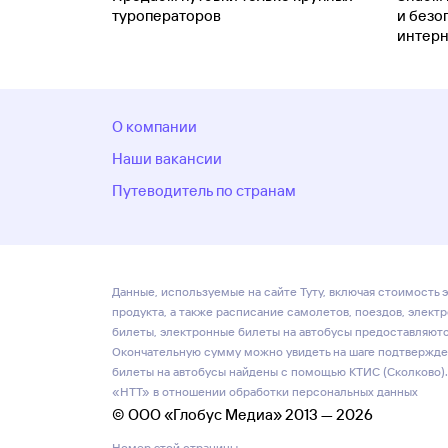
туроператоров
и безо
интерн
О компании
Наши вакансии
Путеводитель по странам
Данные, используемые на сайте Туту, включая стоимость э
продукта, а также расписание самолетов, поездов, элект
билеты, электронные билеты на автобусы предоставляются
Окончательную сумму можно увидеть на шаге подтвержден
билеты на автобусы найдены с помощью КТИС (Сколково).
«НТТ» в отношении обработки персональных данных
© ООО «Глобус Медиа» 2013 — 2026
Номер этой страницы