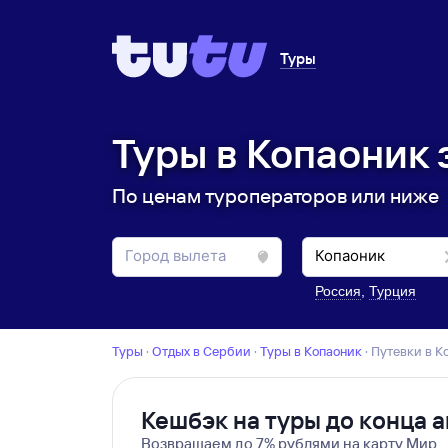
Туры
Туры в Копаоник 
По ценам туроператоров или ниже
Россия
,
Турция
Туры
·
Отдых в Сербии
·
Туры в Копаоник
·
Путевки в 
Кешбэк на туры до конца а
Возвращаем до 7% рублями на карту Мир