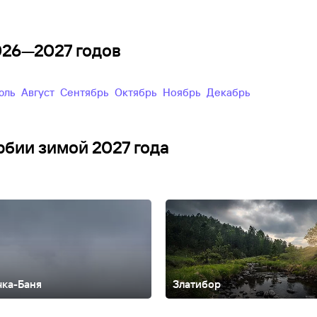
2026—2027 годов
Июль
Август
Сентябрь
Октябрь
Ноябрь
Декабрь
рбии зимой 2027 года
чка-Баня
Златибор