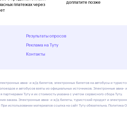
доплатите позже
пасных платежах через
ет
Результаты опросов
Реклама на Туту
Контакты
лектронных авиа- и ж/д билетов, электронных билетов на автобусы и туристс
ропоездов и автобусов взяты из официальных источников. Электронные авиа- 
 партнерами Туту и их стоимость указана с учетом сервисного сбора Туту.
ия заказа. Электронные авиа- и ж/д билеты, туристский продукт и электрон
 При использовании материалов ссылка на сайт Туту обязательна.
Политика 