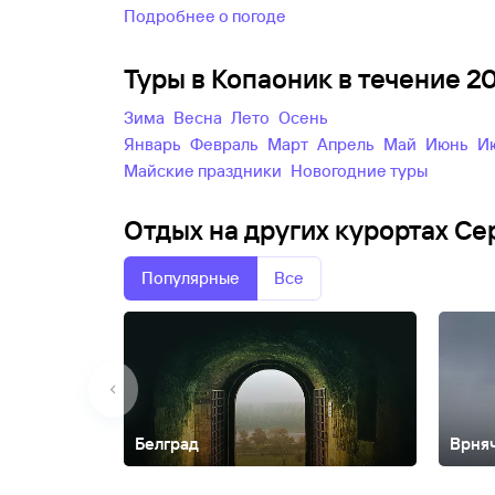
Подробнее о погоде
Туры в Копаоник в течение 
зима
весна
лето
осень
Январь
Февраль
Март
Апрель
Май
Июнь
майские праздники
новогодние туры
Отдых на других курортах Се
Популярные
Все
Белград
Врня
Ниш