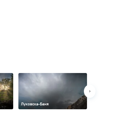
Луковска-Баня
Нови-Сад