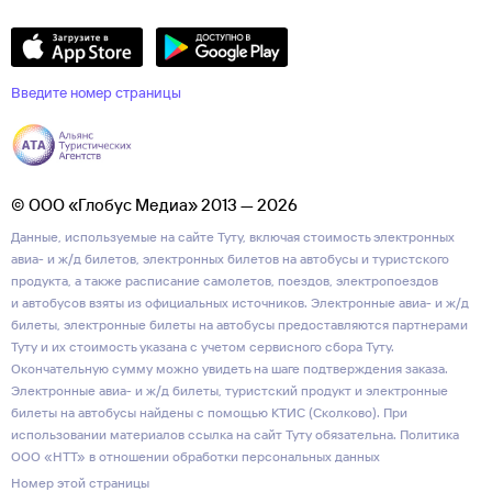
Введите номер страницы
© ООО «Глобус Медиа» 2013 — 2026
Данные, используемые на сайте Туту, включая стоимость электронных
авиа- и ж/д билетов, электронных билетов на автобусы и туристского
продукта, а также расписание самолетов, поездов, электропоездов
и автобусов взяты из официальных источников. Электронные авиа- и ж/д
билеты, электронные билеты на автобусы предоставляются партнерами
Туту и их стоимость указана с учетом сервисного сбора Туту.
Окончательную сумму можно увидеть на шаге подтверждения заказа.
Электронные авиа- и ж/д билеты, туристский продукт и электронные
билеты на автобусы найдены с помощью КТИС (Сколково). При
использовании материалов ссылка на сайт Туту обязательна.
Политика
ООО «НТТ» в отношении обработки персональных данных
Номер этой страницы