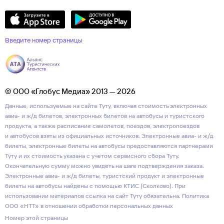
Введите номер страницы
© ООО «Глобус Медиа» 2013 — 2026
Данные, используемые на сайте Туту, включая стоимость электронных
авиа- и ж/д билетов, электронных билетов на автобусы и туристского
продукта, а также расписание самолетов, поездов, электропоездов
и автобусов взяты из официальных источников. Электронные авиа- и ж/д
билеты, электронные билеты на автобусы предоставляются партнерами
Туту и их стоимость указана с учетом сервисного сбора Туту.
Окончательную сумму можно увидеть на шаге подтверждения заказа.
Электронные авиа- и ж/д билеты, туристский продукт и электронные
билеты на автобусы найдены с помощью КТИС (Сколково). При
использовании материалов ссылка на сайт Туту обязательна.
Политика
ООО «НТТ» в отношении обработки персональных данных
Номер этой страницы