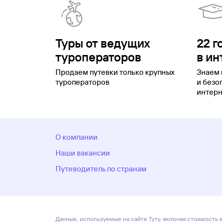
Русса
Стерлитамак
Суздаль
Сукко
Сыктывкар
Таг
область
Тургояк
Тюмень
Углич
Удмуртия
Улан-Удэ
округ
Хоста
Чебоксары
Челябинск
Челябинская о
Садок
Южно-Сахалинск
Якорная Щель
Якутия
Як
Туры от ведущих
22 г
туроператоров
в ин
Продаем путевки только крупных
Знаем 
туроператоров
и безо
интерн
О компании
Наши вакансии
Путеводитель по странам
Данные, используемые на сайте Туту, включая стоимость э