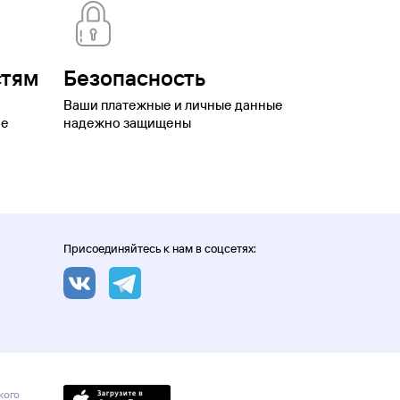
ьятти
Томск
Туапсе
Тула
Тульская
номный
котский автономный округ
Шерегеш
Элиста
Эсто-
стям
Безопасность
Ваши платежные и личные данные
ое
надежно защищены
Присоединяйтесь к нам в соцсетях:
кого