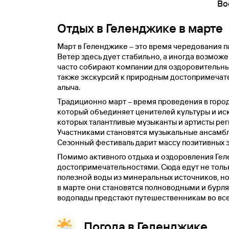
Во
Отдых в Геленджике в марте
Март в Геленджике – это время чередования п
Ветер здесь дует стабильно, а иногда возможен
часто собирают компании для оздоровительны
также экскурсий к природным достопримечате
алыча.
Традиционно март – время проведения в горо
который объединяет ценителей культуры и иск
которых талантливые музыканты и артисты ре
Участниками становятся музыкальные ансамбл
Сезонный фестиваль дарит массу позитивных э
Помимо активного отдыха и оздоровления Ге
достопримечательностями. Сюда едут не толь
полезной воды из минеральных источников, н
в марте они становятся полноводными и бурл
водопады предстают путешественникам во все
Погода в Геленджике