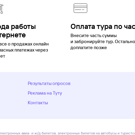
анрог
Тамань
Тамбов
Татарстан
Тверская область
Тверь
Темрюк
Тол
Ульяновск
Уфа
Хакасия
Ханты-Мансийск
Ханты-Мансийский авто
бласть
Череповец
Черкесск
Черное море
Чеченская Республика
Чу
утск
Ямало-Ненецкий автономный округ
Ярославль
ода работы
Оплата тура по ча
тернете
Внесите часть суммы
и забронируйте тур. Остальн
все о продажах онлайн
доплатите позже
пасных платежах через
ет
Результаты опросов
Реклама на Туту
Контакты
лектронных авиа- и ж/д билетов, электронных билетов на автобусы и туристс