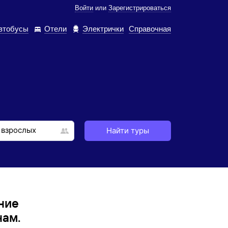
Войти
или
Зарегистрироваться
втобусы
Отели
Электрички
Справочная
Найти туры
ние
нам.