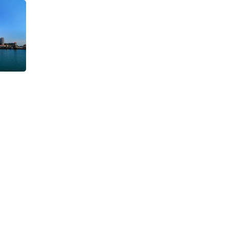
ть
Архипо-
ская
Брянск
Бурятия
Валдай
Вардане
Великий
оронеж
Выборг
Георгиевск
Горки Город
Горно-
ая
Домбай
Еврейская автономная
о
Иваново
Ижевск
Имеретинский
Иркутск
Йошкар-
аменномостский
Камчатский край
Карачаево-
одарский край
Красноярск
Красноярский
нтово
Липецк
Липецкая
вской
Мурманск
Мурманская
ская область
Нижний Новгород
Нижний
ренбург
Орск
Павловское
оры
Плёс
Подмосковье
Подольск
Приморский
ика Калмыкия
Республика Тыва
Роза
нск
Саратов
Свердловская