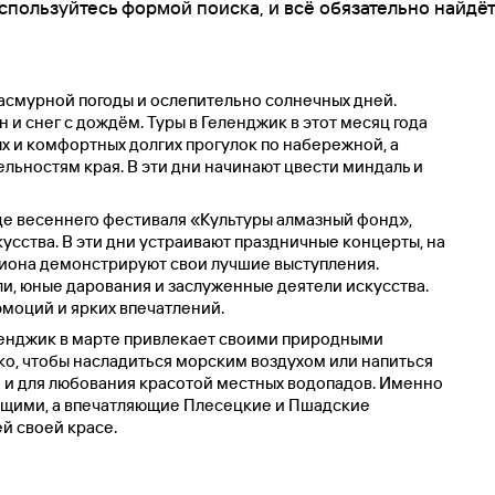
спользуйтесь формой поиска, и всё обязательно найдёт
асмурной погоды и ослепительно солнечных дней.
 и снег с дождём. Туры в Геленджик в этот месяц года
х и комфортных долгих прогулок по набережной, а
льностям края. В эти дни начинают цвести миндаль и
де весеннего фестиваля «Культуры алмазный фонд»,
усства. В эти дни устраивают праздничные концерты, на
гиона демонстрируют свои лучшие выступления.
и, юные дарования и заслуженные деятели искусства.
моций и ярких впечатлений.
ленджик в марте привлекает своими природными
ко, чтобы насладиться морским воздухом или напиться
о и для любования красотой местных водопадов. Именно
ящими, а впечатляющие Плесецкие и Пшадские
й своей красе.