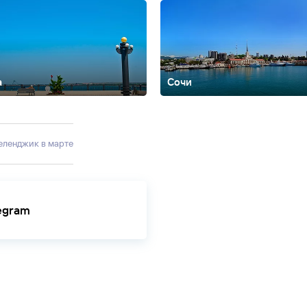
а
Сочи
Алтайский край
Анадырь
Армхи
Архангельск
Архангельская облас
ирия
Белгород
Белокуриха
Биробиджан
Благовещенск
Благовещен
ладикавказ
Владимир
Владимирская область
Волгоград
Вологда
В
Геленджик в марте
агомыс
Дедеркой
Дербент
Джемете
Джубга
Дивноморское
Должанск
лезноводск
Зеленогорск
Зеленоград
Зеленоградск
Золотое кольц
ды
Казань
Калининград
Калининградcкая область
Калуга
Калязин
К
водск
Ковров
Коломна
Кострома
Красная Поляна
Краснодар
Красн
 коса
Кызыл
Лаго-Наки
Лазаревское
Ленинградская область
Лермо
legram
ск
Майкоп
Махачкала
Минеральные Воды
Мордовия
Москва
Мосто
чик
Нарьян-Мар
Небуг
Ненецкий автономный округ
Нея
Нижегород
йск
Новосибирск
Новосибирская область
Ольгинка
Ольхон
Орел
О
рмский край
Пермь
Петрозаводск
Петропавловск-Камчатский
Печ
шкин
Пятигорск
Республика Алтай
Республика Ингушетия
Республ
я область
Рыбинск
Рязань
Салехард
Самара
Санкт-Петербург
Сара
ергиев Посад
Смоленск
Советск
Соловки
Ставрополь
Старая