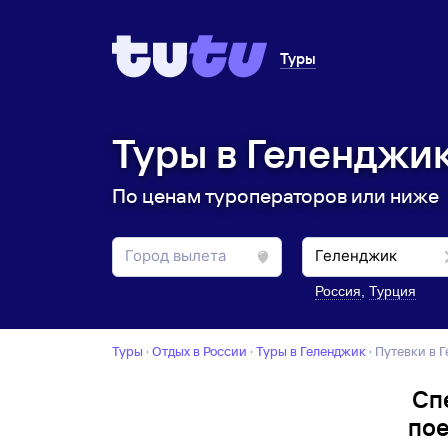
Туры
Туры в Геленджик
По ценам туроператоров или ниже
Россия
,
Турция
Туры
·
Отдых в России
·
Туры в Геленджик
·
Путевки в 
Сп
пое