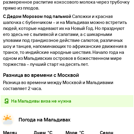
размеренное распитие кокосового молока через трубочку
прямо из плодов.
С Дедом Морозом под пальмой
Сапожки и красная
шапочка с бубенчиком – и на Мальдивах можно встретить
людей, которые надевают их на Новый Год. Но празднуют
его здесь не с выпивкой и салатами, а с шикарными
уловами под грандиозное действие салютов, различных
шоу и танцев, напоминающих то африканские движения в
трансе, то индийские народные шествия. Начало года на
одном из Мальдивских островов в божественном мире
торжества – лучший старт на десять лет.
Разница во времени с Москвой
Разница во времени между Москвой и Мальдивами
составляет 2 часа.
на Мальдивы виза не нужна
Погода на Мальдивах
Месяц
Днем, °C
Море, °C
Сезон