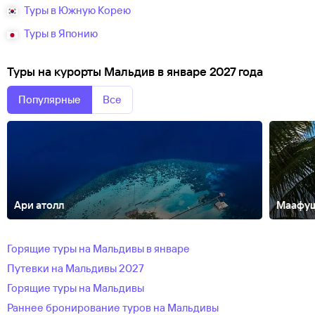
Туры в Южную Корею
Туры в Японию
Туры на курорты Мальдив в январе 2027 года
Популярные
Все
Ари атолл
Маафу
Баа атолл
Шавийани Атолл
Горящие туры на Мальдивы в январе
Путевки на Мальдивы 2027
Горящие туры на Мальдивы
Раннее бронирование туров на Мальдивы