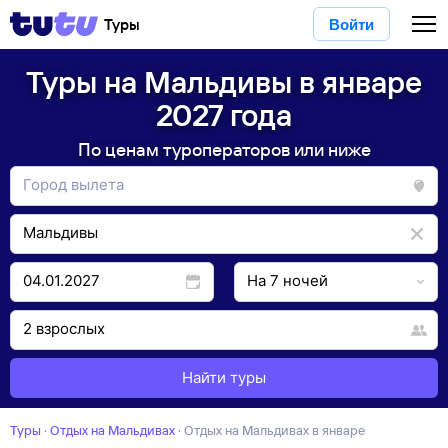
Туры
Войти
Туры на Мальдивы в январе
2027 года
По ценам туроператоров или ниже
Найти туры
Туры
·
Отдых на Мальдивах
·
отдых на Мальдивах в январе