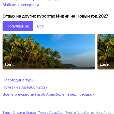
майские праздники
Отдых на других курортах Индии на Новый год 2027
Популярные
Все
Гоа
Дели
Агра
Анджуна
Ашвем
Бага
Бенаулим
Варкала
Кавелоссим
Калангу
Нагар
Палолем
Пудучерри
Тривандрум
Новогодние туры
Путевки в Арамбол 2027
Все, что нужно знать об Арамболе перед поездкой
Туры
·
Отдых в Индии
·
Туры в Арамбол
·
Туры в Арамбол на Новый год