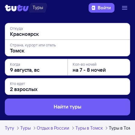
Туры
Войти
Откуда
Страна, курорт или отель
Когда
Кол-во ночей
Кто едет
Найти туры
Туту
Туры
Отдых в России
Туры в Томск
Туры в Томс