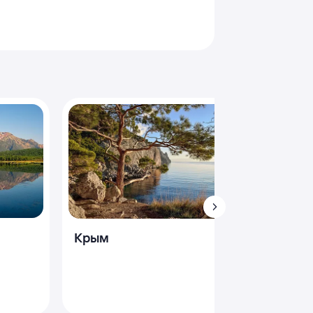
Дагес
Крым