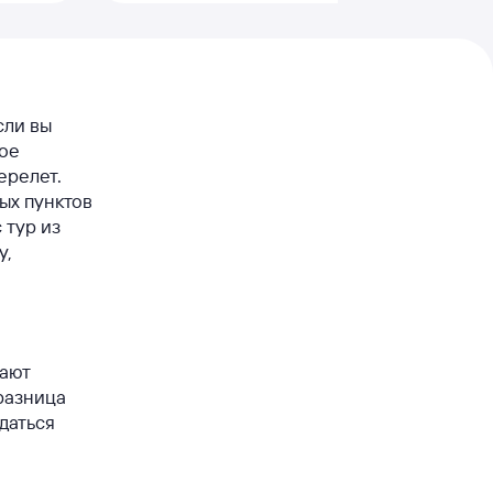
сли вы
вое
ерелет.
ых пунктов
 тур из
у,
тают
 разница
даться