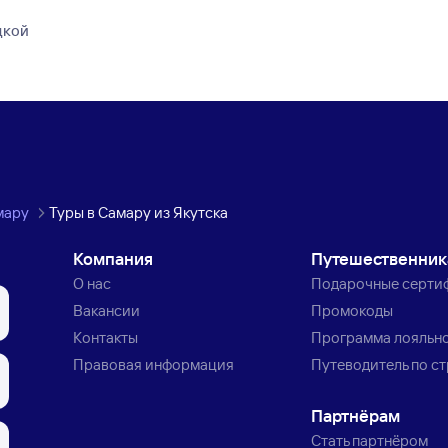
дкой
мару
Туры в Самару из Якутска
Компания
Путешественни
О нас
Подарочные серти
Вакансии
Промокоды
Контакты
Программа лояльн
Правовая информация
Путеводитель по с
Партнёрам
Стать партнёром