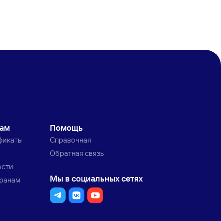
кам
Помощь
фикаты
Справочная
Обратная связь
ости
Мы в социальных сетях
транам