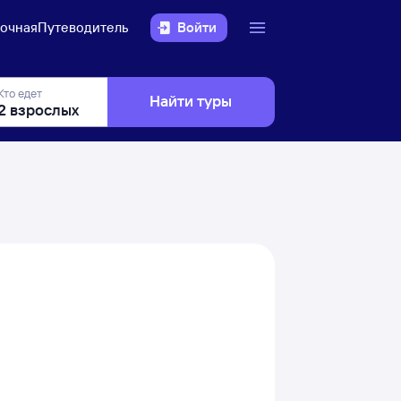
очная
Путеводитель
Войти
Кто едет
Найти туры