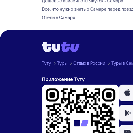
Дешевые авиабилеты Якутск - Самара
Все, что нужно знать о Самаре перед поез
Отели в Самаре
Туту
Туры
Отдых в России
Туры в Са
Приложение Туту