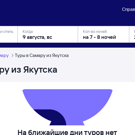
Справ
ли отель
Когда
Кол-во ночей
мару
Туры в Самару из Якутска
ру из Якутска
На ближайшие дни туров нет