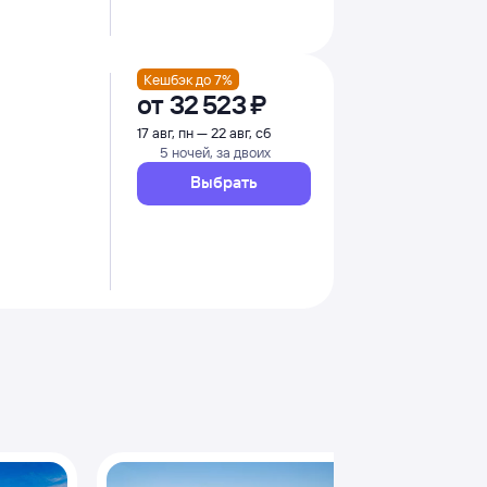
Кешбэк до 7%
от
32 ⁠523 ⁠₽
17 авг, пн — 22 авг, сб
5 ночей, за двоих
Выбрать