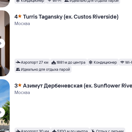
Кондиционер
Wi-Fi
Идеально для отдыха парой
4
Turris Tagansky (ex. Custos Riverside)
Москва
Аэропорт 27 км
1881 м до центра
Кондиционер
Wi-
Идеально для отдыха парой
3
Азимут Дербеневская (ex. Sunflower Rive
Москва
Аэропорт 30 км
5100 м до центра
Отдых с детьми