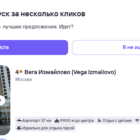
ск за несколько кликов
 — лучшие предложения. Идет?
йста
Я не и
4
Вега Измайлово (Vega Izmailovo)
Москва
Аэропорт 37 км
9900 м до центра
Отдых с детьми
Идеально для отдыха парой