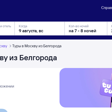
Справ
ли отель
Когда
Кол-во ночей
скву
Туры в Москву из Белгорода
ву из Белгорода
иложении