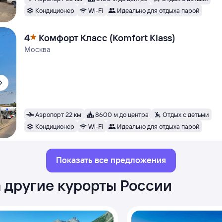
Кондиционер
Wi-Fi
Идеально для отдыха парой
4
Комфорт Класс (Komfort Klass)
Москва
Аэропорт 22 км
8600 м до центра
Отдых с детьми
Кондиционер
Wi-Fi
Идеально для отдыха парой
Показать все предложения
а другие курорты России