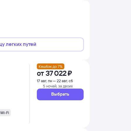
щу легких путей
Кешбэк до 7%
от
37 ⁠022 ⁠₽
17 авг, пн — 22 авг, сб
5 ночей, за двоих
Выбрать
Wi-Fi