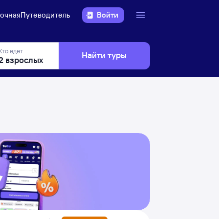
очная
Путеводитель
Войти
Кто едет
Найти туры