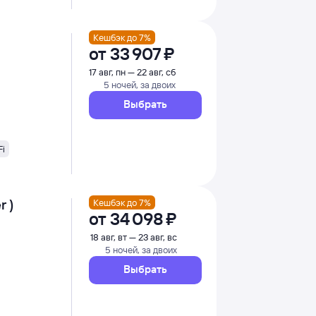
Кешбэк до 7%
от
33 ⁠907 ⁠₽
17 авг, пн — 22 авг, сб
5 ночей, за двоих
Выбрать
Fi
r )
Кешбэк до 7%
от
34 ⁠098 ⁠₽
18 авг, вт — 23 авг, вс
5 ночей, за двоих
Выбрать