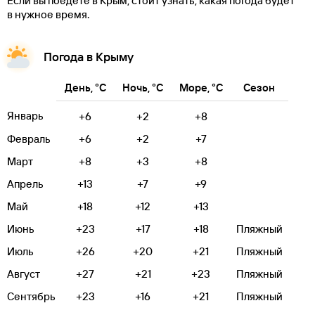
Если вы поедете в Крым, стоит узнать, какая погода будет
в нужное время.
Погода в Крыму
День, °C
Ночь, °C
Море, °C
Сезон
Январь
+6
+2
+8
Февраль
+6
+2
+7
Март
+8
+3
+8
Апрель
+13
+7
+9
Май
+18
+12
+13
Июнь
+23
+17
+18
Пляжный
Июль
+26
+20
+21
Пляжный
Август
+27
+21
+23
Пляжный
Сентябрь
+23
+16
+21
Пляжный