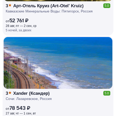
3
Арт-Отель Круиз (Art-Otel' Kruiz)
5.0
Кавказские Минеральные Воды: Пятигорск, Россия
52 761 ₽
от
28 авг, пт — 2 сен, ср
5 ночей, за двоих
КЕШБЭК
РУБЛЯ
МИ
Д
О 7
%
3
Xander (Ксандер)
5.0
Сочи: Лазаревское, Россия
78 543 ₽
от
27 авг, чт — 1 сен, вт