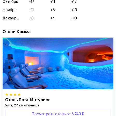
Октябрь
+17
+11
+17
Ноябрь
+11
+6
+15
Декабрь
+8
+4
+10
Отели Крыма
Отель Ялта-Интурист
Ялта, 2.4 км от центра
Посмотреть отель от 6 743 ₽