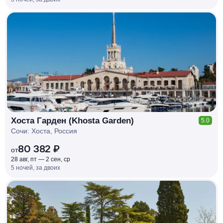
КЕШБЭК
РУБЛЯ
МИ
Д
О 7
%
Хоста Гарден (Khosta Garden)
5.0
Сочи: Хоста, Россия
80 382 ₽
от
28 авг, пт — 2 сен, ср
5 ночей, за двоих
КЕШБЭК
РУБЛЯ
МИ
Д
О 7
%