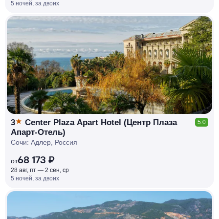
5 ночей, за двоих
КЕШБЭК
РУБЛЯ
МИ
Д
О 7
%
3
Center Plaza Apart Hotel (Центр Плаза
5.0
Апарт-Отель)
Сочи: Адлер, Россия
68 173 ₽
от
28 авг, пт — 2 сен, ср
5 ночей, за двоих
КЕШБЭК
РУБЛЯ
МИ
Д
О 7
%