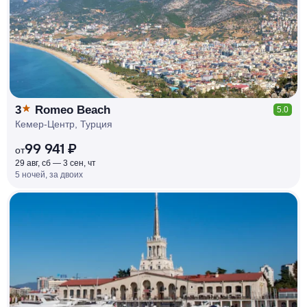
3
Romeo Beach
5.0
Кемер-Центр, Турция
99 941 ₽
от
29 авг, сб — 3 сен, чт
5 ночей, за двоих
КЕШБЭК
РУБЛЯ
МИ
Д
О 7
%