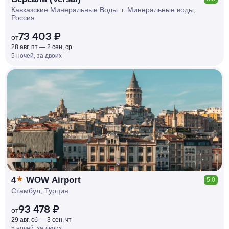
Кавказские Минеральные Воды: г. Минеральные воды,
Россия
73 403 ₽
от
28 авг, пт — 2 сен, ср
5 ночей, за двоих
КЕШБЭК
РУБЛЯ
МИ
Д
О 7
%
4
WOW Airport
5.0
Стамбул, Турция
93 478 ₽
от
29 авг, сб — 3 сен, чт
5 ночей, за двоих