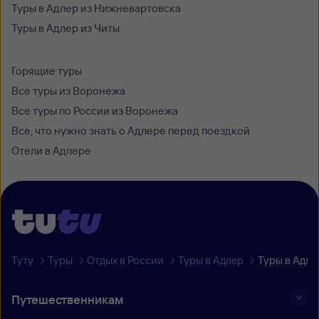
Туры в Адлер из Нижневартовска
Туры в Адлер из Читы
Горящие туры
Все туры из Воронежа
Все туры по России из Воронежа
Все, что нужно знать о Адлере перед поездкой
Отели в Адлере
Туту
Туры
Отдых в России
Туры в Адлер
Туры в Адле
Путешественникам