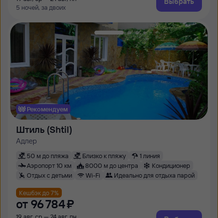
Выбрать
5 ночей, за двоих
Рекомендуем
Штиль (Shtil)
Адлер
50 м до пляжа
Близко к пляжу
1 линия
Аэропорт 10 км
8000 м до центра
Кондиционер
Отдых с детьми
Wi-Fi
Идеально для отдыха парой
Кешбэк до 7%
от
96 ⁠784 ⁠₽
19 авг, ср — 24 авг, пн