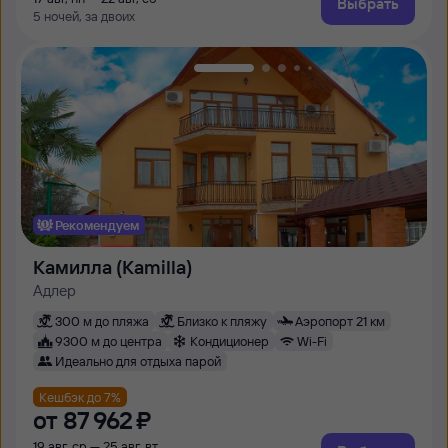
Выбрать
5 ночей, за двоих
Рекомендуем
Камилла (Kamilla)
Адлер
300 м до пляжа
Близко к пляжу
Аэропорт 21 км
9300 м до центра
Кондиционер
Wi-Fi
Идеально для отдыха парой
Кешбэк до 7%
от
87 ⁠962 ⁠₽
19 авг, ср — 25 авг, вт