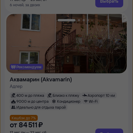
Выбрать
6 ночей, за двоих
Рекомендуем
Аквамарин (Akvamarin)
Адлер
400 м до пляжа
Близко к пляжу
Аэропорт 10 км
9000 м до центра
Кондиционер
Wi-Fi
Идеально для отдыха парой
Кешбэк до 7%
от
84 ⁠511 ⁠₽
17 авг, пн — 22 авг, сб