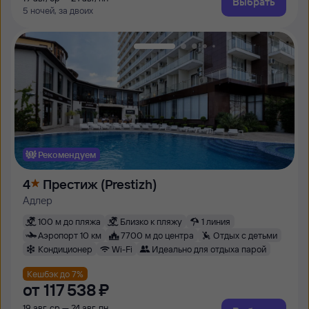
Выбрать
5 ночей, за двоих
Рекомендуем
4
Престиж (Prestizh)
Адлер
100 м до пляжа
Близко к пляжу
1 линия
Аэропорт 10 км
7700 м до центра
Отдых с детьми
Кондиционер
Wi-Fi
Идеально для отдыха парой
Кешбэк до 7%
от
117 ⁠538 ⁠₽
19 авг, ср — 24 авг, пн