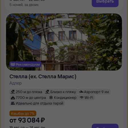
Выбрать
5 ночей, за двоих
Рекомендуем
Стелла (ex. Стелла Марис)
Адлер
250 м до пляжа
Близко к пляжу
Аэропорт 9 км
7700 м до центра
Кондиционер
Wi-Fi
Идеально для отдыха парой
Кешбэк до 7%
от
93 ⁠084 ⁠₽
19 авг, ср — 24 авг, пн