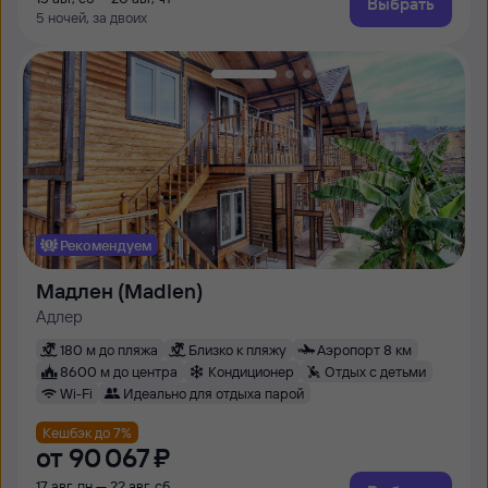
Выбрать
5 ночей, за двоих
Рекомендуем
Мадлен (Madlen)
Адлер
180 м до пляжа
Близко к пляжу
Аэропорт 8 км
8600 м до центра
Кондиционер
Отдых с детьми
Wi-Fi
Идеально для отдыха парой
Кешбэк до 7%
от
90 ⁠067 ⁠₽
17 авг, пн — 22 авг, сб