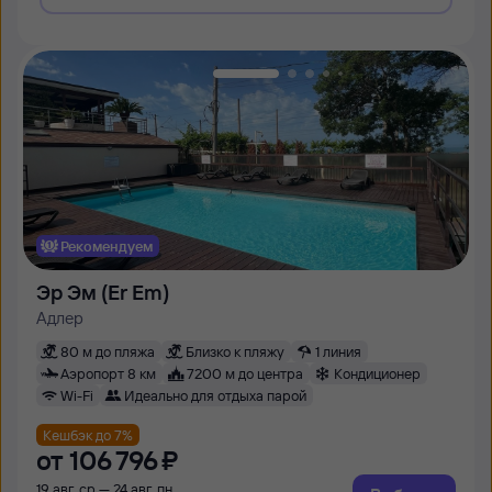
Рекомендуем
Эр Эм (Er Em)
Адлер
80 м до пляжа
Близко к пляжу
1 линия
Аэропорт 8 км
7200 м до центра
Кондиционер
Wi-Fi
Идеально для отдыха парой
Кешбэк до 7%
от
106 ⁠796 ⁠₽
19 авг, ср — 24 авг, пн