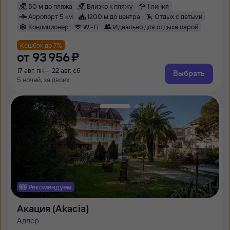
50 м до пляжа
Близко к пляжу
1 линия
Аэропорт 5 км
1200 м до центра
Отдых с детьми
Кондиционер
Wi-Fi
Идеально для отдыха парой
Кешбэк до 7%
от
93 ⁠956 ⁠₽
17 авг, пн — 22 авг, сб
Выбрать
5 ночей, за двоих
Рекомендуем
Акация (Akacia)
Адлер