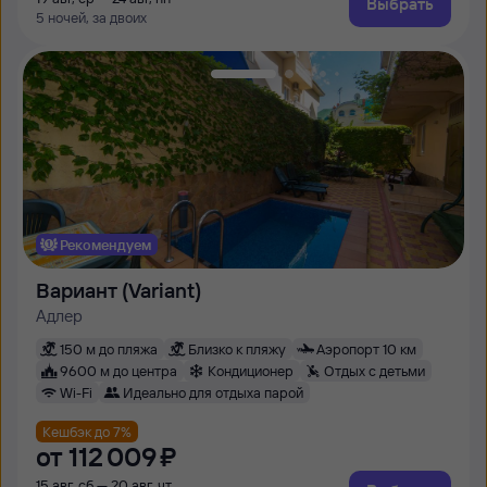
Выбрать
5 ночей, за двоих
Рекомендуем
Вариант (Variant)
Адлер
150 м до пляжа
Близко к пляжу
Аэропорт 10 км
9600 м до центра
Кондиционер
Отдых с детьми
Wi-Fi
Идеально для отдыха парой
Кешбэк до 7%
от
112 ⁠009 ⁠₽
15 авг, сб — 20 авг, чт