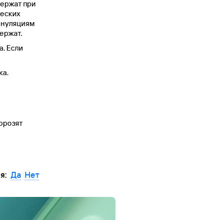
держат при
ческих
аннуляциям
ержат.
а. Если
ка.
морозят
ья:
Да
Нет