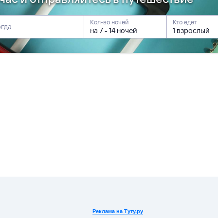
Кол-во ночей
Кто едет
гда
Реклама на Туту.ру