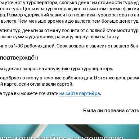
 уточнят у туроператора, сколько денег из стоимости тура у
ого тура. Деньги за тур возвращают за вычетом суммы факти
ра. Размер удержаний зависит от политики туроператора по 
о вылета. Чем меньше времени до вылета, тем больше денег уд
атили тур, деньги за отмену посчитают с полной стоимости тур
льше суммы удержания, разницу вернут вам на карту.
но за 1-30 рабочих дней. Срок возврата зависит от вашего бан
 подтверждён
ы сделает запрос на аннуляцию тура туроператору.
одобряет отмену в течение рабочего дня. В этот же день раз
ей карте, если оплачивали картой.
 тура вы можете почитать
на сайте партнёра
.
Была ли полезна стат
час и отправляйтесь в путешествие