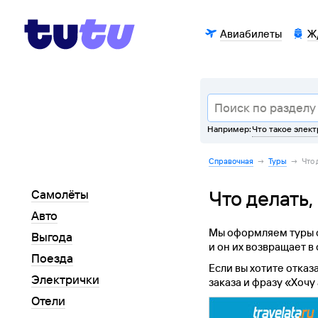
Авиабилеты
Ж
Например:
Что такое элек
Справочная
→
Туры
→
Что 
Что делать,
Самолёты
Авто
Мы оформляем туры с
Выгода
и он их возвращает в
Поезда
Если вы хотите отказа
Электрички
заказа и фразу «Хочу
Отели