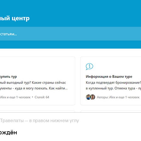
 Травелаты — в правом нижнем углу
ерждён