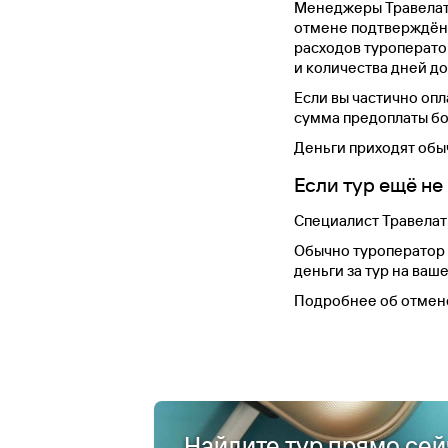
Менеджеры Травелаты
отмене подтверждённ
расходов туроперато
и количества дней д
Если вы частично опл
сумма предоплаты бо
Деньги приходят обыч
Если тур ещё не
Специалист Травелат
Обычно туроператор 
деньги за тур на ваш
Подробнее об отмене
Найдите тур прямо сей