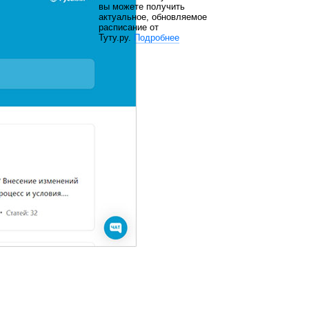
вы можете получить
актуальное, обновляемое
расписание от
Туту.ру.
Подробнее