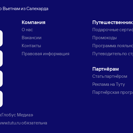
о Вьетнам из Салехарда
Компания
Путешественни
О нас
Подарочные серти
Вакансии
Промокоды
Контакты
Программа лояльн
Правовая информация
Путеводитель по с
Партнёрам
Стать партнёром
Реклама на Туту
Партнёрская прог
«Глобус Медиа»
www.tutu.ru
обязательна