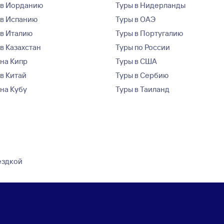
 в Иорданию
Туры в Нидерланды
 в Испанию
Туры в ОАЭ
 в Италию
Туры в Португалию
в Казахстан
Туры по России
 на Кипр
Туры в США
 в Китай
Туры в Сербию
 на Кубу
Туры в Таиланд
ездкой