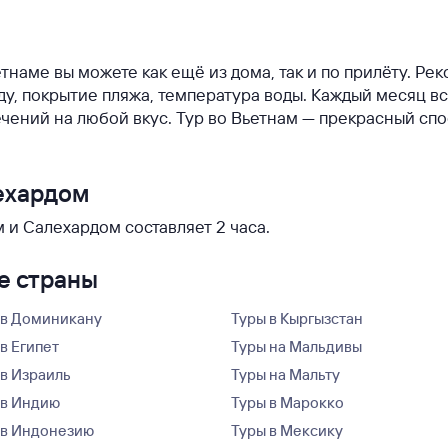
етнаме вы можете как ещё из дома, так и по прилёту. Р
оду, покрытие пляжа, температура воды. Каждый месяц в
чений на любой вкус. Тур во Вьетнам — прекрасный сп
ехардом
и Салехардом составляет 2 часа.
ие страны
 в Доминикану
Туры в Кыргызстан
в Египет
Туры на Мальдивы
 в Израиль
Туры на Мальту
 в Индию
Туры в Марокко
 в Индонезию
Туры в Мексику