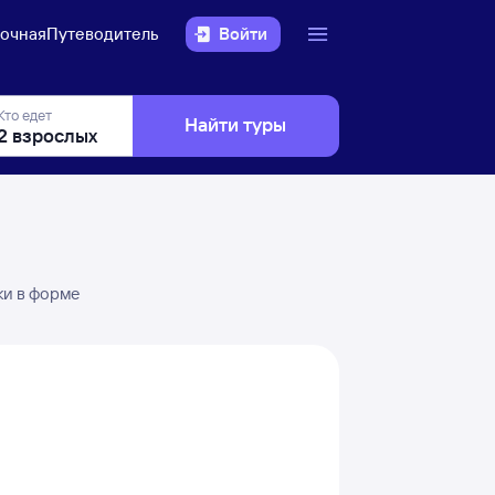
очная
Путеводитель
Войти
Кто едет
Найти туры
ки в форме