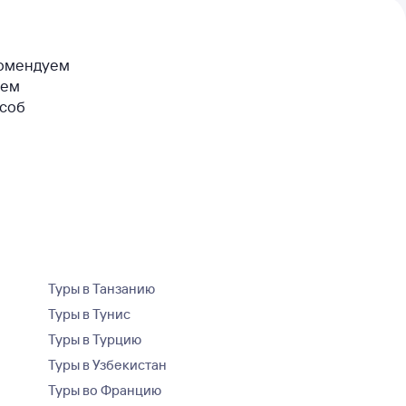
екомендуем
сем
особ
Туры в Танзанию
Туры в Тунис
Туры в Турцию
Туры в Узбекистан
Туры во Францию