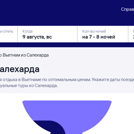
Справ
ли отель
Когда
Кол-во ночей
о Вьетнам из Салехарда
Салехарда
я отдыха в Вьетнаме по оптимальным ценам. Укажите даты поезд
уальные туры из Салехарда.