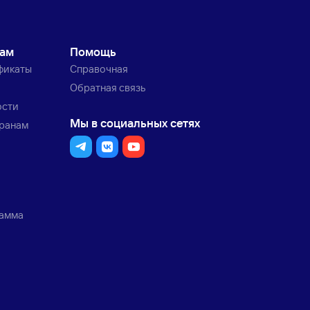
кам
Помощь
фикаты
Справочная
Обратная связь
ости
Мы в социальных сетях
транам
рамма