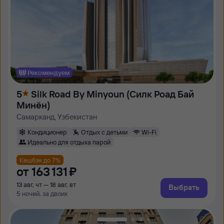
Рекомендуем
5
Silk Road By Minyoun (Силк Роад Бай
Минён)
Самарканд, Узбекистан
Кондиционер
Отдых с детьми
Wi-Fi
Идеально для отдыха парой
Кешбэк до 7%
от
163 ⁠131 ⁠₽
13 авг, чт — 18 авг, вт
Выбрать
5 ночей, за двоих