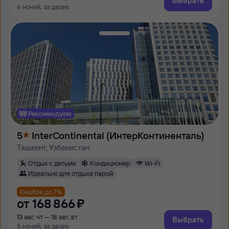
Выбрать
6 ночей, за двоих
Рекомендуем
5
InterContinental (ИнтерКонтиненталь)
Ташкент, Узбекистан
Отдых с детьми
Кондиционер
Wi-Fi
Идеально для отдыха парой
Кешбэк до 7%
от
168 ⁠866 ⁠₽
13 авг, чт — 18 авг, вт
Выбрать
5 ночей, за двоих