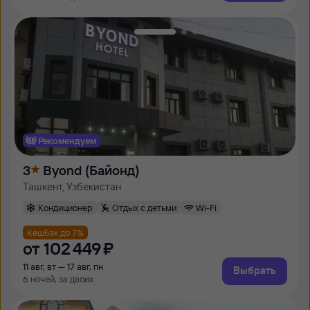
Рекомендуем
3
Byond (Байонд)
Ташкент, Узбекистан
Кондиционер
Отдых с детьми
Wi-Fi
Кешбэк до 7%
от
102 ⁠449 ⁠₽
11 авг, вт — 17 авг, пн
Выбрать
6 ночей, за двоих