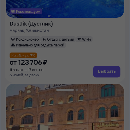
Рекомендуем
Dustlik (Дустлик)
Чарвак, Узбекистан
Кондиционер
Отдых с детьми
Wi-Fi
Идеально для отдыха парой
Кешбэк до 7%
от
123 ⁠706 ⁠₽
11 авг, вт — 17 авг, пн
Выбрать
6 ночей, за двоих