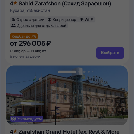
4
Sahid Zarafshon (Сахид Зарафшон)
Бухара, Узбекистан
Отдых с детьми
Кондиционер
Wi-Fi
Идеально для отдыха парой
Кешбэк до 7%
от
296 ⁠005 ⁠₽
12 авг, ср — 18 авг, вт
Выбрать
6 ночей, за двоих
Рекомендуем
4
Zarafshan Grand Hotel (ex. Rest & More