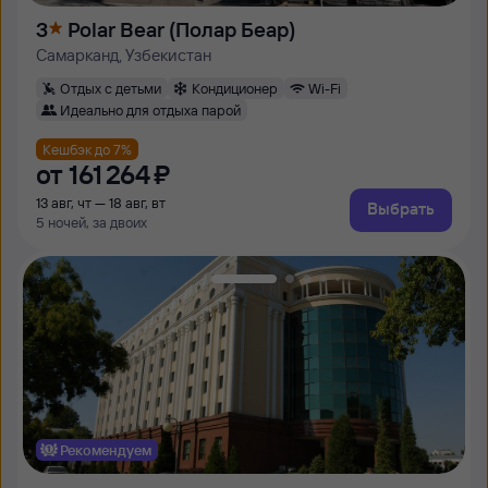
3
Polar Bear (Полар Беар)
Самарканд, Узбекистан
Отдых с детьми
Кондиционер
Wi-Fi
Идеально для отдыха парой
Кешбэк до 7%
от
161 ⁠264 ⁠₽
13 авг, чт — 18 авг, вт
Выбрать
5 ночей, за двоих
Рекомендуем