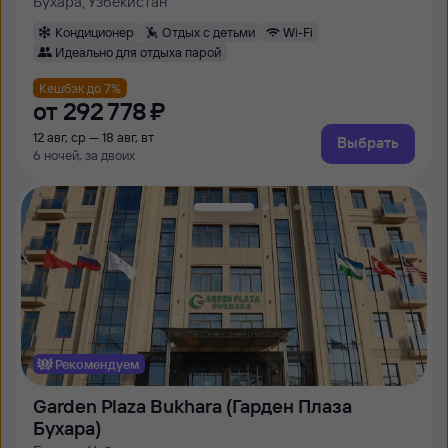
Бухара, Узбекистан
Кондиционер
Отдых с детьми
Wi-Fi
Идеально для отдыха парой
Кешбэк до 7%
от
292 ⁠778 ⁠₽
12 авг, ср — 18 авг, вт
Выбрать
6 ночей, за двоих
Рекомендуем
Garden Plaza Bukhara (Гарден Плаза
Бухара)