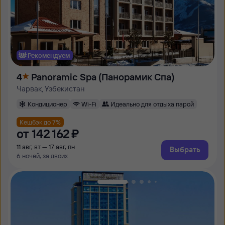
Рекомендуем
4
Panoramic Spa (Панорамик Спа)
Чарвак, Узбекистан
Кондиционер
Wi-Fi
Идеально для отдыха парой
Кешбэк до 7%
от
142 ⁠162 ⁠₽
11 авг, вт — 17 авг, пн
Выбрать
6 ночей, за двоих