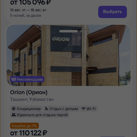
от
105 ⁠096 ⁠₽
13 авг, чт — 18 авг, вт
Выбрать
5 ночей, за двоих
Рекомендуем
Orion (Орион)
Ташкент, Узбекистан
Кондиционер
Отдых с детьми
Wi-Fi
Идеально для отдыха парой
Кешбэк до 7%
от
110 ⁠122 ⁠₽