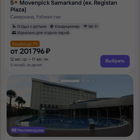
5
Movenpick Samarkand (ex. Registan
Plaza)
Самарканд, Узбекистан
Отдых с детьми
Кондиционер
Wi-Fi
Идеально для отдыха парой
Кешбэк до 7%
от
201 ⁠796 ⁠₽
12 авг, ср — 17 авг, пн
Выбрать
5 ночей, за двоих
Рекомендуем