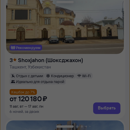
Рекомендуем
3
Shoxjahon (Шоксджахон)
Ташкент, Узбекистан
Отдых с детьми
Кондиционер
Wi-Fi
Идеально для отдыха парой
Кешбэк до 7%
от
120 ⁠180 ⁠₽
11 авг, вт — 17 авг, пн
Выбрать
6 ночей, за двоих