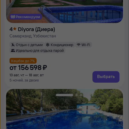
Рекомендуем
4
Diyora (Диера)
Самарканд, Узбекистан
Отдых с детьми
Кондиционер
Wi-Fi
Идеально для отдыха парой
Кешбэк до 7%
от
156 ⁠598 ⁠₽
13 авг, чт — 18 авг, вт
Выбрать
5 ночей, за двоих