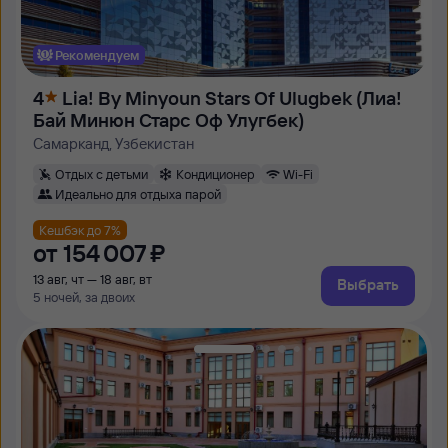
Рекомендуем
4
Lia! By Minyoun Stars Of Ulugbek (Лиа!
Бай Минюн Старс Оф Улугбек)
Самарканд, Узбекистан
Отдых с детьми
Кондиционер
Wi-Fi
Идеально для отдыха парой
Кешбэк до 7%
от
154 ⁠007 ⁠₽
13 авг, чт — 18 авг, вт
Выбрать
5 ночей, за двоих