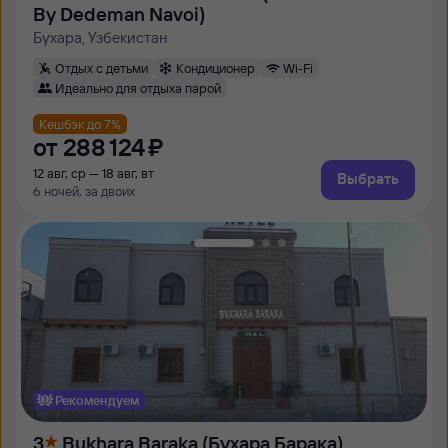
By Dedeman Navoi)
Бухара, Узбекистан
Отдых с детьми
Кондиционер
Wi-Fi
Идеально для отдыха парой
Кешбэк до 7%
от
288 ⁠124 ⁠₽
12 авг, ср — 18 авг, вт
Выбрать
6 ночей, за двоих
Рекомендуем
3
Bukhara Baraka (Бухара Барака)