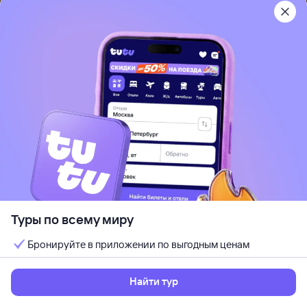
Туры в Армению
Туры в Беларусь
Туры в Болгарию
Туры в Великобританию
Туры во Вьетнам
Туры в Германию
Туры в Грецию
Туры в Грузию
Туры в Доминикану
Туры в Египет
Туры в Израиль
Туры по всему миру
Туры в Индию
Бронируйте в приложении по выгодным ценам
Туры в Индонезию
Туры в Иорданию
Найти тур
Туры в Испанию
Туры в Италию