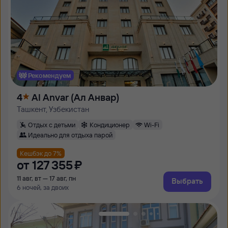
Рекомендуем
4
Al Anvar (Ал Анвар)
Ташкент, Узбекистан
Отдых с детьми
Кондиционер
Wi-Fi
Идеально для отдыха парой
Кешбэк до 7%
от
127 ⁠355 ⁠₽
11 авг, вт — 17 авг, пн
Выбрать
6 ночей, за двоих