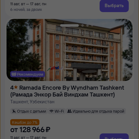
11 авг, вт — 17 авг, пн
Выбрать
6 ночей, за двоих
Рекомендуем
4
Ramada Encore By Wyndham Tashkent
(Рамада Энкор Бай Виндхам Ташкент)
Ташкент, Узбекистан
Отдых с детьми
Wi-Fi
Идеально для отдыха парой
Кешбэк до 7%
от
128 ⁠966 ⁠₽
11 авг, вт — 17 авг, пн