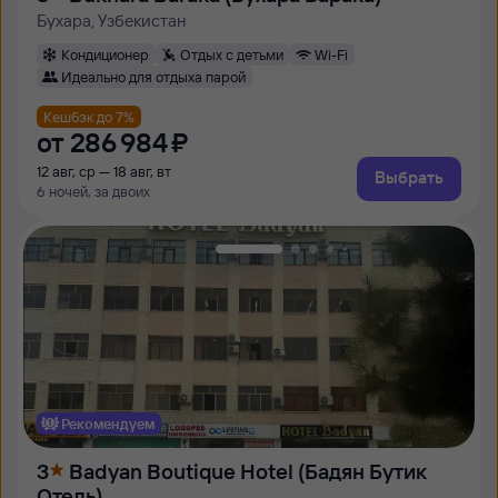
Бухара, Узбекистан
Кондиционер
Отдых с детьми
Wi-Fi
Идеально для отдыха парой
Кешбэк до 7%
от
286 ⁠984 ⁠₽
12 авг, ср — 18 авг, вт
Выбрать
6 ночей, за двоих
Рекомендуем
3
Badyan Boutique Hotel (Бадян Бутик
Отель)