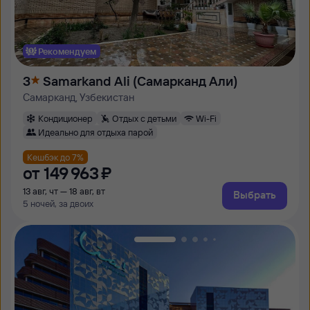
Рекомендуем
3
Samarkand Ali (Самарканд Али)
Самарканд, Узбекистан
Кондиционер
Отдых с детьми
Wi-Fi
Идеально для отдыха парой
Кешбэк до 7%
от
149 ⁠963 ⁠₽
13 авг, чт — 18 авг, вт
Выбрать
5 ночей, за двоих