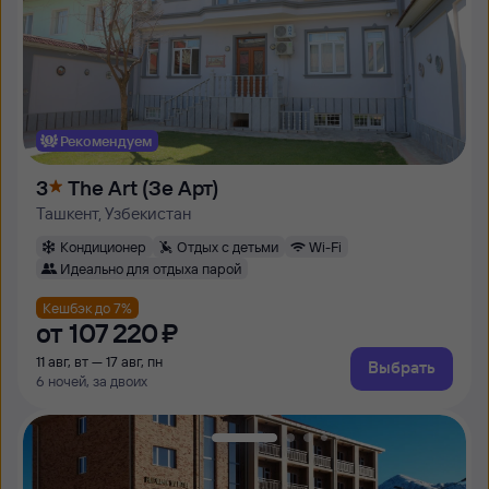
Рекомендуем
3
The Art (Зе Арт)
Ташкент, Узбекистан
Кондиционер
Отдых с детьми
Wi-Fi
Идеально для отдыха парой
Кешбэк до 7%
от
107 ⁠220 ⁠₽
11 авг, вт — 17 авг, пн
Выбрать
6 ночей, за двоих