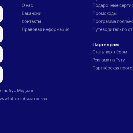
О нас
Подарочные серти
Вакансии
Промокоды
Контакты
Программа лояльн
Правовая информация
Путеводитель по с
Партнёрам
Стать партнёром
Реклама на Туту
Партнёрская прог
«Глобус Медиа»
www.tutu.ru
обязательна