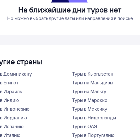
На ближайшие дни туров нет
Но можно выбрать другие даты или направления в поиске
ругие страны
 в Доминикану
Туры в Кыргызстан
в Египет
Туры на Мальдивы
 в Израиль
Туры на Мальту
 в Индию
Туры в Марокко
 в Индонезию
Туры в Мексику
 в Иорданию
Туры в Нидерланды
 в Испанию
Туры в ОАЭ
 в Италию
Туры в Португалию