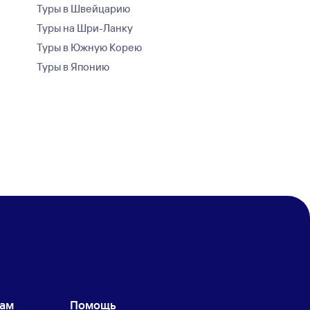
Туры в Швейцарию
Туры на Шри-Ланку
Туры в Южную Корею
Туры в Японию
кам
Помощь