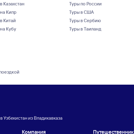
в Казахстан
Туры по России
 на Кипр
Туры в США
 в Китай
Туры в Сербию
 на Кубу
Туры в Таиланд
 поездкой
 в Узбекистан из Владикавказа
Компания
Путешественни