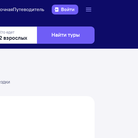
очная
Путеводитель
Войти
Кто едет
Найти туры
ездки