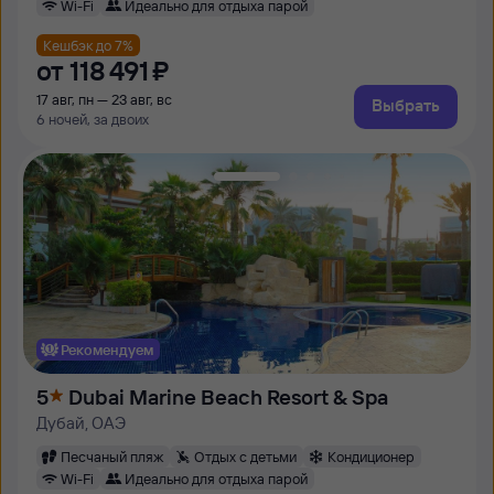
Wi-Fi
Идеально для отдыха парой
Кешбэк до 7%
от
118 ⁠491 ⁠₽
17 авг, пн — 23 авг, вс
Выбрать
6 ночей, за двоих
Рекомендуем
5
Dubai Marine Beach Resort & Spa
Дубай, ОАЭ
Песчаный пляж
Отдых с детьми
Кондиционер
Wi-Fi
Идеально для отдыха парой