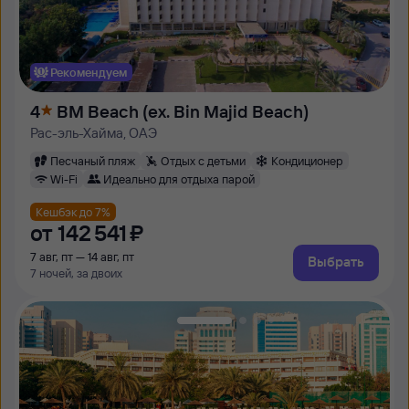
Рекомендуем
4
BM Beach (ex. Bin Majid Beach)
Рас-эль-Хайма, ОАЭ
Песчаный пляж
Отдых с детьми
Кондиционер
Wi-Fi
Идеально для отдыха парой
Кешбэк до 7%
от
142 ⁠541 ⁠₽
7 авг, пт — 14 авг, пт
Выбрать
7 ночей, за двоих