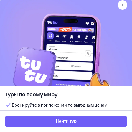
5
Dusit Ajman Resort & Villas (ex. Ajman
Hotel & Villas by Blazon; Ajman Kempinski)
Аджман, ОАЭ
Песчаный пляж
Отдых с детьми
Кондиционер
Wi-Fi
Идеально для отдыха парой
Кешбэк до 7%
от
135 ⁠989 ⁠₽
17 авг, пн — 23 авг, вс
Выбрать
6 ночей, за двоих
Туры по всему миру
Бронируйте в приложении по выгодным ценам
Найти тур
Рекомендуем