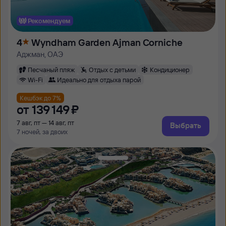
Рекомендуем
4
Wyndham Garden Ajman Corniche
Аджман, ОАЭ
Песчаный пляж
Отдых с детьми
Кондиционер
Wi-Fi
Идеально для отдыха парой
Кешбэк до 7%
от
139 ⁠149 ⁠₽
7 авг, пт — 14 авг, пт
Выбрать
7 ночей, за двоих