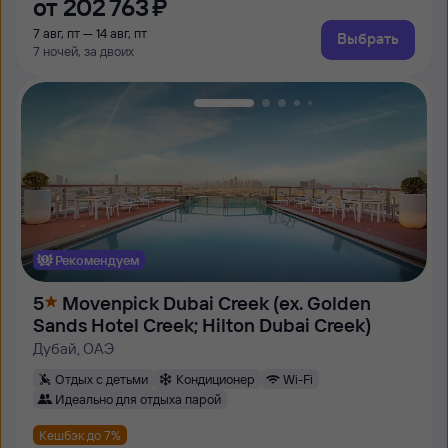
от
202 ⁠763 ⁠₽
7 авг, пт — 14 авг, пт
Выбрать
7 ночей, за двоих
Рекомендуем
5
Movenpick Dubai Creek (ex. Golden
Sands Hotel Creek; Hilton Dubai Creek)
Дубай, ОАЭ
Отдых с детьми
Кондиционер
Wi-Fi
Идеально для отдыха парой
Кешбэк до 7%