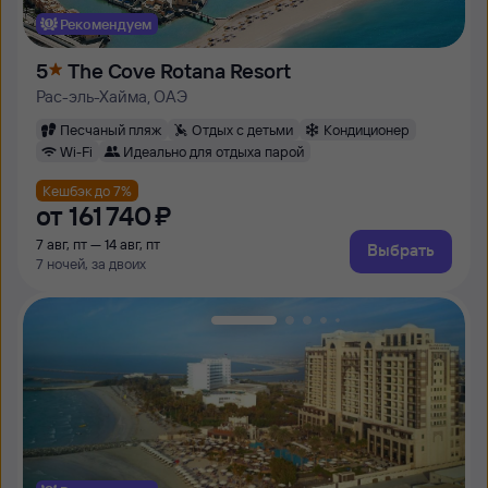
Рекомендуем
5
The Cove Rotana Resort
Рас-эль-Хайма, ОАЭ
Песчаный пляж
Отдых с детьми
Кондиционер
Wi-Fi
Идеально для отдыха парой
Кешбэк до 7%
от
161 ⁠740 ⁠₽
7 авг, пт — 14 авг, пт
Выбрать
7 ночей, за двоих