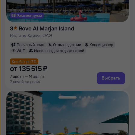
Рекомендуем
3
Rove Al Marjan Island
Рас-эль-Хайма, ОАЭ
Песчаный пляж
Отдых с детьми
Кондиционер
Wi-Fi
Идеально для отдыха парой
Кешбэк до 7%
от
135 ⁠515 ⁠₽
7 авг, пт — 14 авг, пт
Выбрать
7 ночей, за двоих