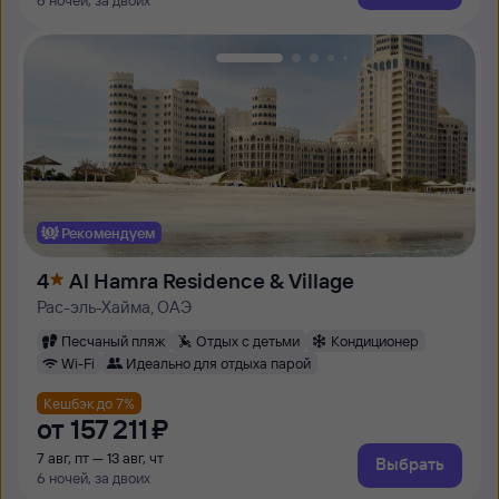
6 ночей, за двоих
Рекомендуем
4
Al Hamra Residence & Village
Рас-эль-Хайма, ОАЭ
Песчаный пляж
Отдых с детьми
Кондиционер
Wi-Fi
Идеально для отдыха парой
Кешбэк до 7%
от
157 ⁠211 ⁠₽
7 авг, пт — 13 авг, чт
Выбрать
6 ночей, за двоих