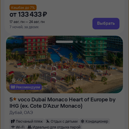
Кешбэк до 7%
от
133 ⁠433 ⁠₽
17 авг, пн — 24 авг, пн
Выбрать
7 ночей, за двоих
Рекомендуем
5
voco Dubai Monaco Heart of Europe by
IHG (ex. Cote D'Azur Monaco)
Дубай, ОАЭ
Песчаный пляж
Отдых с детьми
Кондиционер
Wi-Fi
Идеально для отдыха парой