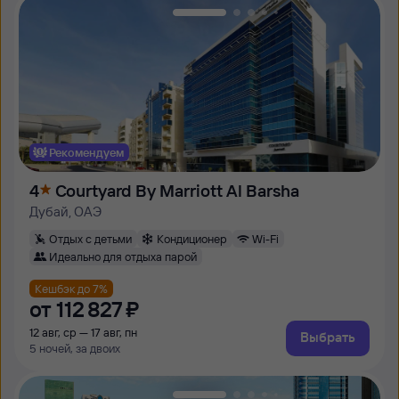
Рекомендуем
4
Courtyard By Marriott Al Barsha
Дубай, ОАЭ
Отдых с детьми
Кондиционер
Wi-Fi
Идеально для отдыха парой
Кешбэк до 7%
от
112 ⁠827 ⁠₽
12 авг, ср — 17 авг, пн
Выбрать
5 ночей, за двоих