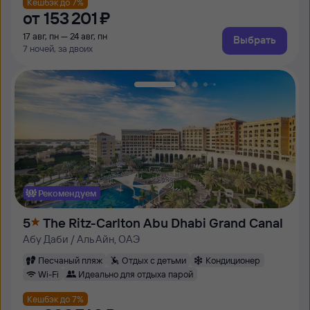
Кешбэк до 7%
от
153 ⁠201 ⁠₽
17 авг, пн — 24 авг, пн
Выбрать
7 ночей, за двоих
Рекомендуем
5
The Ritz-Carlton Abu Dhabi Grand Canal
Абу Даби / Аль Айн, ОАЭ
Песчаный пляж
Отдых с детьми
Кондиционер
Wi-Fi
Идеально для отдыха парой
Кешбэк до 7%