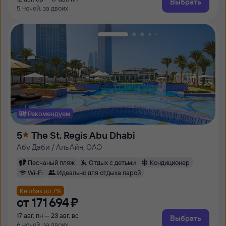
Выбрать
5 ночей, за двоих
Рекомендуем
5
The St. Regis Abu Dhabi
Абу Даби / Аль Айн, ОАЭ
Песчаный пляж
Отдых с детьми
Кондиционер
Wi-Fi
Идеально для отдыха парой
Кешбэк до 7%
от
171 ⁠694 ⁠₽
17 авг, пн — 23 авг, вс
Выбрать
6 ночей, за двоих