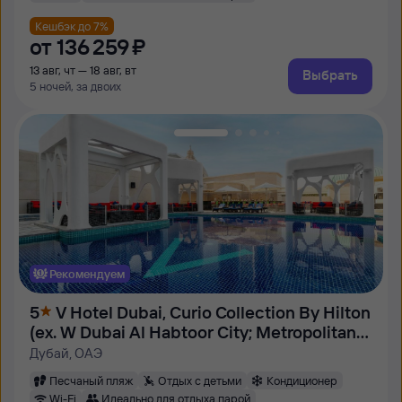
Кешбэк до 7%
от
136 ⁠259 ⁠₽
13 авг, чт — 18 авг, вт
Выбрать
5 ночей, за двоих
Рекомендуем
5
V Hotel Dubai, Curio Collection By Hilton
(ex. W Dubai Al Habtoor City; Metropolitan
Hotel)
Дубай, ОАЭ
Песчаный пляж
Отдых с детьми
Кондиционер
Wi-Fi
Идеально для отдыха парой