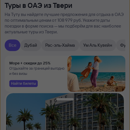
Туры в ОАЭ из Твери
На Туту вы найдете лучшие предложения для отдыха в ОАЭ
по оптимальным ценам от 108 ⁠979 руб. Укажите даты
поездки в форме поиска — мы подберём для вас наиболее
актуальные туры из Твери.
Все
Дубай
Рас-эль-Хайма
Ум Аль Кувейн
Фуд
Море + скидки до 25%
Отдыхайте за границей выгодно
и без визы
Найти билеты