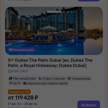
Рекомендуем
5
Dukes The Palm Dubai (ex. Dukes The
Palm, a Royal Hideaway; Dukes Dubai)
Дубай, ОАЭ
Песчаный пляж
Отдых с детьми
Кондиционер
Wi-Fi
Идеально для отдыха парой
Кешбэк до 7%
от
119 ⁠428 ⁠₽
17 авг, пн — 23 авг, вс
Выбрать