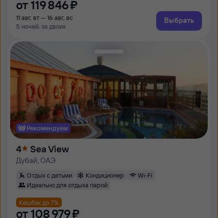
от
119 ⁠846 ⁠₽
11 авг, вт — 16 авг, вс
Выбрать
5 ночей, за двоих
Рекомендуем
4
Sea View
Дубай, ОАЭ
Отдых с детьми
Кондиционер
Wi-Fi
Идеально для отдыха парой
Кешбэк до 7%
от
108 ⁠979 ⁠₽