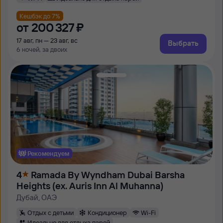
Кешбэк до 7%
от
200 ⁠327 ⁠₽
17 авг, пн — 23 авг, вс
Выбрать
6 ночей, за двоих
Рекомендуем
4
Ramada By Wyndham Dubai Barsha
Heights (ex. Auris Inn Al Muhanna)
Дубай, ОАЭ
Отдых с детьми
Кондиционер
Wi-Fi
Идеально для отдыха парой