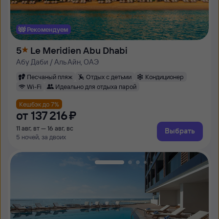
Рекомендуем
5
Le Meridien Abu Dhabi
Абу Даби / Аль Айн, ОАЭ
Песчаный пляж
Отдых с детьми
Кондиционер
Wi-Fi
Идеально для отдыха парой
Кешбэк до 7%
от
137 ⁠216 ⁠₽
11 авг, вт — 16 авг, вс
Выбрать
5 ночей, за двоих