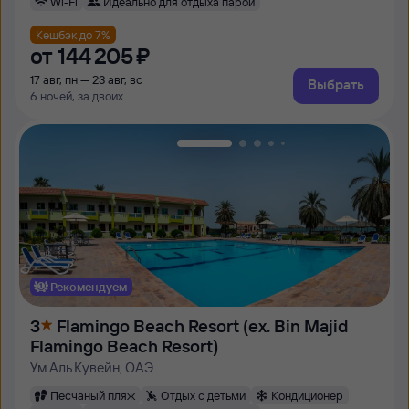
Wi-Fi
Идеально для отдыха парой
Кешбэк до 7%
от
144 ⁠205 ⁠₽
17 авг, пн — 23 авг, вс
Выбрать
6 ночей, за двоих
Рекомендуем
3
Flamingo Beach Resort (ex. Bin Majid
Flamingo Beach Resort)
Ум Аль Кувейн, ОАЭ
Песчаный пляж
Отдых с детьми
Кондиционер