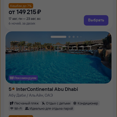
Кешбэк до 7%
от
149 ⁠215 ⁠₽
17 авг, пн — 23 авг, вс
Выбрать
6 ночей, за двоих
Рекомендуем
5
InterContinental Abu Dhabi
Абу Даби / Аль Айн, ОАЭ
Песчаный пляж
Отдых с детьми
Кондиционер
Wi-Fi
Идеально для отдыха парой