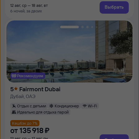
12 авг, ср — 18 авг, вт
Выбрать
6 ночей, за двоих
Рекомендуем
5
Fairmont Dubai
Дубай, ОАЭ
Отдых с детьми
Кондиционер
Wi-Fi
Идеально для отдыха парой
Кешбэк до 7%
от
135 ⁠918 ⁠₽
12 авг, ср — 17 авг, пн