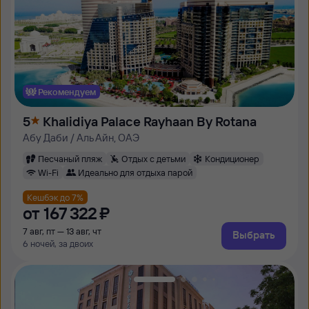
Рекомендуем
5
Khalidiya Palace Rayhaan By Rotana
Абу Даби / Аль Айн, ОАЭ
Песчаный пляж
Отдых с детьми
Кондиционер
Wi-Fi
Идеально для отдыха парой
Кешбэк до 7%
от
167 ⁠322 ⁠₽
7 авг, пт — 13 авг, чт
Выбрать
6 ночей, за двоих