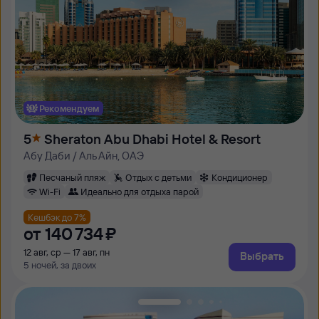
Рекомендуем
5
Sheraton Abu Dhabi Hotel & Resort
Абу Даби / Аль Айн, ОАЭ
Песчаный пляж
Отдых с детьми
Кондиционер
Wi-Fi
Идеально для отдыха парой
Кешбэк до 7%
от
140 ⁠734 ⁠₽
12 авг, ср — 17 авг, пн
Выбрать
5 ночей, за двоих