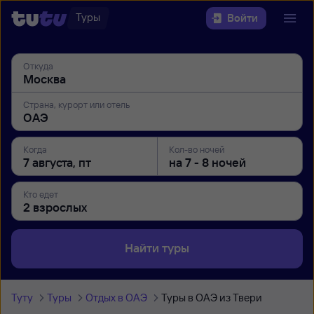
Туры
Войти
Откуда
Страна, курорт или отель
Когда
Кол-во ночей
Кто едет
Найти туры
Туту
Туры
Отдых в ОАЭ
Туры в ОАЭ из Твери