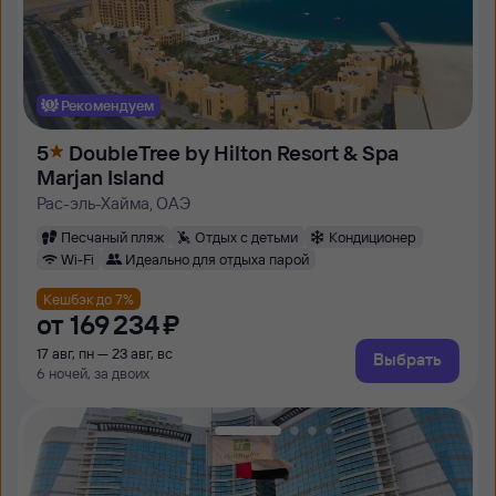
Рекомендуем
5
DoubleTree by Hilton Resort & Spa
Marjan Island
Рас-эль-Хайма, ОАЭ
Песчаный пляж
Отдых с детьми
Кондиционер
Wi-Fi
Идеально для отдыха парой
Кешбэк до 7%
от
169 ⁠234 ⁠₽
17 авг, пн — 23 авг, вс
Выбрать
6 ночей, за двоих