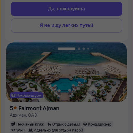
Да, пожалуйста
Я не ищу легких путей
Рекомендуем
5
Fairmont Ajman
Аджман, ОАЭ
Песчаный пляж
Отдых с детьми
Кондиционер
Wi-Fi
Идеально для отдыха парой