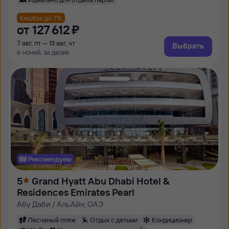
Кешбэк до 7%
от
127 ⁠612 ⁠₽
7 авг, пт — 13 авг, чт
Выбрать
6 ночей, за двоих
Рекомендуем
5
Grand Hyatt Abu Dhabi Hotel &
Residences Emirates Pearl
Абу Даби / Аль Айн, ОАЭ
Песчаный пляж
Отдых с детьми
Кондиционер