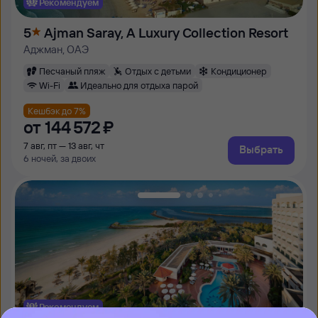
Рекомендуем
5
Ajman Saray, A Luxury Collection Resort
Аджман, ОАЭ
Песчаный пляж
Отдых с детьми
Кондиционер
Wi-Fi
Идеально для отдыха парой
Кешбэк до 7%
от
144 ⁠572 ⁠₽
7 авг, пт — 13 авг, чт
Выбрать
6 ночей, за двоих
Рекомендуем