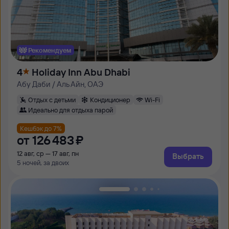
Рекомендуем
4
Holiday Inn Abu Dhabi
Абу Даби / Аль Айн, ОАЭ
Отдых с детьми
Кондиционер
Wi-Fi
Идеально для отдыха парой
Кешбэк до 7%
от
126 ⁠483 ⁠₽
12 авг, ср — 17 авг, пн
Выбрать
5 ночей, за двоих