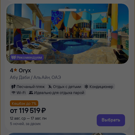
Рекомендуем
4
Oryx
Абу Даби / Аль Айн, ОАЭ
Песчаный пляж
Отдых с детьми
Кондиционер
Wi-Fi
Идеально для отдыха парой
Кешбэк до 7%
от
119 ⁠519 ⁠₽
12 авг, ср — 17 авг, пн
Выбрать
5 ночей, за двоих