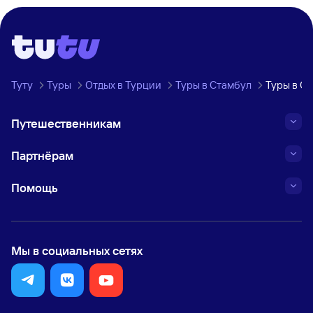
Туту
Туры
Отдых в Турции
Туры в Стамбул
Туры в С
Путешественникам
Партнёрам
Помощь
Мы в социальных сетях